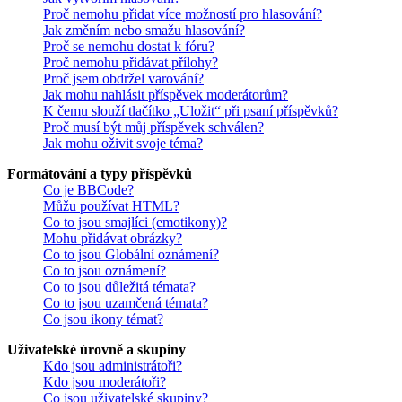
Proč nemohu přidat více možností pro hlasování?
Jak změním nebo smažu hlasování?
Proč se nemohu dostat k fóru?
Proč nemohu přidávat přílohy?
Proč jsem obdržel varování?
Jak mohu nahlásit příspěvek moderátorům?
K čemu slouží tlačítko „Uložit“ při psaní příspěvků?
Proč musí být můj příspěvek schválen?
Jak mohu oživit svoje téma?
Formátování a typy příspěvků
Co je BBCode?
Můžu používat HTML?
Co to jsou smajlíci (emotikony)?
Mohu přidávat obrázky?
Co to jsou Globální oznámení?
Co to jsou oznámení?
Co to jsou důležitá témata?
Co to jsou uzamčená témata?
Co jsou ikony témat?
Uživatelské úrovně a skupiny
Kdo jsou administrátoři?
Kdo jsou moderátoři?
Co jsou uživatelské skupiny?