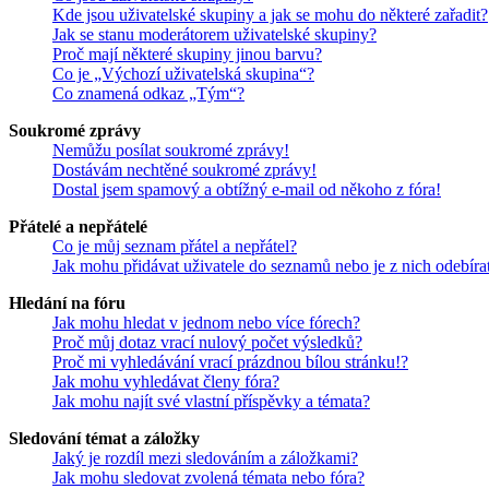
Kde jsou uživatelské skupiny a jak se mohu do některé zařadit?
Jak se stanu moderátorem uživatelské skupiny?
Proč mají některé skupiny jinou barvu?
Co je „Výchozí uživatelská skupina“?
Co znamená odkaz „Tým“?
Soukromé zprávy
Nemůžu posílat soukromé zprávy!
Dostávám nechtěné soukromé zprávy!
Dostal jsem spamový a obtížný e-mail od někoho z fóra!
Přátelé a nepřátelé
Co je můj seznam přátel a nepřátel?
Jak mohu přidávat uživatele do seznamů nebo je z nich odebíra
Hledání na fóru
Jak mohu hledat v jednom nebo více fórech?
Proč můj dotaz vrací nulový počet výsledků?
Proč mi vyhledávání vrací prázdnou bílou stránku!?
Jak mohu vyhledávat členy fóra?
Jak mohu najít své vlastní příspěvky a témata?
Sledování témat a záložky
Jaký je rozdíl mezi sledováním a záložkami?
Jak mohu sledovat zvolená témata nebo fóra?