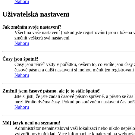
Nahoru
Uživatelská nastavení
Jak změním svoje nastavení?
Všechna vaše nastavení (pokud jste registrováni) jsou uložena 
změnit veškerá svá nastavení.
Nahoru
Časy jsou špatně!
Časy jsou téměř vždy v pořádku, ovšem to, co vidíte jsou časy
časové pásma a další nastavení si mohou měnit jen registrovan
Nahoru
Změnil jsem časové pásmo, ale je to stále špatně!
Jste si jisti, že jste zadali časové pásmo správně, a přesto se 
mezi těmito dvěma časy. Pokud po správném nastavení čas pořá
Nahoru
Můj jazyk není na seznamu!
Administrátor nenainstaloval vaši lokalizaci nebo nikdo nepřel
vytvořit nový překlad. Více informací je k nalezení na webový