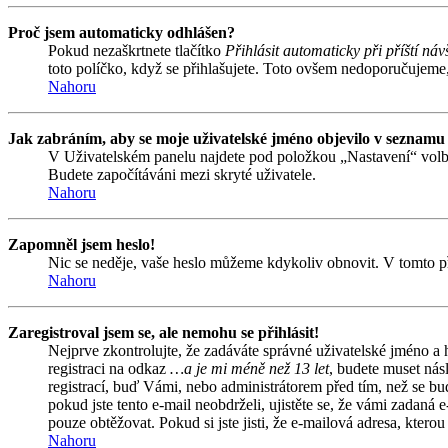
Proč jsem automaticky odhlášen?
Pokud nezaškrtnete tlačítko
Přihlásit automaticky při příští náv
toto políčko, když se přihlašujete. Toto ovšem nedoporučujeme, 
Nahoru
Jak zabráním, aby se moje uživatelské jméno objevilo v seznamu
V Uživatelském panelu najdete pod položkou „Nastavení“ vol
Budete započítáváni mezi skryté uživatele.
Nahoru
Zapomněl jsem heslo!
Nic se neděje, vaše heslo můžeme kdykoliv obnovit. V tomto př
Nahoru
Zaregistroval jsem se, ale nemohu se přihlásit!
Nejprve zkontrolujte, že zadáváte správné uživatelské jméno a
registraci na odkaz
…a je mi méně než 13 let
, budete muset nás
registrací, buď Vámi, nebo administrátorem před tím, než se bud
pokud jste tento e-mail neobdrželi, ujistěte se, že vámi zadan
pouze obtěžovat. Pokud si jste jisti, že e-mailová adresa, kterou 
Nahoru