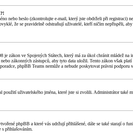
t?!
o nebo heslo (zkontrolujte e-mail, který jste obdrželi při registraci) 
vyklé, že se pravidelně odstraňují uživatelé, kteří ničím nepřispěli, ab
 je zákon ve Spojených Státech, který má za úkol chránit mládež na in
nebo zákonných zástupců, aby tyto data uložil. Tento zákon však platí po
ho poradce, phpBB Teams nemůže a nebude poskytovat právni podporu v
l použití uživatelského jména, které jste si zvolili. Administrátor také
ytvořené phpBB a které vás udržují přihlášené, dále se také starají o f
 s přihlašováním.