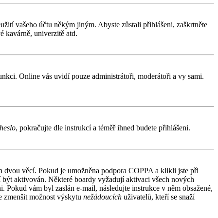
užití vašeho účtu někým jiným. Abyste zůstali přihlášeni, zaškrtněte
é kavárně, univerzitě atd.
funkci. Online vás uvidí pouze administrátoři, moderátoři a vy sami.
heslo
, pokračujte dle instrukcí a téměř ihned budete přihlášeni.
ích dvou věcí. Pokud je umožněna podpora COPPA a klikli jste při
sí být aktivován. Některé boardy vyžadují aktivaci všech nových
áni. Pokud vám byl zaslán e-mail, následujte instrukce v něm obsažené,
 je zmenšit možnost výskytu
nežádoucích
uživatelů, kteří se snaží