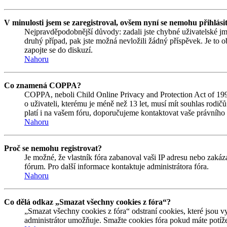
V minulosti jsem se zaregistroval, ovšem nyní se nemohu přihlási
Nejpravděpodobnější důvody: zadali jste chybné uživatelské jmén
druhý případ, pak jste možná nevložili žádný příspěvek. Je to ob
zapojte se do diskuzí.
Nahoru
Co znamená COPPA?
COPPA, neboli Child Online Privacy and Protection Act of 1998
o uživateli, kterému je méně než 13 let, musí mít souhlas rodičů 
platí i na vašem fóru, doporučujeme kontaktovat vaše právní
Nahoru
Proč se nemohu registrovat?
Je možné, že vlastník fóra zabanoval vaši IP adresu nebo zakáza
fórum. Pro další informace kontaktuje administrátora fóra.
Nahoru
Co dělá odkaz „Smazat všechny cookies z fóra“?
„Smazat všechny cookies z fóra“ odstraní cookies, které jsou v
administrátor umožňuje. Smažte cookies fóra pokud máte potíže