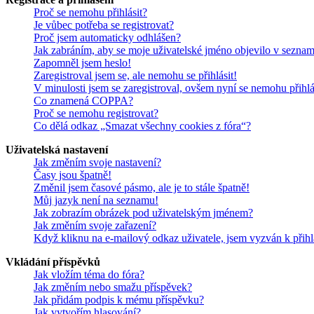
Proč se nemohu přihlásit?
Je vůbec potřeba se registrovat?
Proč jsem automaticky odhlášen?
Jak zabráním, aby se moje uživatelské jméno objevilo v sezna
Zapomněl jsem heslo!
Zaregistroval jsem se, ale nemohu se přihlásit!
V minulosti jsem se zaregistroval, ovšem nyní se nemohu přihlá
Co znamená COPPA?
Proč se nemohu registrovat?
Co dělá odkaz „Smazat všechny cookies z fóra“?
Uživatelská nastavení
Jak změním svoje nastavení?
Časy jsou špatně!
Změnil jsem časové pásmo, ale je to stále špatně!
Můj jazyk není na seznamu!
Jak zobrazím obrázek pod uživatelským jménem?
Jak změním svoje zařazení?
Když kliknu na e-mailový odkaz uživatele, jsem vyzván k přihl
Vkládání příspěvků
Jak vložím téma do fóra?
Jak změním nebo smažu příspěvek?
Jak přidám podpis k mému příspěvku?
Jak vytvořím hlasování?