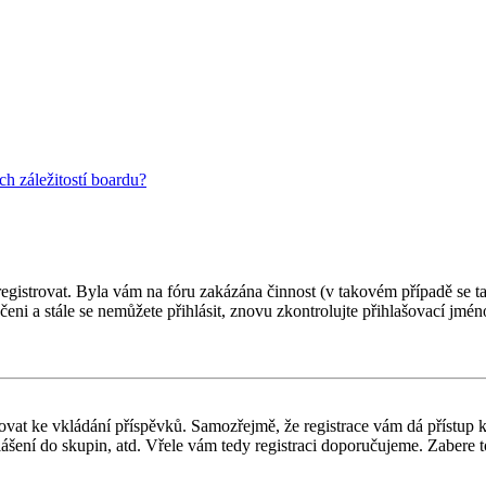
h záležitostí boardu?
 registrovat. Byla vám na fóru zakázána činnost (v takovém případě se t
oučeni a stále se nemůžete přihlásit, znovu zkontrolujte přihlašovací jm
gistrovat ke vkládání příspěvků. Samozřejmě, že registrace vám dá přís
ášení do skupin, atd. Vřele vám tedy registraci doporučujeme. Zabere to