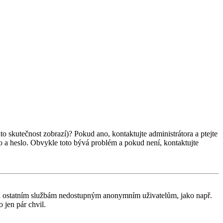
ato skutečnost zobrazí)? Pokud ano, kontaktujte administrátora a ptejte
éno a heslo. Obvykle toto bývá problém a pokud není, kontaktujte
tup k ostatním službám nedostupným anonymním uživatelům, jako např.
 jen pár chvil.