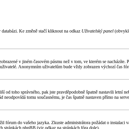
v databázi. Ke změně stačí kliknout na odkaz
Uživatelský panel
(obvykle
 zobrazené v jiném časovém pásmu než v tom, ve kterém se nacházíte. Po
í uživatelé. Anonymním uživatelům bude vždy zobrazen výchozí čas fór
čas liší od toho správného, pak jste pravděpodobně špatně nastavili letn
d neodpovídá tomu současnému, je čas špatně nastaven přímo na serve
ožil fórum do vašeho jazyka. Zkuste administrátora požádat o instalaci
ch stránkách phpBB (viz odkaz na stránkách fóra dole).