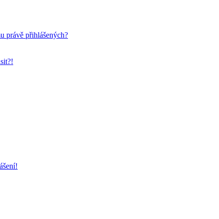
mu právě přihlášených?
sit?!
ášení!