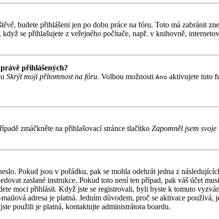
štěvě
, budete přihlášeni jen po dobu práce na fóru. Toto má zabránit zne
když se přihlašujete z veřejného počítače, např. v knihovně, internetov
 právě přihlášených?
bu
Skrýt moji přítomnost na fóru
. Volbou možnosti
aktivujete tuto 
Ano
ípadě zmáčkněte na přihlašovací stránce tlačítko
Zapomněl jsem svoje 
 heslo. Pokud jsou v pořádku, pak se mohla odehrát jedna z následujíc
ledovat zaslané instrukce. Pokud toto není ten případ, pak váš účet mu
ete moci přihlásit. Když jste se registrovali, byli byste k tomuto vyzv
á e-mailová adresa je platná. Jedním důvodem, proč se aktivace používá,
jste použili je platná, kontaktujte administrátora boardu.