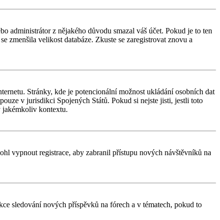
nebo administrátor z nějakého důvodu smazal váš účet. Pokud je to ten
y se zmenšila velikost databáze. Zkuste se zaregistrovat znovu a
ternetu. Stránky, kde je potencionální možnost ukládání osobních dat
uze v jurisdikci Spojených Států. Pokud si nejste jisti, jestli toto
 jakémkoliv kontextu.
 mohl vypnout registrace, aby zabranil přístupu nových návštěvníků na
unkce sledování nových příspěvků na fórech a v tématech, pokud to