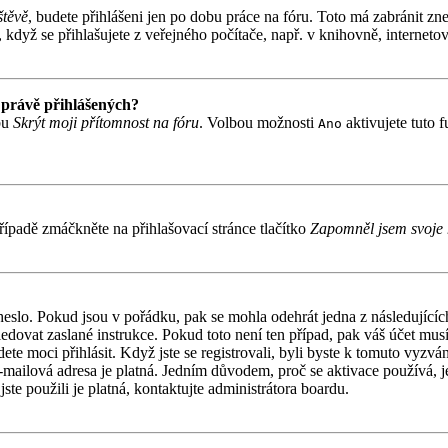
štěvě
, budete přihlášeni jen po dobu práce na fóru. Toto má zabránit zne
když se přihlašujete z veřejného počítače, např. v knihovně, internetov
 právě přihlášených?
bu
Skrýt moji přítomnost na fóru
. Volbou možnosti
aktivujete tuto 
Ano
ípadě zmáčkněte na přihlašovací stránce tlačítko
Zapomněl jsem svoje 
 heslo. Pokud jsou v pořádku, pak se mohla odehrát jedna z následujíc
ledovat zaslané instrukce. Pokud toto není ten případ, pak váš účet mu
ete moci přihlásit. Když jste se registrovali, byli byste k tomuto vyzv
á e-mailová adresa je platná. Jedním důvodem, proč se aktivace používá,
jste použili je platná, kontaktujte administrátora boardu.