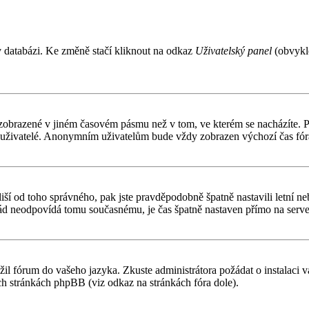
v databázi. Ke změně stačí kliknout na odkaz
Uživatelský panel
(obvykle
 zobrazené v jiném časovém pásmu než v tom, ve kterém se nacházíte. Po
í uživatelé. Anonymním uživatelům bude vždy zobrazen výchozí čas fór
čas liší od toho správného, pak jste pravděpodobně špatně nastavili letn
d neodpovídá tomu současnému, je čas špatně nastaven přímo na serve
ožil fórum do vašeho jazyka. Zkuste administrátora požádat o instalaci
ch stránkách phpBB (viz odkaz na stránkách fóra dole).