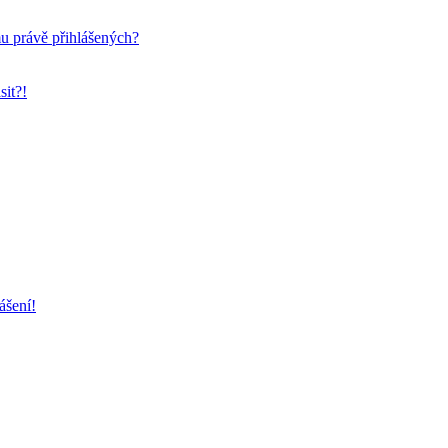
mu právě přihlášených?
sit?!
ášení!