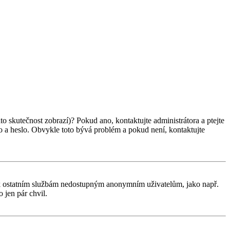
ato skutečnost zobrazí)? Pokud ano, kontaktujte administrátora a ptejte
éno a heslo. Obvykle toto bývá problém a pokud není, kontaktujte
tup k ostatním službám nedostupným anonymním uživatelům, jako např.
 jen pár chvil.