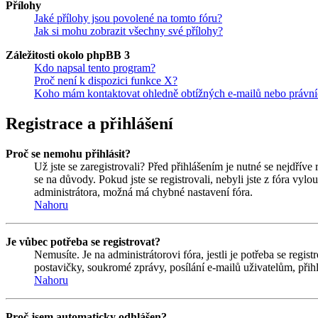
Přílohy
Jaké přílohy jsou povolené na tomto fóru?
Jak si mohu zobrazit všechny své přílohy?
Záležitosti okolo phpBB 3
Kdo napsal tento program?
Proč není k dispozici funkce X?
Koho mám kontaktovat ohledně obtížných e-mailů nebo právníc
Registrace a přihlášení
Proč se nemohu přihlásit?
Už jste se zaregistrovali? Před přihlášením je nutné se nejdříve
se na důvody. Pokud jste se registrovali, nebyli jste z fóra vyl
administrátora, možná má chybné nastavení fóra.
Nahoru
Je vůbec potřeba se registrovat?
Nemusíte. Je na administrátorovi fóra, jestli je potřeba se re
postavičky, soukromé zprávy, posílání e-mailů uživatelům, přihl
Nahoru
Proč jsem automaticky odhlášen?