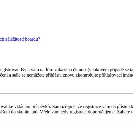
h záležitostí boardu?
 registrovat. Byla vám na fóru zakázána činnost (v takovém případě se t
oučeni a stále se nemůžete přihlásit, znovu zkontrolujte přihlašovací jm
gistrovat ke vkládání příspěvků. Samozřejmě, že registrace vám dá přís
ášení do skupin, atd. Vřele vám tedy registraci doporučujeme. Zabere to