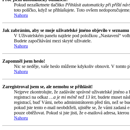
Pokud nezaškrtnete tlačítko
Přihlásit automaticky při příští náv
toto políčko, když se přihlašujete. Toto ovšem nedoporučujeme, 
Nahoru
Jak zabráním, aby se moje uživatelské jméno objevilo v seznamu
V Uživatelském panelu najdete pod položkou „Nastavení“ vol
Budete započítáváni mezi skryté uživatele.
Nahoru
Zapomněl jsem heslo!
Nic se neděje, vaše heslo můžeme kdykoliv obnovit. V tomto př
Nahoru
Zaregistroval jsem se, ale nemohu se přihlásit!
Nejprve zkontrolujte, že zadáváte správné uživatelské jméno a
registraci na odkaz
…a je mi méně než 13 let
, budete muset nás
registrací, buď Vámi, nebo administrátorem před tím, než se bud
pokud jste tento e-mail neobdrželi, ujistěte se, že vámi zadan
pouze obtěžovat. Pokud si jste jisti, že e-mailová adresa, kterou 
Nahoru