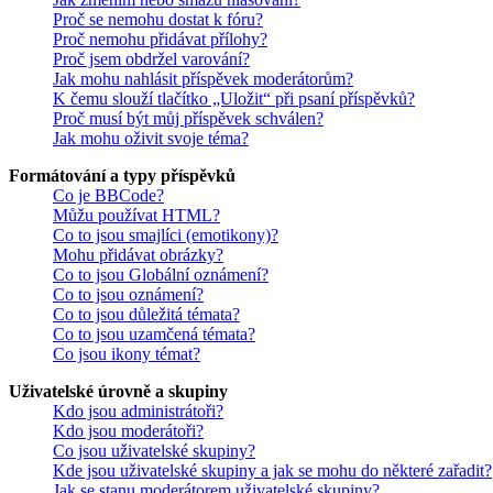
Proč se nemohu dostat k fóru?
Proč nemohu přidávat přílohy?
Proč jsem obdržel varování?
Jak mohu nahlásit příspěvek moderátorům?
K čemu slouží tlačítko „Uložit“ při psaní příspěvků?
Proč musí být můj příspěvek schválen?
Jak mohu oživit svoje téma?
Formátování a typy příspěvků
Co je BBCode?
Můžu používat HTML?
Co to jsou smajlíci (emotikony)?
Mohu přidávat obrázky?
Co to jsou Globální oznámení?
Co to jsou oznámení?
Co to jsou důležitá témata?
Co to jsou uzamčená témata?
Co jsou ikony témat?
Uživatelské úrovně a skupiny
Kdo jsou administrátoři?
Kdo jsou moderátoři?
Co jsou uživatelské skupiny?
Kde jsou uživatelské skupiny a jak se mohu do některé zařadit?
Jak se stanu moderátorem uživatelské skupiny?