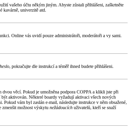
užití vašeho účtu někým jiným. Abyste zůstali přihlášeni, zaškrtněte
é kavárně, univerzitě atd.
funkci. Online vás uvidí pouze administrátoři, moderátoři a vy sami.
heslo
, pokračujte dle instrukcí a téměř ihned budete přihlášeni.
ích dvou věcí. Pokud je umožněna podpora COPPA a klikli jste při
sí být aktivován. Některé boardy vyžadují aktivaci všech nových
áni. Pokud vám byl zaslán e-mail, následujte instrukce v něm obsažené,
 je zmenšit možnost výskytu
nežádoucích
uživatelů, kteří se snaží