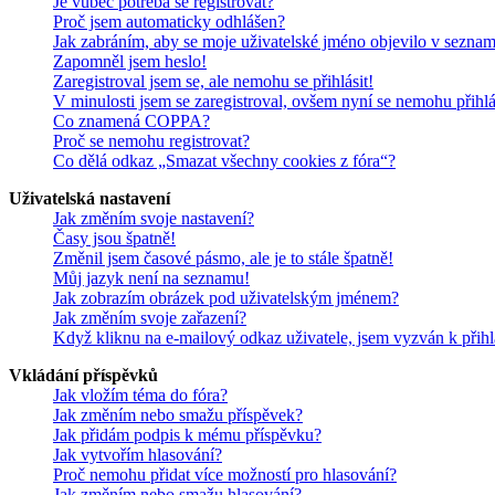
Je vůbec potřeba se registrovat?
Proč jsem automaticky odhlášen?
Jak zabráním, aby se moje uživatelské jméno objevilo v sezna
Zapomněl jsem heslo!
Zaregistroval jsem se, ale nemohu se přihlásit!
V minulosti jsem se zaregistroval, ovšem nyní se nemohu přihlá
Co znamená COPPA?
Proč se nemohu registrovat?
Co dělá odkaz „Smazat všechny cookies z fóra“?
Uživatelská nastavení
Jak změním svoje nastavení?
Časy jsou špatně!
Změnil jsem časové pásmo, ale je to stále špatně!
Můj jazyk není na seznamu!
Jak zobrazím obrázek pod uživatelským jménem?
Jak změním svoje zařazení?
Když kliknu na e-mailový odkaz uživatele, jsem vyzván k přihl
Vkládání příspěvků
Jak vložím téma do fóra?
Jak změním nebo smažu příspěvek?
Jak přidám podpis k mému příspěvku?
Jak vytvořím hlasování?
Proč nemohu přidat více možností pro hlasování?
Jak změním nebo smažu hlasování?