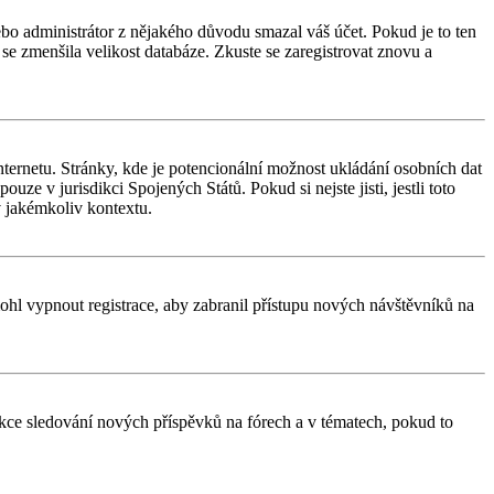
nebo administrátor z nějakého důvodu smazal váš účet. Pokud je to ten
y se zmenšila velikost databáze. Zkuste se zaregistrovat znovu a
ternetu. Stránky, kde je potencionální možnost ukládání osobních dat
uze v jurisdikci Spojených Států. Pokud si nejste jisti, jestli toto
 jakémkoliv kontextu.
 mohl vypnout registrace, aby zabranil přístupu nových návštěvníků na
unkce sledování nových příspěvků na fórech a v tématech, pokud to