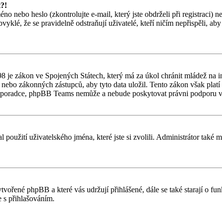
t?!
o nebo heslo (zkontrolujte e-mail, který jste obdrželi při registraci) 
vyklé, že se pravidelně odstraňují uživatelé, kteří ničím nepřispěli, ab
 je zákon ve Spojených Státech, který má za úkol chránit mládež na in
nebo zákonných zástupců, aby tyto data uložil. Tento zákon však platí po
ho poradce, phpBB Teams nemůže a nebude poskytovat právni podporu v
l použití uživatelského jména, které jste si zvolili. Administrátor také
ytvořené phpBB a které vás udržují přihlášené, dále se také starají o f
 s přihlašováním.