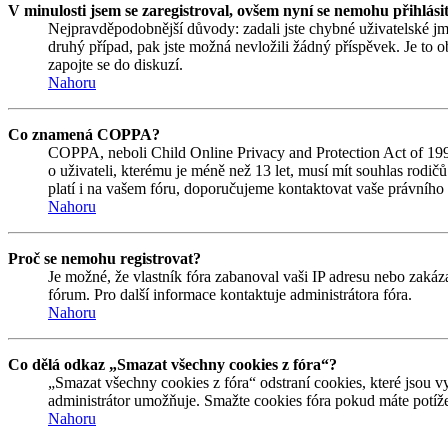
V minulosti jsem se zaregistroval, ovšem nyní se nemohu přihlási
Nejpravděpodobnější důvody: zadali jste chybné uživatelské jmén
druhý případ, pak jste možná nevložili žádný příspěvek. Je to ob
zapojte se do diskuzí.
Nahoru
Co znamená COPPA?
COPPA, neboli Child Online Privacy and Protection Act of 1998
o uživateli, kterému je méně než 13 let, musí mít souhlas rodičů 
platí i na vašem fóru, doporučujeme kontaktovat vaše právní
Nahoru
Proč se nemohu registrovat?
Je možné, že vlastník fóra zabanoval vaši IP adresu nebo zakáza
fórum. Pro další informace kontaktuje administrátora fóra.
Nahoru
Co dělá odkaz „Smazat všechny cookies z fóra“?
„Smazat všechny cookies z fóra“ odstraní cookies, které jsou v
administrátor umožňuje. Smažte cookies fóra pokud máte potíže
Nahoru