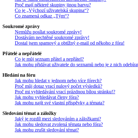
Proč mají některé skupiny jinou barvu?
Co je „Výchozí uživatelská skupina“?
Co znamená odkaz „Tým“?
Soukromé zprávy
Nemůžu posílat soukromé zprávy!
Dostávám nechtěné soukromé zprávy!
Dostal jsem spamový a obtížný e-mail od někoho z fóra!
Přátelé a nepřátelé
Co je můj seznam přátel a nepřátel?
Jak mohu přidávat uživatele do seznamů nebo je z nich odebíra
Hledání na fóru
Jak mohu hledat v jednom nebo více fórech?
Proč můj dotaz vrací nulový počet výsledků?
Proč mi vyhledávání vrací prázdnou bílou stránku!?
Jak mohu vyhledávat členy fóra?
Jak mohu najít své vlastní příspěvky a témata?
Sledování témat a záložky
Jaký je rozdíl mezi sledováním a záložkami?
Jak mohu sledovat zvolená témata nebo fóra?
Jak mohu zrušit sledování témat?