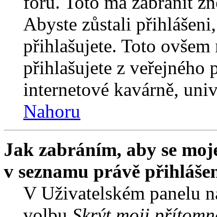
fóru. Toto má zabránit z
Abyste zůstali přihlášeni,
přihlašujete. Toto ovšem
přihlašujete z veřejného 
internetové kavárně, univ
Nahoru
Jak zabráním, aby se moje
v seznamu právě přihláše
V Uživatelském panelu n
volbu
Skrýt moji přítomn