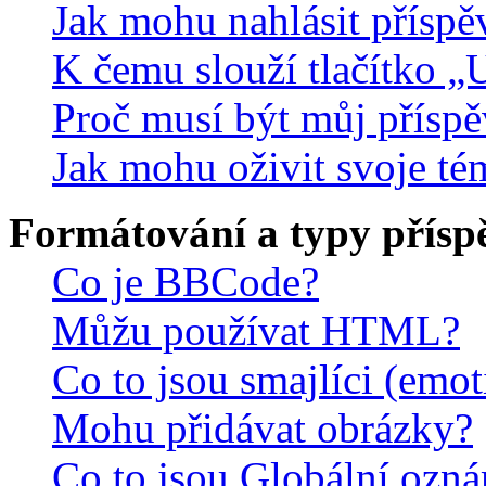
Jak mohu nahlásit přísp
K čemu slouží tlačítko „U
Proč musí být můj přísp
Jak mohu oživit svoje té
Formátování a typy přísp
Co je BBCode?
Můžu používat HTML?
Co to jsou smajlíci (emo
Mohu přidávat obrázky?
Co to jsou Globální ozn