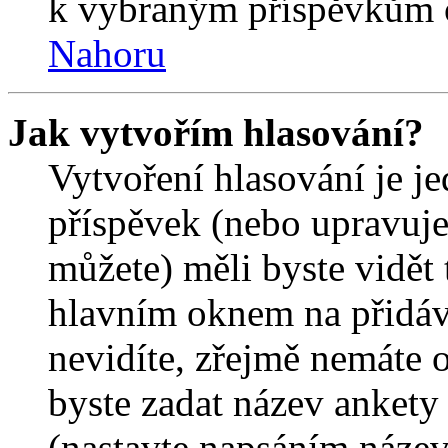
k vybraným příspěvkům o
Nahoru
Jak vytvořím hlasování?
Vytvoření hlasování je j
příspěvek (nebo upravuje
můžete) měli byste vidět 
hlavním oknem na přidáv
nevidíte, zřejmě nemáte 
byste zadat název ankety
(nastavte napsáním název