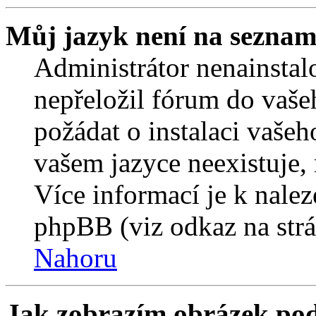
Můj jazyk není na seznam
Administrátor nenainstalo
nepřeložil fórum do vaše
požádat o instalaci vašeh
vašem jazyce neexistuje,
Více informací je k nale
phpBB (viz odkaz na strá
Nahoru
Jak zobrazím obrázek po