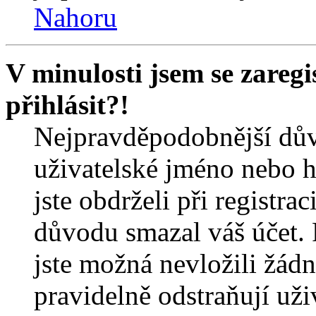
Nahoru
V minulosti jsem se zareg
přihlásit?!
Nejpravděpodobnější dův
uživatelské jméno nebo he
jste obdrželi při registra
důvodu smazal váš účet. 
jste možná nevložili žádn
pravidelně odstraňují uživ