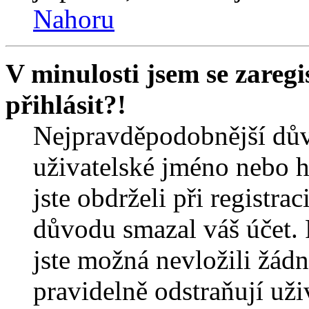
Nahoru
V minulosti jsem se zareg
přihlásit?!
Nejpravděpodobnější dův
uživatelské jméno nebo he
jste obdrželi při registra
důvodu smazal váš účet. 
jste možná nevložili žádn
pravidelně odstraňují uživ