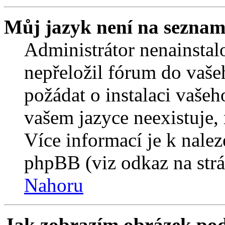
Můj jazyk není na seznam
Administrátor nenainstalo
nepřeložil fórum do vaše
požádat o instalaci vašeh
vašem jazyce neexistuje,
Více informací je k nale
phpBB (viz odkaz na strá
Nahoru
Jak zobrazím obrázek po