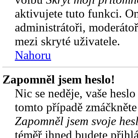
aktivujete tuto funkci. O
administrátoři, moderátoř
mezi skryté uživatele.
Nahoru
Zapomněl jsem heslo!
Nic se neděje, vaše hesl
tomto případě zmáčkněte n
Zapomněl jsem svoje hes
téměř ihned budete přihlá