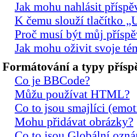
Jak mohu nahlásit přísp
K čemu slouží tlačítko „U
Proč musí být můj přísp
Jak mohu oživit svoje té
Formátování a typy přísp
Co je BBCode?
Můžu používat HTML?
Co to jsou smajlíci (emo
Mohu přidávat obrázky?
Co to jsou Globální ozn