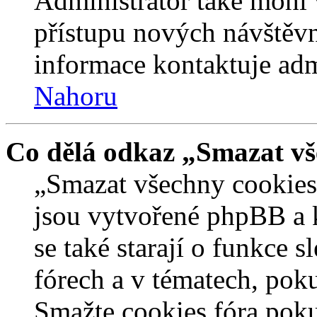
Administrátor také mohl 
přístupu nových návštěvn
informace kontaktuje admi
Nahoru
Co dělá odkaz „Smazat vš
„Smazat všechny cookies 
jsou vytvořené phpBB a kt
se také starají o funkce 
fórech a v tématech, pok
Smažte cookies fóra poku