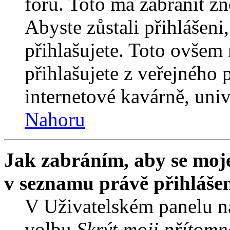
fóru. Toto má zabránit z
Abyste zůstali přihlášeni,
přihlašujete. Toto ovšem
přihlašujete z veřejného 
internetové kavárně, univ
Nahoru
Jak zabráním, aby se moje
v seznamu právě přihláše
V Uživatelském panelu n
volbu
Skrýt moji přítomn