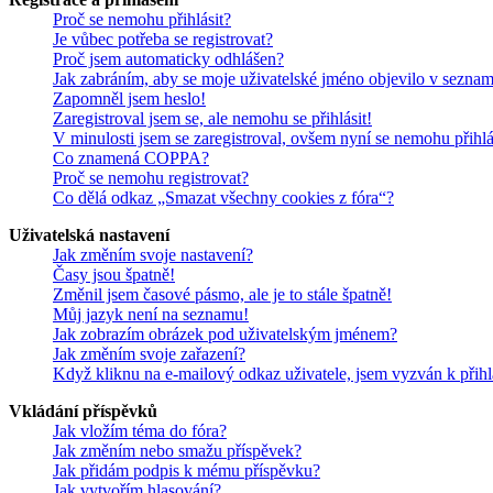
Proč se nemohu přihlásit?
Je vůbec potřeba se registrovat?
Proč jsem automaticky odhlášen?
Jak zabráním, aby se moje uživatelské jméno objevilo v sezna
Zapomněl jsem heslo!
Zaregistroval jsem se, ale nemohu se přihlásit!
V minulosti jsem se zaregistroval, ovšem nyní se nemohu přihlá
Co znamená COPPA?
Proč se nemohu registrovat?
Co dělá odkaz „Smazat všechny cookies z fóra“?
Uživatelská nastavení
Jak změním svoje nastavení?
Časy jsou špatně!
Změnil jsem časové pásmo, ale je to stále špatně!
Můj jazyk není na seznamu!
Jak zobrazím obrázek pod uživatelským jménem?
Jak změním svoje zařazení?
Když kliknu na e-mailový odkaz uživatele, jsem vyzván k přihl
Vkládání příspěvků
Jak vložím téma do fóra?
Jak změním nebo smažu příspěvek?
Jak přidám podpis k mému příspěvku?
Jak vytvořím hlasování?