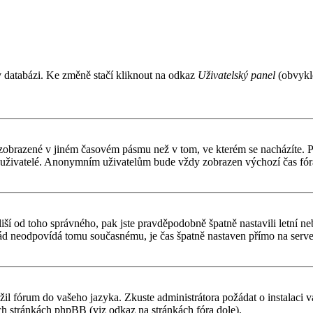
v databázi. Ke změně stačí kliknout na odkaz
Uživatelský panel
(obvykle
 zobrazené v jiném časovém pásmu než v tom, ve kterém se nacházíte. Po
í uživatelé. Anonymním uživatelům bude vždy zobrazen výchozí čas fór
čas liší od toho správného, pak jste pravděpodobně špatně nastavili letn
d neodpovídá tomu současnému, je čas špatně nastaven přímo na serve
ožil fórum do vašeho jazyka. Zkuste administrátora požádat o instalaci
ch stránkách phpBB (viz odkaz na stránkách fóra dole).