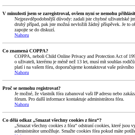
V minulosti jsem se zaregistroval, ovšem nyní se nemohu přihlási
Nejpravděpodobnější důvody: zadali jste chybné uživatelské jmén
druhý případ, pak jste možná nevložili žádný příspěvek. Je to ob
zapojte se do diskuzí.
Nahoru
Co znamená COPPA?
COPPA, neboli Child Online Privacy and Protection Act of 1998
o uživateli, kterému je méně než 13 let, musí mít souhlas rodičů 
platí i na vašem fóru, doporučujeme kontaktovat vaše právní
Nahoru
Proč se nemohu registrovat?
Je možné, že vlastník fóra zabanoval vaši IP adresu nebo zakáza
fórum. Pro další informace kontaktuje administrátora fóra.
Nahoru
Co dělá odkaz „Smazat všechny cookies z fóra“?
„Smazat všechny cookies z fóra“ odstraní cookies, které jsou v
administrátor umožňuje. Smažte cookies fóra pokud máte potíže