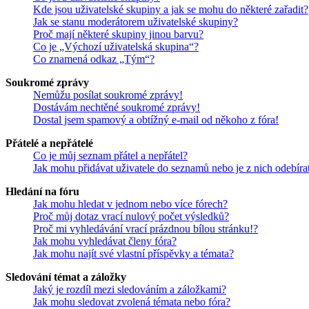
Kde jsou uživatelské skupiny a jak se mohu do některé zařadit?
Jak se stanu moderátorem uživatelské skupiny?
Proč mají některé skupiny jinou barvu?
Co je „Výchozí uživatelská skupina“?
Co znamená odkaz „Tým“?
Soukromé zprávy
Nemůžu posílat soukromé zprávy!
Dostávám nechtěné soukromé zprávy!
Dostal jsem spamový a obtížný e-mail od někoho z fóra!
Přátelé a nepřátelé
Co je můj seznam přátel a nepřátel?
Jak mohu přidávat uživatele do seznamů nebo je z nich odebíra
Hledání na fóru
Jak mohu hledat v jednom nebo více fórech?
Proč můj dotaz vrací nulový počet výsledků?
Proč mi vyhledávání vrací prázdnou bílou stránku!?
Jak mohu vyhledávat členy fóra?
Jak mohu najít své vlastní příspěvky a témata?
Sledování témat a záložky
Jaký je rozdíl mezi sledováním a záložkami?
Jak mohu sledovat zvolená témata nebo fóra?