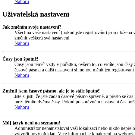
Nahoru
Uživatelská nastavení
Jak změním svoje nastavení?
Všechna vaše nastavení (pokud jste registrováni) jsou uložena 
změnit veškerá svá nastavení.
Nahoru
Časy jsou špatně!
Časy jsou téměř vždy v pořádku, ovšem to, co vidíte jsou časy
časové pásma a další nastavení si mohou měnit jen registrovan
Nahoru
Změnil jsem časové pásmo, ale je to stále špatně!
Jste si jisti, že jste zadali časové pásmo správně, a přesto se 
mezi těmito dvěma časy. Pokud po správném nastavení čas pořá
Nahoru
Můj jazyk není na seznamu!
Administrátor nenainstaloval vaši lokalizaci nebo nikdo nepřel
vytvořit nový překlad. Více informací je k nalezení na webový