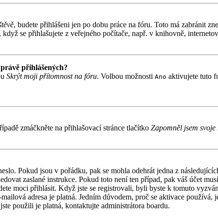
štěvě
, budete přihlášeni jen po dobu práce na fóru. Toto má zabránit zne
když se přihlašujete z veřejného počítače, např. v knihovně, internetov
 právě přihlášených?
bu
Skrýt moji přítomnost na fóru
. Volbou možnosti
aktivujete tuto 
Ano
ípadě zmáčkněte na přihlašovací stránce tlačítko
Zapomněl jsem svoje 
 heslo. Pokud jsou v pořádku, pak se mohla odehrát jedna z následujíc
ledovat zaslané instrukce. Pokud toto není ten případ, pak váš účet mu
ete moci přihlásit. Když jste se registrovali, byli byste k tomuto vyzv
á e-mailová adresa je platná. Jedním důvodem, proč se aktivace používá,
jste použili je platná, kontaktujte administrátora boardu.