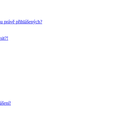
mu právě přihlášených?
sit?!
ášení!