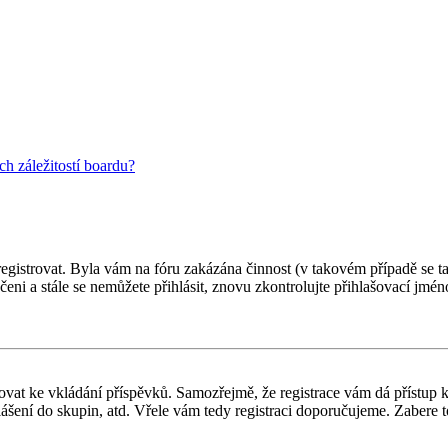
h záležitostí boardu?
 registrovat. Byla vám na fóru zakázána činnost (v takovém případě se t
oučeni a stále se nemůžete přihlásit, znovu zkontrolujte přihlašovací jm
gistrovat ke vkládání příspěvků. Samozřejmě, že registrace vám dá přís
ášení do skupin, atd. Vřele vám tedy registraci doporučujeme. Zabere to