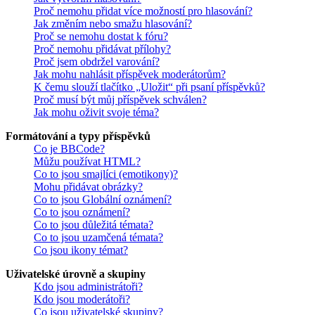
Proč nemohu přidat více možností pro hlasování?
Jak změním nebo smažu hlasování?
Proč se nemohu dostat k fóru?
Proč nemohu přidávat přílohy?
Proč jsem obdržel varování?
Jak mohu nahlásit příspěvek moderátorům?
K čemu slouží tlačítko „Uložit“ při psaní příspěvků?
Proč musí být můj příspěvek schválen?
Jak mohu oživit svoje téma?
Formátování a typy příspěvků
Co je BBCode?
Můžu používat HTML?
Co to jsou smajlíci (emotikony)?
Mohu přidávat obrázky?
Co to jsou Globální oznámení?
Co to jsou oznámení?
Co to jsou důležitá témata?
Co to jsou uzamčená témata?
Co jsou ikony témat?
Uživatelské úrovně a skupiny
Kdo jsou administrátoři?
Kdo jsou moderátoři?
Co jsou uživatelské skupiny?