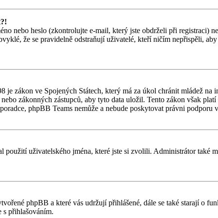
t?!
o nebo heslo (zkontrolujte e-mail, který jste obdrželi při registraci) 
vyklé, že se pravidelně odstraňují uživatelé, kteří ničím nepřispěli, ab
 je zákon ve Spojených Státech, který má za úkol chránit mládež na in
nebo zákonných zástupců, aby tyto data uložil. Tento zákon však platí po
ho poradce, phpBB Teams nemůže a nebude poskytovat právni podporu v
l použití uživatelského jména, které jste si zvolili. Administrátor také
ytvořené phpBB a které vás udržují přihlášené, dále se také starají o f
 s přihlašováním.