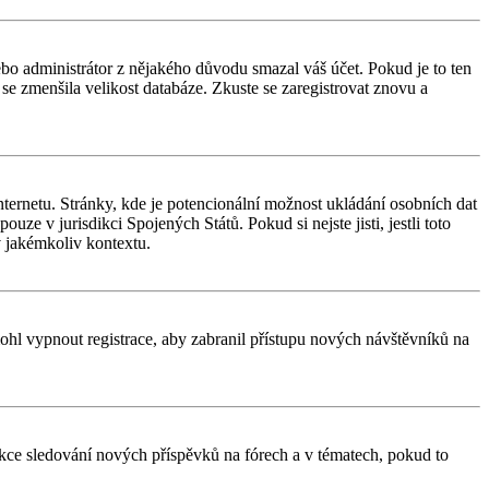
nebo administrátor z nějakého důvodu smazal váš účet. Pokud je to ten
y se zmenšila velikost databáze. Zkuste se zaregistrovat znovu a
ternetu. Stránky, kde je potencionální možnost ukládání osobních dat
uze v jurisdikci Spojených Států. Pokud si nejste jisti, jestli toto
 jakémkoliv kontextu.
 mohl vypnout registrace, aby zabranil přístupu nových návštěvníků na
unkce sledování nových příspěvků na fórech a v tématech, pokud to