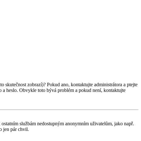
ato skutečnost zobrazí)? Pokud ano, kontaktujte administrátora a ptejte
éno a heslo. Obvykle toto bývá problém a pokud není, kontaktujte
tup k ostatním službám nedostupným anonymním uživatelům, jako např.
 jen pár chvil.