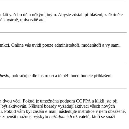
užití vašeho účtu někým jiným. Abyste zůstali přihlášeni, zaškrtněte
é kavárně, univerzitě atd.
funkci. Online vás uvidí pouze administrátoři, moderátoři a vy sami.
heslo
, pokračujte dle instrukcí a téměř ihned budete přihlášeni.
ích dvou věcí. Pokud je umožněna podpora COPPA a klikli jste při
sí být aktivován. Některé boardy vyžadují aktivaci všech nových
áni. Pokud vám byl zaslán e-mail, následujte instrukce v něm obsažené,
 je zmenšit možnost výskytu
nežádoucích
uživatelů, kteří se snaží