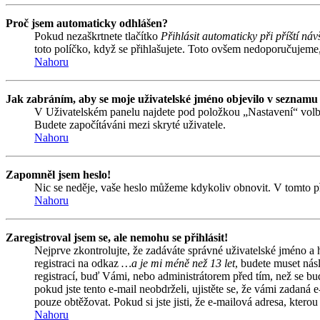
Proč jsem automaticky odhlášen?
Pokud nezaškrtnete tlačítko
Přihlásit automaticky při příští náv
toto políčko, když se přihlašujete. Toto ovšem nedoporučujeme, 
Nahoru
Jak zabráním, aby se moje uživatelské jméno objevilo v seznamu
V Uživatelském panelu najdete pod položkou „Nastavení“ vol
Budete započítáváni mezi skryté uživatele.
Nahoru
Zapomněl jsem heslo!
Nic se neděje, vaše heslo můžeme kdykoliv obnovit. V tomto př
Nahoru
Zaregistroval jsem se, ale nemohu se přihlásit!
Nejprve zkontrolujte, že zadáváte správné uživatelské jméno a
registraci na odkaz
…a je mi méně než 13 let
, budete muset nás
registrací, buď Vámi, nebo administrátorem před tím, než se bud
pokud jste tento e-mail neobdrželi, ujistěte se, že vámi zadan
pouze obtěžovat. Pokud si jste jisti, že e-mailová adresa, kterou 
Nahoru