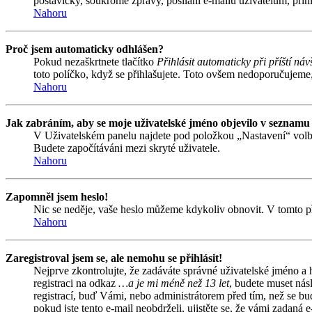
postavičky, soukromé zprávy, posílání e-mailů uživatelům, přihl
Nahoru
Proč jsem automaticky odhlášen?
Pokud nezaškrtnete tlačítko
Přihlásit automaticky při příští náv
toto políčko, když se přihlašujete. Toto ovšem nedoporučujeme, 
Nahoru
Jak zabráním, aby se moje uživatelské jméno objevilo v seznamu
V Uživatelském panelu najdete pod položkou „Nastavení“ vol
Budete započítáváni mezi skryté uživatele.
Nahoru
Zapomněl jsem heslo!
Nic se neděje, vaše heslo můžeme kdykoliv obnovit. V tomto př
Nahoru
Zaregistroval jsem se, ale nemohu se přihlásit!
Nejprve zkontrolujte, že zadáváte správné uživatelské jméno a
registraci na odkaz
…a je mi méně než 13 let
, budete muset nás
registrací, buď Vámi, nebo administrátorem před tím, než se bud
pokud jste tento e-mail neobdrželi, ujistěte se, že vámi zadan