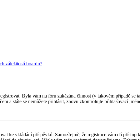
h záležitostí boardu?
 registrovat. Byla vám na fóru zakázána činnost (v takovém případě se t
oučeni a stále se nemůžete přihlásit, znovu zkontrolujte přihlašovací jm
gistrovat ke vkládání příspěvků. Samozřejmě, že registrace vám dá přís