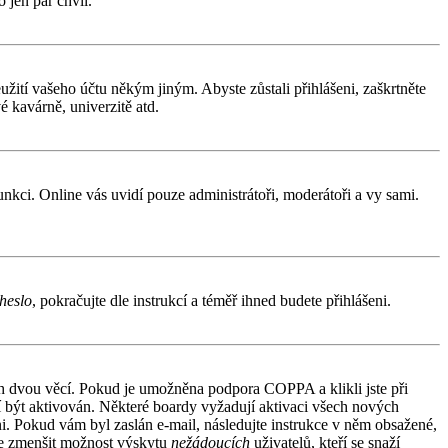
 jen pár chvil.
užití vašeho účtu někým jiným. Abyste zůstali přihlášeni, zaškrtněte
é kavárně, univerzitě atd.
funkci. Online vás uvidí pouze administrátoři, moderátoři a vy sami.
heslo
, pokračujte dle instrukcí a téměř ihned budete přihlášeni.
ích dvou věcí. Pokud je umožněna podpora COPPA a klikli jste při
sí být aktivován. Některé boardy vyžadují aktivaci všech nových
áni. Pokud vám byl zaslán e-mail, následujte instrukce v něm obsažené,
 je zmenšit možnost výskytu
nežádoucích
uživatelů, kteří se snaží