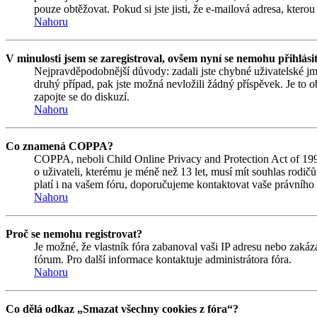
pouze obtěžovat. Pokud si jste jisti, že e-mailová adresa, kterou 
Nahoru
V minulosti jsem se zaregistroval, ovšem nyní se nemohu přihlási
Nejpravděpodobnější důvody: zadali jste chybné uživatelské jmén
druhý případ, pak jste možná nevložili žádný příspěvek. Je to ob
zapojte se do diskuzí.
Nahoru
Co znamená COPPA?
COPPA, neboli Child Online Privacy and Protection Act of 1998
o uživateli, kterému je méně než 13 let, musí mít souhlas rodičů 
platí i na vašem fóru, doporučujeme kontaktovat vaše právní
Nahoru
Proč se nemohu registrovat?
Je možné, že vlastník fóra zabanoval vaši IP adresu nebo zakáza
fórum. Pro další informace kontaktuje administrátora fóra.
Nahoru
Co dělá odkaz „Smazat všechny cookies z fóra“?