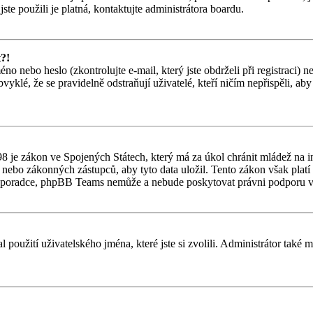
jste použili je platná, kontaktujte administrátora boardu.
t?!
o nebo heslo (zkontrolujte e-mail, který jste obdrželi při registraci) 
vyklé, že se pravidelně odstraňují uživatelé, kteří ničím nepřispěli, ab
 je zákon ve Spojených Státech, který má za úkol chránit mládež na in
nebo zákonných zástupců, aby tyto data uložil. Tento zákon však platí po
ho poradce, phpBB Teams nemůže a nebude poskytovat právni podporu v
l použití uživatelského jména, které jste si zvolili. Administrátor také