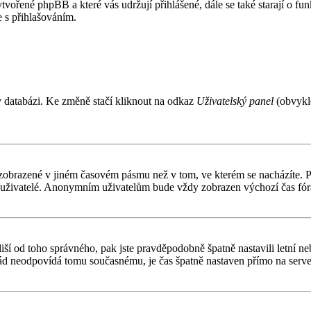
ytvořené phpBB a které vás udržují přihlášené, dále se také starají o f
 s přihlašováním.
v databázi. Ke změně stačí kliknout na odkaz
Uživatelský panel
(obvykle
 zobrazené v jiném časovém pásmu než v tom, ve kterém se nacházíte. Po
í uživatelé. Anonymním uživatelům bude vždy zobrazen výchozí čas fór
čas liší od toho správného, pak jste pravděpodobně špatně nastavili letn
d neodpovídá tomu současnému, je čas špatně nastaven přímo na serve