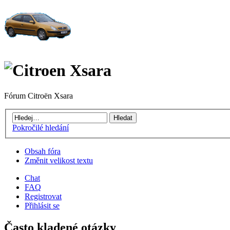
Fórum Citroën Xsara
Pokročilé hledání
Obsah fóra
Změnit velikost textu
Chat
FAQ
Registrovat
Přihlásit se
Často kladené otázky