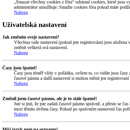
„Smazat všechny cookies z fóra“ odstraní cookies, které jsou v
administrátor umožňuje. Smažte cookies fóra pokud máte potíže
Nahoru
Uživatelská nastavení
Jak změním svoje nastavení?
Všechna vaše nastavení (pokud jste registrováni) jsou uložena 
změnit veškerá svá nastavení.
Nahoru
Časy jsou špatně!
Časy jsou téměř vždy v pořádku, ovšem to, co vidíte jsou časy
časové pásma a další nastavení si mohou měnit jen registrovan
Nahoru
Změnil jsem časové pásmo, ale je to stále špatně!
Jste si jisti, že jste zadali časové pásmo správně, a přesto se 
mezi těmito dvěma časy. Pokud po správném nastavení čas pořá
Nahoru
Můj jazyk není na seznamu!