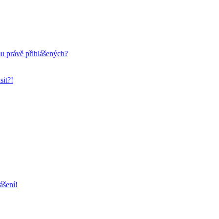
mu právě přihlášených?
sit?!
ášení!