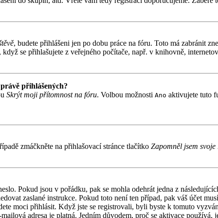
ášení do skupin, atd. Vřele vám tedy registraci doporučujeme. Zabere to
štěvě
, budete přihlášeni jen po dobu práce na fóru. Toto má zabránit zne
když se přihlašujete z veřejného počítače, např. v knihovně, internetov
 právě přihlášených?
bu
Skrýt moji přítomnost na fóru
. Volbou možnosti
aktivujete tuto 
Ano
ípadě zmáčkněte na přihlašovací stránce tlačítko
Zapomněl jsem svoje 
 heslo. Pokud jsou v pořádku, pak se mohla odehrát jedna z následujíc
ledovat zaslané instrukce. Pokud toto není ten případ, pak váš účet mu
ete moci přihlásit. Když jste se registrovali, byli byste k tomuto vyzv
á e-mailová adresa je platná. Jedním důvodem, proč se aktivace používá,