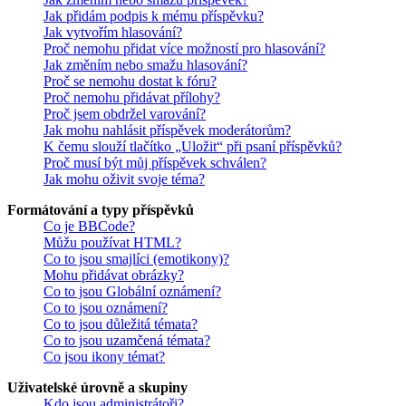
Jak přidám podpis k mému příspěvku?
Jak vytvořím hlasování?
Proč nemohu přidat více možností pro hlasování?
Jak změním nebo smažu hlasování?
Proč se nemohu dostat k fóru?
Proč nemohu přidávat přílohy?
Proč jsem obdržel varování?
Jak mohu nahlásit příspěvek moderátorům?
K čemu slouží tlačítko „Uložit“ při psaní příspěvků?
Proč musí být můj příspěvek schválen?
Jak mohu oživit svoje téma?
Formátování a typy příspěvků
Co je BBCode?
Můžu používat HTML?
Co to jsou smajlíci (emotikony)?
Mohu přidávat obrázky?
Co to jsou Globální oznámení?
Co to jsou oznámení?
Co to jsou důležitá témata?
Co to jsou uzamčená témata?
Co jsou ikony témat?
Uživatelské úrovně a skupiny
Kdo jsou administrátoři?