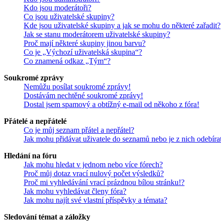
Kdo jsou moderátoři?
Co jsou uživatelské skupiny?
Kde jsou uživatelské skupiny a jak se mohu do některé zařadit?
Jak se stanu moderátorem uživatelské skupiny?
Proč mají některé skupiny jinou barvu?
Co je „Výchozí uživatelská skupina“?
Co znamená odkaz „Tým“?
Soukromé zprávy
Nemůžu posílat soukromé zprávy!
Dostávám nechtěné soukromé zprávy!
Dostal jsem spamový a obtížný e-mail od někoho z fóra!
Přátelé a nepřátelé
Co je můj seznam přátel a nepřátel?
Jak mohu přidávat uživatele do seznamů nebo je z nich odebíra
Hledání na fóru
Jak mohu hledat v jednom nebo více fórech?
Proč můj dotaz vrací nulový počet výsledků?
Proč mi vyhledávání vrací prázdnou bílou stránku!?
Jak mohu vyhledávat členy fóra?
Jak mohu najít své vlastní příspěvky a témata?
Sledování témat a záložky