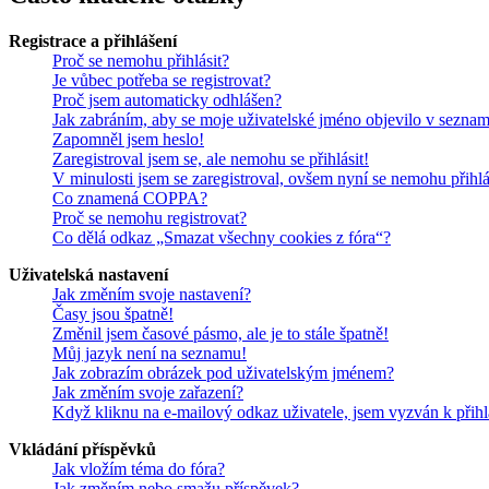
Registrace a přihlášení
Proč se nemohu přihlásit?
Je vůbec potřeba se registrovat?
Proč jsem automaticky odhlášen?
Jak zabráním, aby se moje uživatelské jméno objevilo v sezna
Zapomněl jsem heslo!
Zaregistroval jsem se, ale nemohu se přihlásit!
V minulosti jsem se zaregistroval, ovšem nyní se nemohu přihlá
Co znamená COPPA?
Proč se nemohu registrovat?
Co dělá odkaz „Smazat všechny cookies z fóra“?
Uživatelská nastavení
Jak změním svoje nastavení?
Časy jsou špatně!
Změnil jsem časové pásmo, ale je to stále špatně!
Můj jazyk není na seznamu!
Jak zobrazím obrázek pod uživatelským jménem?
Jak změním svoje zařazení?
Když kliknu na e-mailový odkaz uživatele, jsem vyzván k přihl
Vkládání příspěvků
Jak vložím téma do fóra?
Jak změním nebo smažu příspěvek?