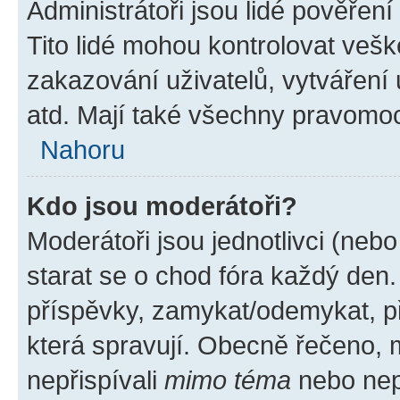
Administrátoři jsou lidé pověřen
Tito lidé mohou kontrolovat veš
zakazování uživatelů, vytváření
atd. Mají také všechny pravomo
Nahoru
Kdo jsou moderátoři?
Moderátoři jsou jednotlivci (nebo 
starat se o chod fóra každý den
příspěvky, zamykat/odemykat, p
která spravují. Obecně řečeno, m
nepřispívali
mimo téma
nebo nepř