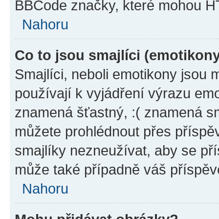
BBCode značky, které mohou HT
Nahoru
Co to jsou smajlíci (emotikon
Smajlíci, neboli emotikony jsou 
používají k vyjádření výrazu emo
znamená šťastný, :( znamená sm
můžete prohlédnout přes příspěv
smajlíky nezneužívat, aby se př
může také případně váš příspěv
Nahoru