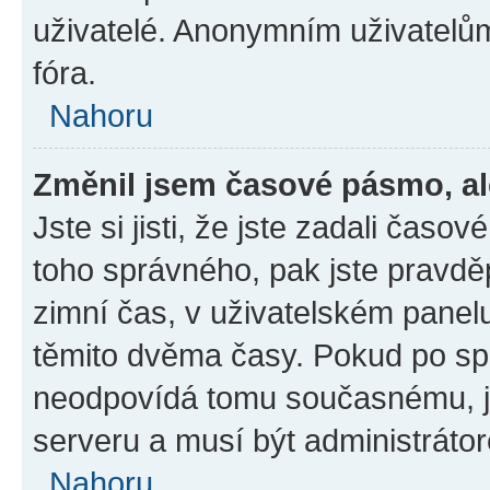
uživatelé. Anonymním uživatelů
fóra.
Nahoru
Změnil jsem časové pásmo, ale
Jste si jisti, že jste zadali časo
toho správného, pak jste pravdě
zimní čas, v uživatelském pane
těmito dvěma časy. Pokud po s
neodpovídá tomu současnému, j
serveru a musí být administráto
Nahoru