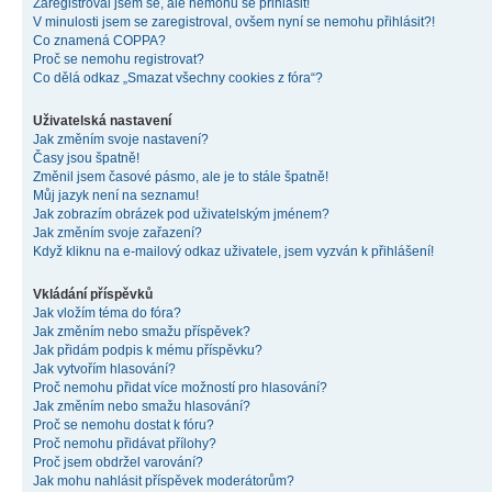
Zaregistroval jsem se, ale nemohu se přihlásit!
V minulosti jsem se zaregistroval, ovšem nyní se nemohu přihlásit?!
Co znamená COPPA?
Proč se nemohu registrovat?
Co dělá odkaz „Smazat všechny cookies z fóra“?
Uživatelská nastavení
Jak změním svoje nastavení?
Časy jsou špatně!
Změnil jsem časové pásmo, ale je to stále špatně!
Můj jazyk není na seznamu!
Jak zobrazím obrázek pod uživatelským jménem?
Jak změním svoje zařazení?
Když kliknu na e-mailový odkaz uživatele, jsem vyzván k přihlášení!
Vkládání příspěvků
Jak vložím téma do fóra?
Jak změním nebo smažu příspěvek?
Jak přidám podpis k mému příspěvku?
Jak vytvořím hlasování?
Proč nemohu přidat více možností pro hlasování?
Jak změním nebo smažu hlasování?
Proč se nemohu dostat k fóru?
Proč nemohu přidávat přílohy?
Proč jsem obdržel varování?
Jak mohu nahlásit příspěvek moderátorům?