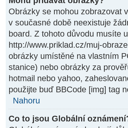
Mohu přidávat obrázky?
Obrázky se mohou zobrazovat ve
v současné době neexistuje žád
board. Z tohoto důvodu musíte u
http://www.priklad.cz/muj-obraz
obrázky umístěné na vlastním PC
stanice) nebo obrázky za prověř
hotmail nebo yahoo, zaheslovan
použijte buď BBCode [img] tag n
Nahoru
Co to jsou Globální oznámení