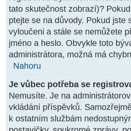
tato skutečnost zobrazí)? Pokud 
ptejte se na důvody. Pokud jste se
vyloučeni a stále se nemůžete při
jméno a heslo. Obvykle toto býv
administrátora, možná má chybn
Nahoru
Je vůbec potřeba se registrov
Nemusíte. Je na administrátorovi 
vkládání příspěvků. Samozřejmě,
k ostatním službám nedostupný
postavičky, soukromé zprávy, pos