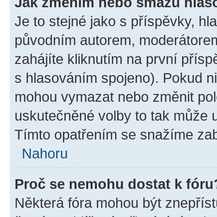
Jak změním nebo smažu hlas
Je to stejné jako s příspěvky, 
původním autorem, moderátorem
zahájíte kliknutím na první přísp
s hlasováním spojeno). Pokud ni
mohou vymazat nebo změnit polož
uskutečněné volby to tak může uč
Tímto opatřením se snažíme zabr
Nahoru
Proč se nemohu dostat k fóru
Některá fóra mohou být znepříst