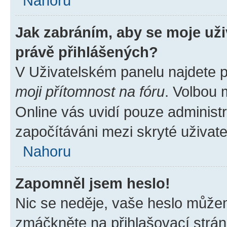
Nahoru
Jak zabráním, aby se moje už
právě přihlášených?
V Uživatelském panelu najdete 
moji přítomnost na fóru
. Volbou
Online vás uvidí pouze administr
započítáváni mezi skryté uživate
Nahoru
Zapomněl jsem heslo!
Nic se neděje, vaše heslo můžem
zmáčkněte na přihlašovací strán