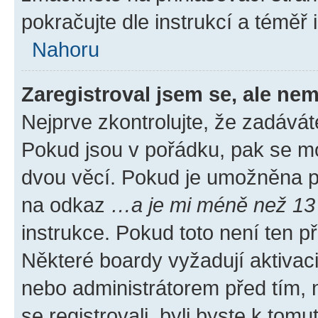
pokračujte dle instrukcí a téměř 
Nahoru
Zaregistroval jsem se, ale nem
Nejprve zkontrolujte, že zadávát
Pokud jsou v pořádku, pak se mo
dvou věcí. Pokud je umožněna pod
na odkaz
…a je mi méně než 13 
instrukce. Pokud toto není ten p
Některé boardy vyžadují aktivac
nebo administrátorem před tím, n
se registrovali, byli byste k tom