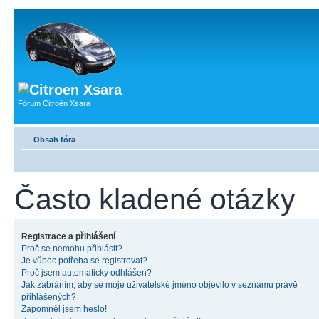
Fórum Citroën Xsara
Obsah fóra
Často kladené otázky
Registrace a přihlášení
Proč se nemohu přihlásit?
Je vůbec potřeba se registrovat?
Proč jsem automaticky odhlášen?
Jak zabráním, aby se moje uživatelské jméno objevilo v seznamu právě
přihlášených?
Zapomněl jsem heslo!