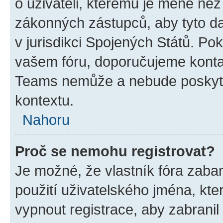
o uživateli, kterému je méně než
zákonných zástupců, aby tyto dat
v jurisdikci Spojených Států. Pokud 
vašem fóru, doporučujeme kont
Teams nemůže a nebude poskyto
kontextu.
Nahoru
Proč se nemohu registrovat?
Je možné, že vlastník fóra zaba
použití uživatelského jména, které
vypnout registrace, aby zabrani