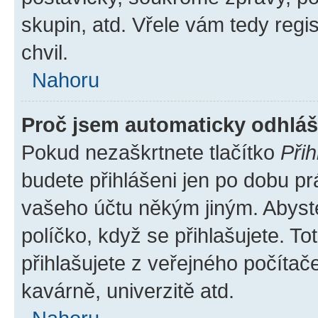
skupin, atd. Vřele vám tedy regi
chvil.
Nahoru
Proč jsem automaticky odhlá
Pokud nezaškrtnete tlačítko
Přih
budete přihlášeni jen po dobu pr
vašeho účtu někým jiným. Abyste 
políčko, když se přihlašujete. 
přihlašujete z veřejného počítač
kavárně, univerzitě atd.