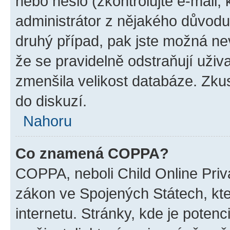
nebo heslo (zkontrolujte e-mail, k
administrátor z nějakého důvodu
druhý případ, pak jste možná nev
že se pravidelně odstraňují uživa
zmenšila velikost databáze. Zkus
do diskuzí.
Nahoru
Co znamená COPPA?
COPPA, neboli Child Online Priva
zákon ve Spojených Státech, kte
internetu. Stránky, kde je poten