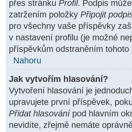
přes stránku
Profil
. Podpis může
zatržením položky
Připojit podpi
pro všechny vaše příspěvky zašk
v nastavení profilu (je možné n
příspěvkům odstraněním tohoto z
Nahoru
Jak vytvořím hlasování?
Vytvoření hlasování je jednoduc
upravujete první příspěvek, poku
Přidat hlasování
pod hlavním okn
nevidíte, zřejmě nemáte oprávněn