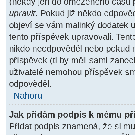
(někdy jen do omezeného času po
upravit
. Pokud již někdo odpověd
objeví se vám malinký dodatek u 
tento příspěvek upravovali. Ten
nikdo neodpověděl nebo pokud mo
příspěvek (ti by měli sami zanec
uživatelé nemohou příspěvek sma
odpověděl.
Nahoru
Jak přidám podpis k mému př
Přidat podpis znamená, že si mus