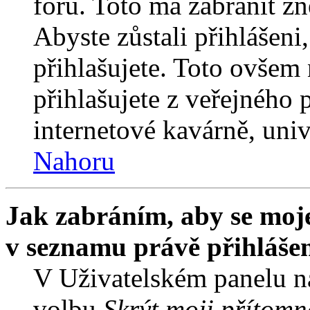
fóru. Toto má zabránit z
Abyste zůstali přihlášeni,
přihlašujete. Toto ovšem
přihlašujete z veřejného 
internetové kavárně, univ
Nahoru
Jak zabráním, aby se moje
v seznamu právě přihláše
V Uživatelském panelu n
volbu
Skrýt moji přítomn