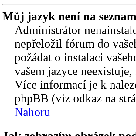
Můj jazyk není na seznam
Administrátor nenainstalo
nepřeložil fórum do vaše
požádat o instalaci vašeh
vašem jazyce neexistuje,
Více informací je k nale
phpBB (viz odkaz na strá
Nahoru
Jak zobrazím obrázek po