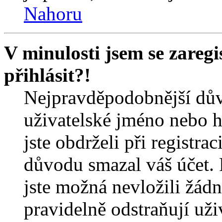
Nahoru
V minulosti jsem se zareg
přihlásit?!
Nejpravděpodobnější dův
uživatelské jméno nebo he
jste obdrželi při registra
důvodu smazal váš účet. 
jste možná nevložili žádn
pravidelně odstraňují uživ