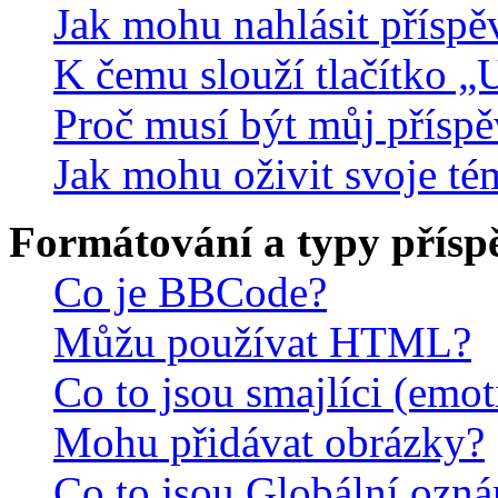
Jak mohu nahlásit přísp
K čemu slouží tlačítko „U
Proč musí být můj přísp
Jak mohu oživit svoje té
Formátování a typy přísp
Co je BBCode?
Můžu používat HTML?
Co to jsou smajlíci (emo
Mohu přidávat obrázky?
Co to jsou Globální ozn