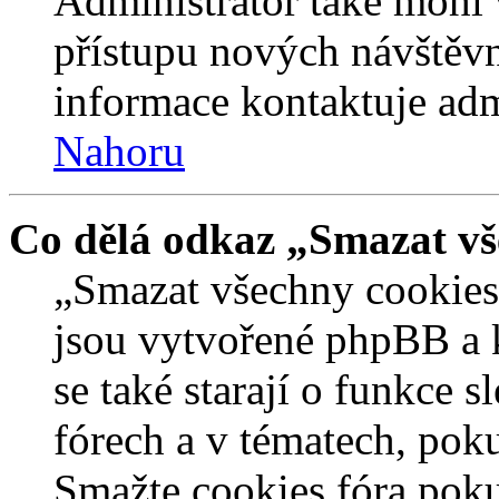
Administrátor také mohl 
přístupu nových návštěvn
informace kontaktuje admi
Nahoru
Co dělá odkaz „Smazat vš
„Smazat všechny cookies 
jsou vytvořené phpBB a kt
se také starají o funkce 
fórech a v tématech, pok
Smažte cookies fóra poku