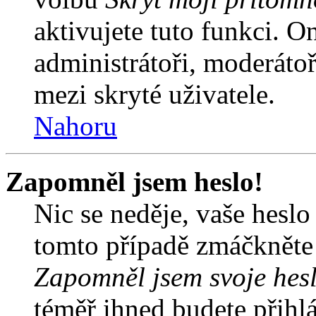
aktivujete tuto funkci. O
administrátoři, moderátoř
mezi skryté uživatele.
Nahoru
Zapomněl jsem heslo!
Nic se neděje, vaše hesl
tomto případě zmáčkněte n
Zapomněl jsem svoje hes
téměř ihned budete přihlá