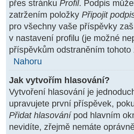
přes stránku
Profil
. Podpis může
zatržením položky
Připojit podpi
pro všechny vaše příspěvky zašk
v nastavení profilu (je možné n
příspěvkům odstraněním tohoto z
Nahoru
Jak vytvořím hlasování?
Vytvoření hlasování je jednoduc
upravujete první příspěvek, poku
Přidat hlasování
pod hlavním okn
nevidíte, zřejmě nemáte oprávněn