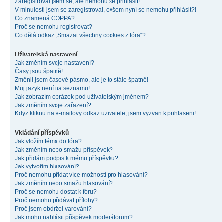
Zaregistroval jsem se, ale nemohu se přihlásit!
V minulosti jsem se zaregistroval, ovšem nyní se nemohu přihlásit?!
Co znamená COPPA?
Proč se nemohu registrovat?
Co dělá odkaz „Smazat všechny cookies z fóra“?
Uživatelská nastavení
Jak změním svoje nastavení?
Časy jsou špatně!
Změnil jsem časové pásmo, ale je to stále špatně!
Můj jazyk není na seznamu!
Jak zobrazím obrázek pod uživatelským jménem?
Jak změním svoje zařazení?
Když kliknu na e-mailový odkaz uživatele, jsem vyzván k přihlášení!
Vkládání příspěvků
Jak vložím téma do fóra?
Jak změním nebo smažu příspěvek?
Jak přidám podpis k mému příspěvku?
Jak vytvořím hlasování?
Proč nemohu přidat více možností pro hlasování?
Jak změním nebo smažu hlasování?
Proč se nemohu dostat k fóru?
Proč nemohu přidávat přílohy?
Proč jsem obdržel varování?
Jak mohu nahlásit příspěvek moderátorům?