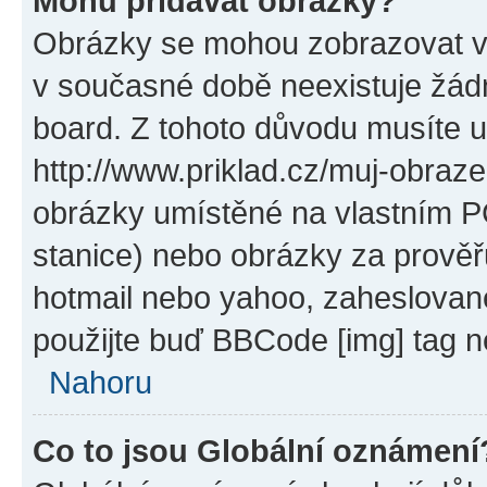
Mohu přidávat obrázky?
Obrázky se mohou zobrazovat ve
v současné době neexistuje žád
board. Z tohoto důvodu musíte u
http://www.priklad.cz/muj-obraz
obrázky umístěné na vlastním PC
stanice) nebo obrázky za prověř
hotmail nebo yahoo, zaheslovan
použijte buď BBCode [img] tag n
Nahoru
Co to jsou Globální oznámení