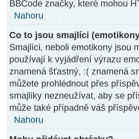
BBCode značky, které mohou HT
Nahoru
Co to jsou smajlíci (emotikon
Smajlíci, neboli emotikony jsou 
používají k vyjádření výrazu emo
znamená šťastný, :( znamená sm
můžete prohlédnout přes příspěv
smajlíky nezneužívat, aby se př
může také případně váš příspěv
Nahoru