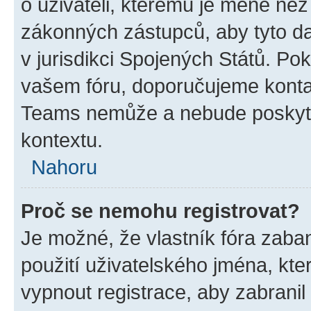
o uživateli, kterému je méně než
zákonných zástupců, aby tyto dat
v jurisdikci Spojených Států. Pokud 
vašem fóru, doporučujeme kont
Teams nemůže a nebude poskyto
kontextu.
Nahoru
Proč se nemohu registrovat?
Je možné, že vlastník fóra zaba
použití uživatelského jména, které
vypnout registrace, aby zabrani