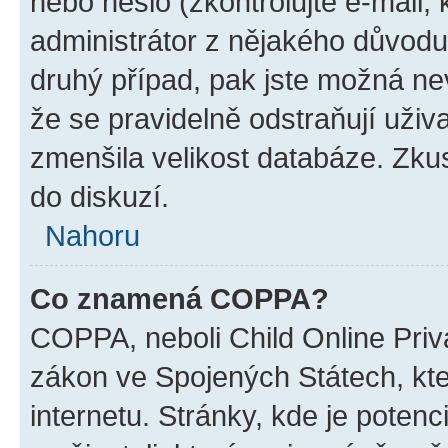
nebo heslo (zkontrolujte e-mail, k
administrátor z nějakého důvodu
druhý případ, pak jste možná nev
že se pravidelně odstraňují uživa
zmenšila velikost databáze. Zkus
do diskuzí.
Nahoru
Co znamená COPPA?
COPPA, neboli Child Online Priva
zákon ve Spojených Státech, kte
internetu. Stránky, kde je poten