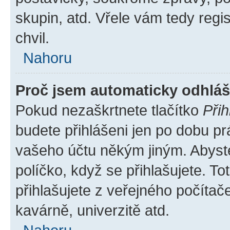
skupin, atd. Vřele vám tedy regi
chvil.
Nahoru
Proč jsem automaticky odhlá
Pokud nezaškrtnete tlačítko
Přih
budete přihlášeni jen po dobu pr
vašeho účtu někým jiným. Abyste 
políčko, když se přihlašujete. 
přihlašujete z veřejného počítač
kavárně, univerzitě atd.