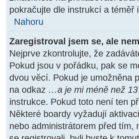
pokračujte dle instrukcí a téměř 
Nahoru
Zaregistroval jsem se, ale nem
Nejprve zkontrolujte, že zadávát
Pokud jsou v pořádku, pak se mo
dvou věcí. Pokud je umožněna pod
na odkaz
…a je mi méně než 13 
instrukce. Pokud toto není ten p
Některé boardy vyžadují aktivac
nebo administrátorem před tím, n
se registrovali, byli byste k tom