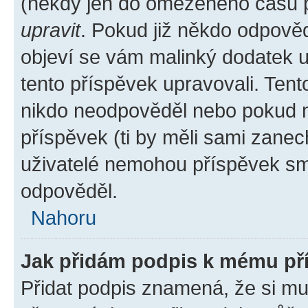
(někdy jen do omezeného času po
upravit
. Pokud již někdo odpověd
objeví se vám malinký dodatek u 
tento příspěvek upravovali. Ten
nikdo neodpověděl nebo pokud mo
příspěvek (ti by měli sami zanec
uživatelé nemohou příspěvek sma
odpověděl.
Nahoru
Jak přidám podpis k mému př
Přidat podpis znamená, že si mus