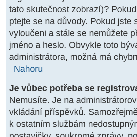
tato skutečnost zobrazí)? Pokud 
ptejte se na důvody. Pokud jste se
vyloučeni a stále se nemůžete při
jméno a heslo. Obvykle toto býv
administrátora, možná má chybn
Nahoru
Je vůbec potřeba se registrov
Nemusíte. Je na administrátorovi 
vkládání příspěvků. Samozřejmě,
k ostatním službám nedostupný
postavičky, soukromé zprávy, pos