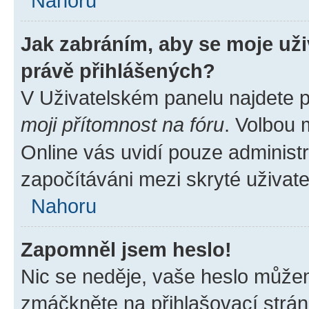
Nahoru
Jak zabráním, aby se moje už
právě přihlášených?
V Uživatelském panelu najdete 
moji přítomnost na fóru
. Volbou
Online vás uvidí pouze administr
započítáváni mezi skryté uživate
Nahoru
Zapomněl jsem heslo!
Nic se neděje, vaše heslo můžem
zmáčkněte na přihlašovací strán