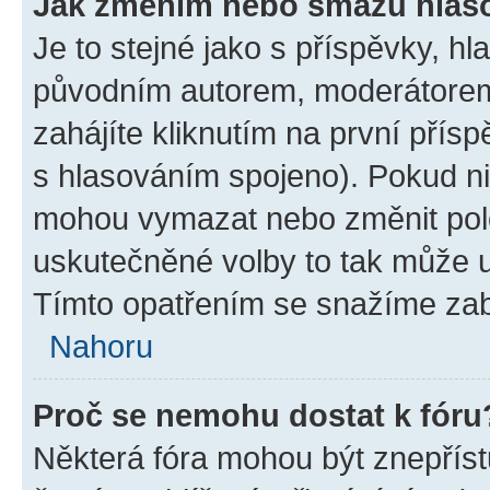
Jak změním nebo smažu hlas
Je to stejné jako s příspěvky, 
původním autorem, moderátorem
zahájíte kliknutím na první přísp
s hlasováním spojeno). Pokud ni
mohou vymazat nebo změnit polož
uskutečněné volby to tak může uč
Tímto opatřením se snažíme zabr
Nahoru
Proč se nemohu dostat k fóru
Některá fóra mohou být znepříst