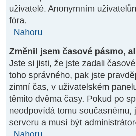
uživatelé. Anonymním uživatelů
fóra.
Nahoru
Změnil jsem časové pásmo, ale
Jste si jisti, že jste zadali časo
toho správného, pak jste pravdě
zimní čas, v uživatelském pane
těmito dvěma časy. Pokud po s
neodpovídá tomu současnému, j
serveru a musí být administráto
Nahoru