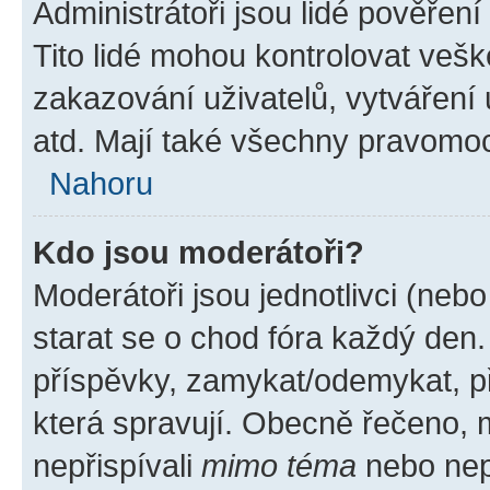
Administrátoři jsou lidé pověřen
Tito lidé mohou kontrolovat veš
zakazování uživatelů, vytváření
atd. Mají také všechny pravomo
Nahoru
Kdo jsou moderátoři?
Moderátoři jsou jednotlivci (nebo 
starat se o chod fóra každý den
příspěvky, zamykat/odemykat, p
která spravují. Obecně řečeno, m
nepřispívali
mimo téma
nebo nepř