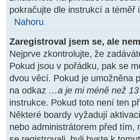
pokračujte dle instrukcí a téměř 
Nahoru
Zaregistroval jsem se, ale nem
Nejprve zkontrolujte, že zadávát
Pokud jsou v pořádku, pak se mo
dvou věcí. Pokud je umožněna pod
na odkaz
…a je mi méně než 13 
instrukce. Pokud toto není ten p
Některé boardy vyžadují aktivac
nebo administrátorem před tím, n
se registrovali, byli byste k tom