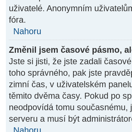
uživatelé. Anonymním uživatelů
fóra.
Nahoru
Změnil jsem časové pásmo, ale
Jste si jisti, že jste zadali časo
toho správného, pak jste pravdě
zimní čas, v uživatelském pane
těmito dvěma časy. Pokud po s
neodpovídá tomu současnému, j
serveru a musí být administráto
Nahoru