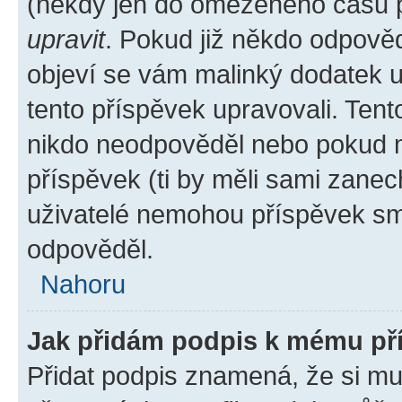
(někdy jen do omezeného času po
upravit
. Pokud již někdo odpověd
objeví se vám malinký dodatek u 
tento příspěvek upravovali. Ten
nikdo neodpověděl nebo pokud mo
příspěvek (ti by měli sami zanec
uživatelé nemohou příspěvek sma
odpověděl.
Nahoru
Jak přidám podpis k mému př
Přidat podpis znamená, že si mus