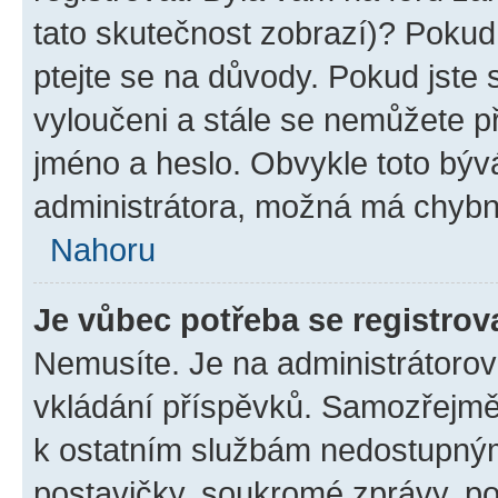
tato skutečnost zobrazí)? Pokud 
ptejte se na důvody. Pokud jste se
vyloučeni a stále se nemůžete při
jméno a heslo. Obvykle toto býv
administrátora, možná má chybn
Nahoru
Je vůbec potřeba se registrov
Nemusíte. Je na administrátorovi 
vkládání příspěvků. Samozřejmě,
k ostatním službám nedostupný
postavičky, soukromé zprávy, pos