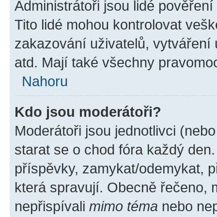
Administrátoři jsou lidé pověřen
Tito lidé mohou kontrolovat veš
zakazování uživatelů, vytváření
atd. Mají také všechny pravomo
Nahoru
Kdo jsou moderátoři?
Moderátoři jsou jednotlivci (nebo 
starat se o chod fóra každý den
příspěvky, zamykat/odemykat, p
která spravují. Obecně řečeno, m
nepřispívali
mimo téma
nebo nepř