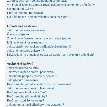
Zaregistroval jsem se, ale nemohu se přihlásit!
V minulosti jsem se zaregistroval, ovšem nyní se nemohu přihlásit?!
Co znamená COPPA?
Proč se nemohu registrovat?
Co dělá odkaz „Smazat všechny cookies z fóra“?
Uživatelská nastavení
Jak změním svoje nastavení?
Časy jsou špatně!
Změnil jsem časové pásmo, ale je to stále špatně!
Můj jazyk není na seznamu!
Jak zobrazím obrázek pod uživatelským jménem?
Jak změním svoje zařazení?
Když kliknu na e-mailový odkaz uživatele, jsem vyzván k přihlášení!
Vkládání příspěvků
Jak vložím téma do fóra?
Jak změním nebo smažu příspěvek?
Jak přidám podpis k mému příspěvku?
Jak vytvořím hlasování?
Proč nemohu přidat více možností pro hlasování?
Jak změním nebo smažu hlasování?
Proč se nemohu dostat k fóru?
Proč nemohu přidávat přílohy?
Proč jsem obdržel varování?
Jak mohu nahlásit příspěvek moderátorům?