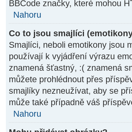
BBCode značky, které mohou HT
Nahoru
Co to jsou smajlíci (emotikon
Smajlíci, neboli emotikony jsou 
používají k vyjádření výrazu emo
znamená šťastný, :( znamená sm
můžete prohlédnout přes příspěv
smajlíky nezneužívat, aby se př
může také případně váš příspěv
Nahoru