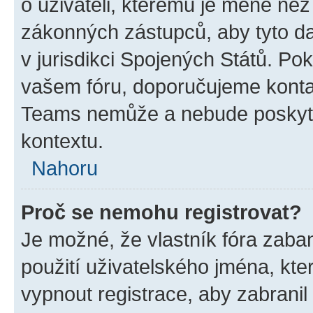
o uživateli, kterému je méně než
zákonných zástupců, aby tyto dat
v jurisdikci Spojených Států. Pokud 
vašem fóru, doporučujeme kont
Teams nemůže a nebude poskyto
kontextu.
Nahoru
Proč se nemohu registrovat?
Je možné, že vlastník fóra zaba
použití uživatelského jména, které
vypnout registrace, aby zabrani