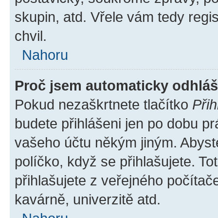
skupin, atd. Vřele vám tedy regi
chvil.
Nahoru
Proč jsem automaticky odhlá
Pokud nezaškrtnete tlačítko
Přih
budete přihlášeni jen po dobu pr
vašeho účtu někým jiným. Abyste 
políčko, když se přihlašujete. 
přihlašujete z veřejného počítač
kavárně, univerzitě atd.