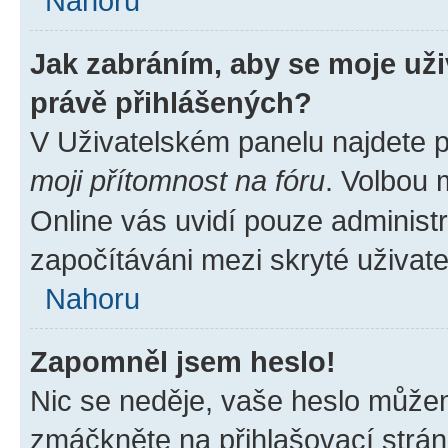
Nahoru
Jak zabráním, aby se moje už
právě přihlášených?
V Uživatelském panelu najdete 
moji přítomnost na fóru
. Volbou
Online vás uvidí pouze administr
započítáváni mezi skryté uživate
Nahoru
Zapomněl jsem heslo!
Nic se neděje, vaše heslo můžem
zmáčkněte na přihlašovací strán