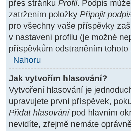
přes stránku
Profil
. Podpis může
zatržením položky
Připojit podpi
pro všechny vaše příspěvky zašk
v nastavení profilu (je možné n
příspěvkům odstraněním tohoto z
Nahoru
Jak vytvořím hlasování?
Vytvoření hlasování je jednoduc
upravujete první příspěvek, poku
Přidat hlasování
pod hlavním okn
nevidíte, zřejmě nemáte oprávněn