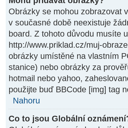
Mohu přidávat obrázky?
Obrázky se mohou zobrazovat ve
v současné době neexistuje žád
board. Z tohoto důvodu musíte u
http://www.priklad.cz/muj-obraz
obrázky umístěné na vlastním PC
stanice) nebo obrázky za prověř
hotmail nebo yahoo, zaheslovan
použijte buď BBCode [img] tag n
Nahoru
Co to jsou Globální oznámení