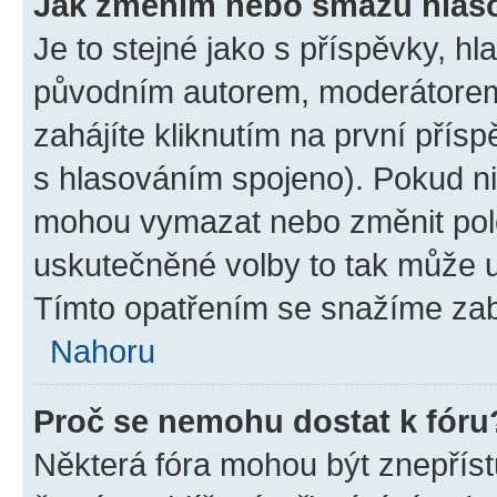
Jak změním nebo smažu hlas
Je to stejné jako s příspěvky, 
původním autorem, moderátorem
zahájíte kliknutím na první přísp
s hlasováním spojeno). Pokud ni
mohou vymazat nebo změnit polož
uskutečněné volby to tak může uč
Tímto opatřením se snažíme zabr
Nahoru
Proč se nemohu dostat k fóru
Některá fóra mohou být znepříst