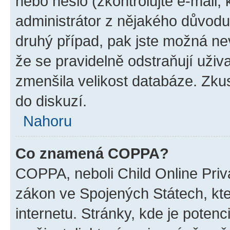
nebo heslo (zkontrolujte e-mail, k
administrátor z nějakého důvodu
druhý případ, pak jste možná nev
že se pravidelně odstraňují uživa
zmenšila velikost databáze. Zkus
do diskuzí.
Nahoru
Co znamená COPPA?
COPPA, neboli Child Online Priva
zákon ve Spojených Státech, kte
internetu. Stránky, kde je poten