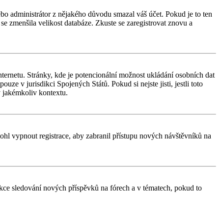
nebo administrátor z nějakého důvodu smazal váš účet. Pokud je to ten
y se zmenšila velikost databáze. Zkuste se zaregistrovat znovu a
ternetu. Stránky, kde je potencionální možnost ukládání osobních dat
uze v jurisdikci Spojených Států. Pokud si nejste jisti, jestli toto
 jakémkoliv kontextu.
 mohl vypnout registrace, aby zabranil přístupu nových návštěvníků na
unkce sledování nových příspěvků na fórech a v tématech, pokud to