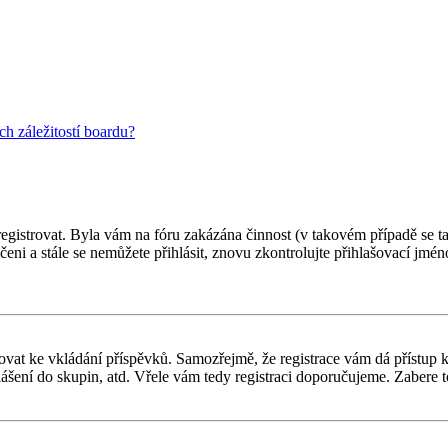
h záležitostí boardu?
 registrovat. Byla vám na fóru zakázána činnost (v takovém případě se t
oučeni a stále se nemůžete přihlásit, znovu zkontrolujte přihlašovací jm
gistrovat ke vkládání příspěvků. Samozřejmě, že registrace vám dá přís
ášení do skupin, atd. Vřele vám tedy registraci doporučujeme. Zabere to