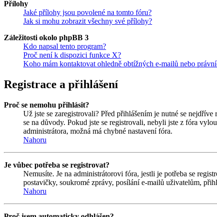
Přílohy
Jaké přílohy jsou povolené na tomto fóru?
Jak si mohu zobrazit všechny své přílohy?
Záležitosti okolo phpBB 3
Kdo napsal tento program?
Proč není k dispozici funkce X?
Koho mám kontaktovat ohledně obtížných e-mailů nebo právníc
Registrace a přihlášení
Proč se nemohu přihlásit?
Už jste se zaregistrovali? Před přihlášením je nutné se nejdříve
se na důvody. Pokud jste se registrovali, nebyli jste z fóra vyl
administrátora, možná má chybné nastavení fóra.
Nahoru
Je vůbec potřeba se registrovat?
Nemusíte. Je na administrátorovi fóra, jestli je potřeba se re
postavičky, soukromé zprávy, posílání e-mailů uživatelům, přihl
Nahoru
Proč jsem automaticky odhlášen?