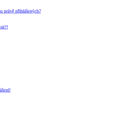
mu právě přihlášených?
sit?!
ášení!