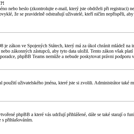
t?!
o nebo heslo (zkontrolujte e-mail, který jste obdrželi při registraci) 
vyklé, že se pravidelně odstraňují uživatelé, kteří ničím nepřispěli, ab
 je zákon ve Spojených Státech, který má za úkol chránit mládež na in
nebo zákonných zástupců, aby tyto data uložil. Tento zákon však platí po
ho poradce, phpBB Teams nemůže a nebude poskytovat právni podporu v
l použití uživatelského jména, které jste si zvolili. Administrátor také
ytvořené phpBB a které vás udržují přihlášené, dále se také starají o f
 s přihlašováním.