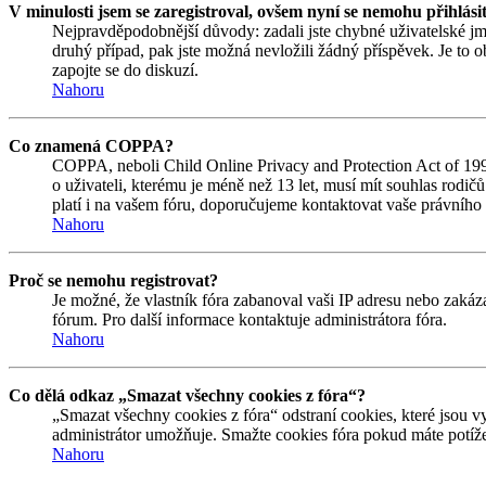
V minulosti jsem se zaregistroval, ovšem nyní se nemohu přihlási
Nejpravděpodobnější důvody: zadali jste chybné uživatelské jmén
druhý případ, pak jste možná nevložili žádný příspěvek. Je to ob
zapojte se do diskuzí.
Nahoru
Co znamená COPPA?
COPPA, neboli Child Online Privacy and Protection Act of 1998
o uživateli, kterému je méně než 13 let, musí mít souhlas rodičů 
platí i na vašem fóru, doporučujeme kontaktovat vaše právní
Nahoru
Proč se nemohu registrovat?
Je možné, že vlastník fóra zabanoval vaši IP adresu nebo zakáza
fórum. Pro další informace kontaktuje administrátora fóra.
Nahoru
Co dělá odkaz „Smazat všechny cookies z fóra“?
„Smazat všechny cookies z fóra“ odstraní cookies, které jsou v
administrátor umožňuje. Smažte cookies fóra pokud máte potíže
Nahoru