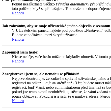
Pokud nezaškrtnete tlačítko
Přihlásit automaticky při příští náv
toto políčko, když se přihlašujete. Toto ovšem nedoporučujeme, 
Nahoru
Jak zabráním, aby se moje uživatelské jméno objevilo v seznamu
V Uživatelském panelu najdete pod položkou „Nastavení“ vol
Budete započítáváni mezi skryté uživatele.
Nahoru
Zapomněl jsem heslo!
Nic se neděje, vaše heslo můžeme kdykoliv obnovit. V tomto př
Nahoru
Zaregistroval jsem se, ale nemohu se přihlásit!
Nejprve zkontrolujte, že zadáváte správné uživatelské jméno a
registraci na odkaz
…a je mi méně než 13 let
, budete muset nás
registrací, buď Vámi, nebo administrátorem před tím, než se bud
pokud jste tento e-mail neobdrželi, ujistěte se, že vámi zadan
pouze obtěžovat. Pokud si jste jisti, že e-mailová adresa, kterou 
Nahoru