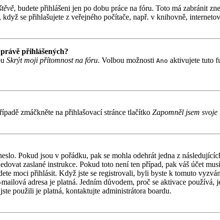
štěvě
, budete přihlášeni jen po dobu práce na fóru. Toto má zabránit zne
když se přihlašujete z veřejného počítače, např. v knihovně, internetov
 právě přihlášených?
bu
Skrýt moji přítomnost na fóru
. Volbou možnosti
aktivujete tuto 
Ano
ípadě zmáčkněte na přihlašovací stránce tlačítko
Zapomněl jsem svoje 
 heslo. Pokud jsou v pořádku, pak se mohla odehrát jedna z následujíc
ledovat zaslané instrukce. Pokud toto není ten případ, pak váš účet mu
ete moci přihlásit. Když jste se registrovali, byli byste k tomuto vyzv
á e-mailová adresa je platná. Jedním důvodem, proč se aktivace používá,
jste použili je platná, kontaktujte administrátora boardu.