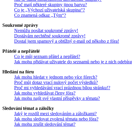
Proč mají některé skupiny jinou barvu?
Co je „Výchozí uživatelská skupina“?
Co znamená odkaz „Tým“?
Soukromé zprávy
Nemůžu posílat soukromé zprávy!
Dostávám nechtěné soukromé zprávy!
Dostal jsem spamový a obtížný e-mail od někoho z fóra!
Přátelé a nepřátelé
Co je můj seznam přátel a nepřátel?
Jak mohu přidávat uživatele do seznamů nebo je z nich odebíra
Hledání na fóru
Jak mohu hledat v jednom nebo více fórech?
Proč můj dotaz vrací nulový počet výsledků?
Proč mi vyhledávání vrací prázdnou bílou stránku!?
Jak mohu vyhledávat členy fóra?
Jak mohu najít své vlastní příspěvky a témata?
Sledování témat a záložky
Jaký je rozdíl mezi sledováním a záložkami?
Jak mohu sledovat zvolená témata nebo fóra?
Jak mohu zrušit sledování témat?