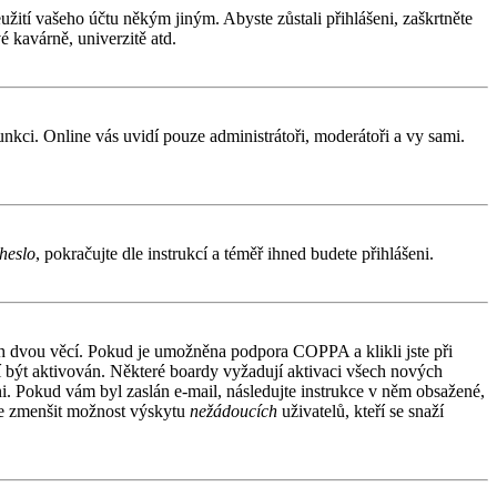
užití vašeho účtu někým jiným. Abyste zůstali přihlášeni, zaškrtněte
é kavárně, univerzitě atd.
funkci. Online vás uvidí pouze administrátoři, moderátoři a vy sami.
heslo
, pokračujte dle instrukcí a téměř ihned budete přihlášeni.
ích dvou věcí. Pokud je umožněna podpora COPPA a klikli jste při
sí být aktivován. Některé boardy vyžadují aktivaci všech nových
áni. Pokud vám byl zaslán e-mail, následujte instrukce v něm obsažené,
 je zmenšit možnost výskytu
nežádoucích
uživatelů, kteří se snaží