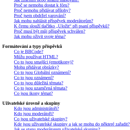
Proč se nemohu dostat k fóru?
Proč nemohu přidávat přílohy?
Proč jsem obdržel varování?
Jak mohu nahlásit příspěvek moderátorům?
K čemu slouží tlačítko „Uložit“ při psaní příspěvků?
Proč musí být můj příspěvek schválen?
Jak mohu oživit svoje téma?
Formátování a typy příspěvků
Co je BBCode?
Můžu používat HTML?
Co to jsou smajlíci (emotikony)?
Mohu přidávat obrázky?
Co to jsou Globální oznámení?
Co to jsou oznámení?
Co to jsou důležitá témata?
Co to jsou uzamčená témata?
Co jsou ikony témat?
Uživatelské úrovně a skupiny
Kdo jsou administrátoři?
Kdo jsou moderátoři?
Co jsou uživatelské skupiny?
Kde jsou uživatelské skupiny a jak se mohu do některé zařadit?
Jak se stanu moderátorem uživatelské skupiny?