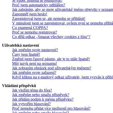
Je vůbec potřeba se registrovat?
Proč jsem automaticky odhlášen?
Jak zabráním, aby se moje uživatelské jméno objevilo v sezna
Zapomněl jsem heslo!
Zaregistroval jsem se, ale nemohu se přihlásit!
V minulosti jsem se zaregistroval, ovšem nyní se nemohu přihlá
Co znamená COPPA?
Proč se nemohu registrovat?
Co dělá odkaz „Smazat všechny cookies z fóra“?
Uživatelská nastavení
Jak změním svoje nastavení?
Časy jsou špatně!
Změnil jsem časové pásmo, ale je to stále špatně!
Můj jazyk není na seznamu!
Jak zobrazím obrázek pod uživatelským jménem?
Jak změním svoje zařazení?
Když kliknu na e-mailový odkaz uživatele, jsem vyzván k přihl
Vkládání příspěvků
Jak vložím téma do fóra?
Jak změním nebo smažu příspěvek?
Jak přidám podpis k mému příspěvku?
Jak vytvořím hlasování?
Proč nemohu přidat více možností pro hlasování?
Jak změním nebo smažu hlasování?