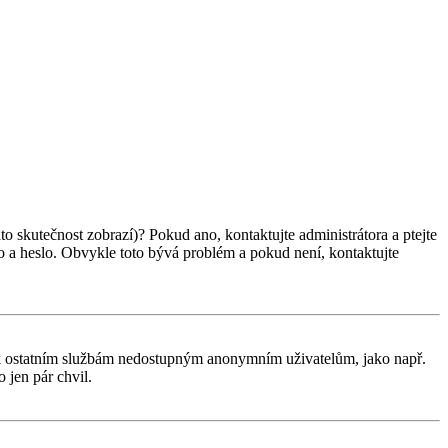
ato skutečnost zobrazí)? Pokud ano, kontaktujte administrátora a ptejte
éno a heslo. Obvykle toto bývá problém a pokud není, kontaktujte
tup k ostatním službám nedostupným anonymním uživatelům, jako např.
 jen pár chvil.