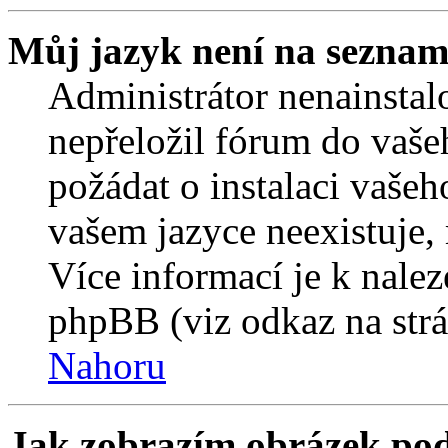
Můj jazyk není na seznam
Administrátor nenainstalo
nepřeložil fórum do vaše
požádat o instalaci vašeh
vašem jazyce neexistuje,
Více informací je k nale
phpBB (viz odkaz na strá
Nahoru
Jak zobrazím obrázek po