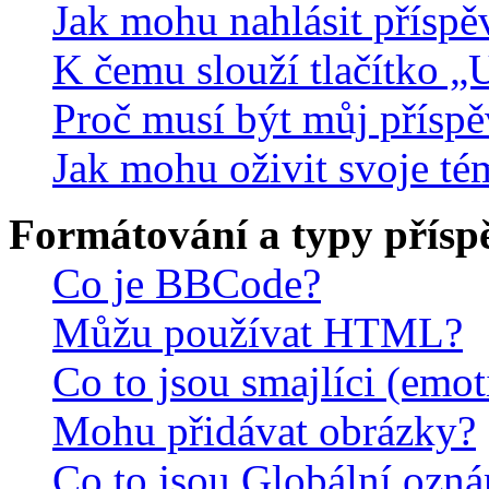
Jak mohu nahlásit přísp
K čemu slouží tlačítko „U
Proč musí být můj přísp
Jak mohu oživit svoje té
Formátování a typy přísp
Co je BBCode?
Můžu používat HTML?
Co to jsou smajlíci (emo
Mohu přidávat obrázky?
Co to jsou Globální ozn