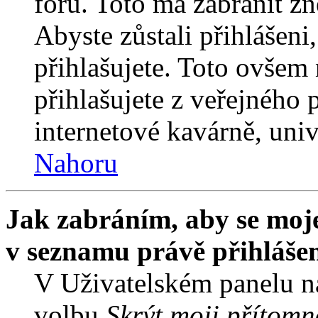
fóru. Toto má zabránit z
Abyste zůstali přihlášeni,
přihlašujete. Toto ovšem
přihlašujete z veřejného 
internetové kavárně, univ
Nahoru
Jak zabráním, aby se moje
v seznamu právě přihláše
V Uživatelském panelu n
volbu
Skrýt moji přítomn