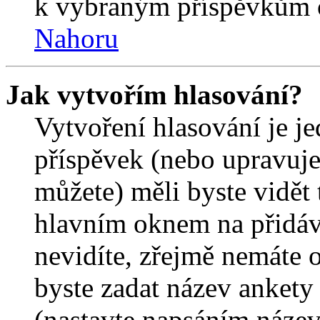
k vybraným příspěvkům o
Nahoru
Jak vytvořím hlasování?
Vytvoření hlasování je j
příspěvek (nebo upravuje
můžete) měli byste vidět 
hlavním oknem na přidáv
nevidíte, zřejmě nemáte 
byste zadat název ankety
(nastavte napsáním název