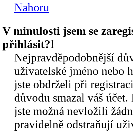
Nahoru
V minulosti jsem se zareg
přihlásit?!
Nejpravděpodobnější dův
uživatelské jméno nebo he
jste obdrželi při registra
důvodu smazal váš účet. 
jste možná nevložili žádn
pravidelně odstraňují uživ