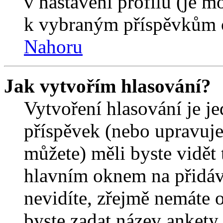
v nastavení profilu (je 
k vybraným příspěvkům o
Nahoru
Jak vytvořím hlasování?
Vytvoření hlasování je j
příspěvek (nebo upravuje
můžete) měli byste vidět 
hlavním oknem na přidáv
nevidíte, zřejmě nemáte 
byste zadat název ankety