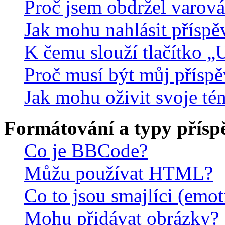
Proč jsem obdržel varová
Jak mohu nahlásit přísp
K čemu slouží tlačítko „U
Proč musí být můj přísp
Jak mohu oživit svoje té
Formátování a typy přísp
Co je BBCode?
Můžu používat HTML?
Co to jsou smajlíci (emo
Mohu přidávat obrázky?