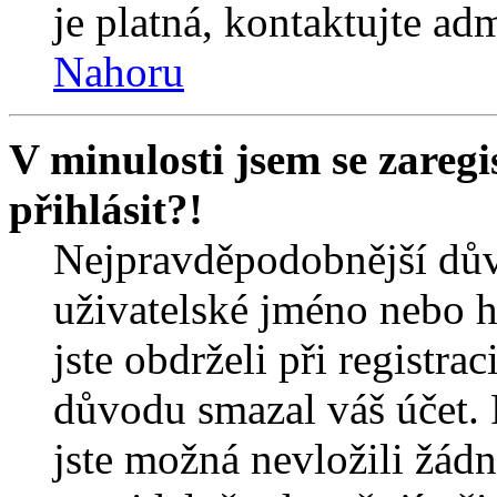
je platná, kontaktujte ad
Nahoru
V minulosti jsem se zareg
přihlásit?!
Nejpravděpodobnější dův
uživatelské jméno nebo he
jste obdrželi při registra
důvodu smazal váš účet. 
jste možná nevložili žádn