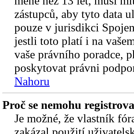
méně než 13 let, musí mí
zástupců, aby tyto data u
pouze v jurisdikci Spojený
jestli toto platí i na va
vaše právního poradce,
poskytovat právni podpo
Nahoru
Proč se nemohu registrova
Je možné, že vlastník fór
zakázal použití uživatelsk