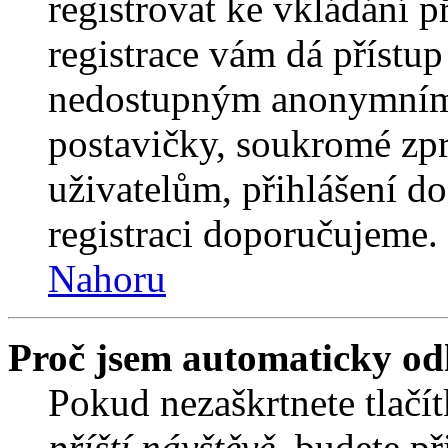
registrovat ke vkládání 
registrace vám dá přístu
nedostupným anonymním 
postavičky, soukromé zpr
uživatelům, přihlášení do
registraci doporučujeme. 
Nahoru
Proč jsem automaticky od
Pokud nezaškrtnete tlačí
příští návštěvě
, budete př