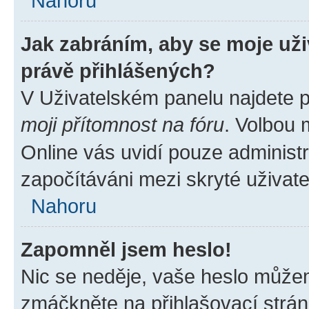
Nahoru
Jak zabráním, aby se moje už
právě přihlášených?
V Uživatelském panelu najdete 
moji přítomnost na fóru
. Volbou
Online vás uvidí pouze administr
započítáváni mezi skryté uživate
Nahoru
Zapomněl jsem heslo!
Nic se neděje, vaše heslo můžem
zmáčkněte na přihlašovací strán