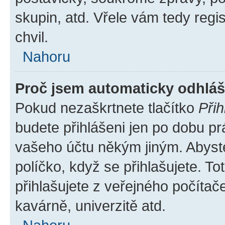
skupin, atd. Vřele vám tedy regi
chvil.
Nahoru
Proč jsem automaticky odhlá
Pokud nezaškrtnete tlačítko
Přih
budete přihlášeni jen po dobu pr
vašeho účtu někým jiným. Abyste 
políčko, když se přihlašujete. 
přihlašujete z veřejného počítač
kavárně, univerzitě atd.