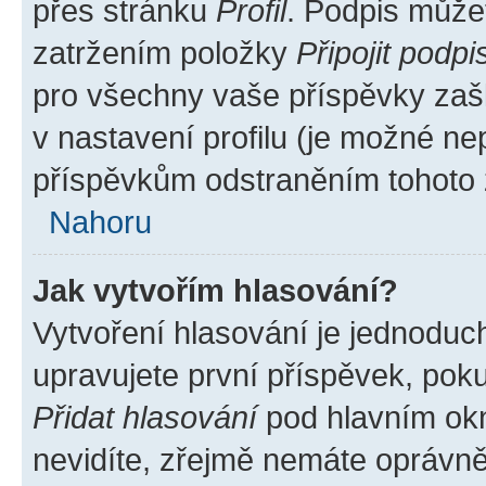
přes stránku
Profil
. Podpis může
zatržením položky
Připojit podpi
pro všechny vaše příspěvky zašk
v nastavení profilu (je možné n
příspěvkům odstraněním tohoto z
Nahoru
Jak vytvořím hlasování?
Vytvoření hlasování je jednoduc
upravujete první příspěvek, poku
Přidat hlasování
pod hlavním okn
nevidíte, zřejmě nemáte oprávněn