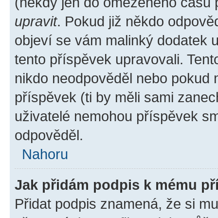
(někdy jen do omezeného času po
upravit
. Pokud již někdo odpověd
objeví se vám malinký dodatek u 
tento příspěvek upravovali. Ten
nikdo neodpověděl nebo pokud mo
příspěvek (ti by měli sami zanec
uživatelé nemohou příspěvek sma
odpověděl.
Nahoru
Jak přidám podpis k mému př
Přidat podpis znamená, že si mus