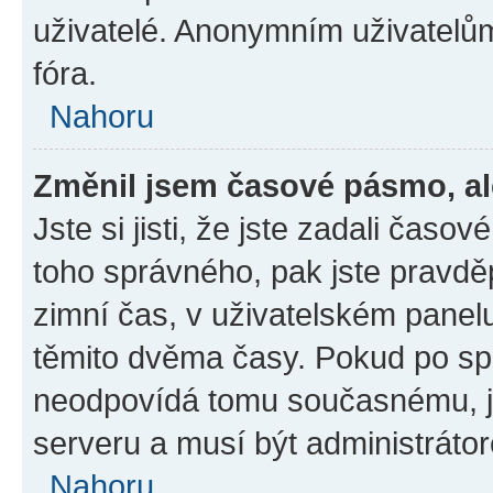
uživatelé. Anonymním uživatelů
fóra.
Nahoru
Změnil jsem časové pásmo, ale
Jste si jisti, že jste zadali časo
toho správného, pak jste pravdě
zimní čas, v uživatelském pane
těmito dvěma časy. Pokud po s
neodpovídá tomu současnému, j
serveru a musí být administráto
Nahoru