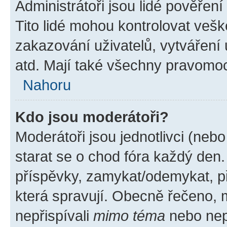
Administrátoři jsou lidé pověřen
Tito lidé mohou kontrolovat veš
zakazování uživatelů, vytváření
atd. Mají také všechny pravomo
Nahoru
Kdo jsou moderátoři?
Moderátoři jsou jednotlivci (nebo 
starat se o chod fóra každý den
příspěvky, zamykat/odemykat, p
která spravují. Obecně řečeno, m
nepřispívali
mimo téma
nebo nepř