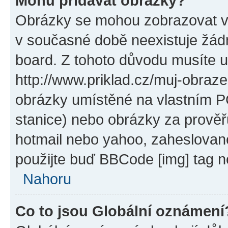
Mohu přidávat obrázky?
Obrázky se mohou zobrazovat ve
v současné době neexistuje žád
board. Z tohoto důvodu musíte u
http://www.priklad.cz/muj-obraz
obrázky umístěné na vlastním PC
stanice) nebo obrázky za prověř
hotmail nebo yahoo, zaheslovan
použijte buď BBCode [img] tag n
Nahoru
Co to jsou Globální oznámení