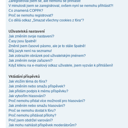
Zaregistroval jsem se, ale nemohu se přihlásit!
V minulosti jsem se zaregistroval, ovšem nyní se nemohu přihlásit?!
Co znamená COPPA?
Proč se nemohu registrovat?
Co dělá odkaz „Smazat všechny cookies z fóra“?
Uživatelská nastavení
Jak změním svoje nastavení?
Časy jsou špatně!
Změnil jsem časové pásmo, ale je to stále špatně!
Můj jazyk není na seznamu!
Jak zobrazím obrázek pod uživatelským jménem?
Jak změním svoje zařazení?
Když kliknu na e-mailový odkaz uživatele, jsem vyzván k přihlášení!
Vkládání příspěvků
Jak vložím téma do fóra?
Jak změním nebo smažu příspěvek?
Jak přidám podpis k mému příspěvku?
Jak vytvořím hlasování?
Proč nemohu přidat více možností pro hlasování?
Jak změním nebo smažu hlasování?
Proč se nemohu dostat k fóru?
Proč nemohu přidávat přílohy?
Proč jsem obdržel varování?
Jak mohu nahlásit příspěvek moderátorům?