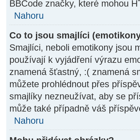
BBCode značky, které mohou HT
Nahoru
Co to jsou smajlíci (emotikon
Smajlíci, neboli emotikony jsou 
používají k vyjádření výrazu emo
znamená šťastný, :( znamená sm
můžete prohlédnout přes příspěv
smajlíky nezneužívat, aby se př
může také případně váš příspěv
Nahoru