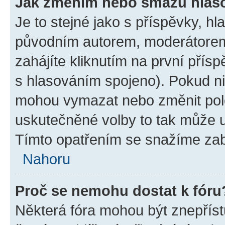
Jak změním nebo smažu hlas
Je to stejné jako s příspěvky, 
původním autorem, moderátorem
zahájíte kliknutím na první přísp
s hlasováním spojeno). Pokud ni
mohou vymazat nebo změnit polož
uskutečněné volby to tak může uč
Tímto opatřením se snažíme zabr
Nahoru
Proč se nemohu dostat k fóru
Některá fóra mohou být znepříst