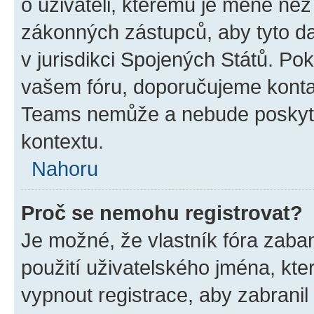
o uživateli, kterému je méně než
zákonných zástupců, aby tyto dat
v jurisdikci Spojených Států. Pokud 
vašem fóru, doporučujeme kont
Teams nemůže a nebude poskyto
kontextu.
Nahoru
Proč se nemohu registrovat?
Je možné, že vlastník fóra zaba
použití uživatelského jména, které
vypnout registrace, aby zabrani