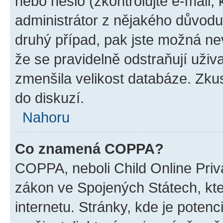
nebo heslo (zkontrolujte e-mail, k
administrátor z nějakého důvodu
druhý případ, pak jste možná nev
že se pravidelně odstraňují uživa
zmenšila velikost databáze. Zkus
do diskuzí.
Nahoru
Co znamená COPPA?
COPPA, neboli Child Online Priva
zákon ve Spojených Státech, kte
internetu. Stránky, kde je poten