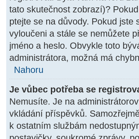
tato skutečnost zobrazí)? Pokud 
ptejte se na důvody. Pokud jste se
vyloučeni a stále se nemůžete při
jméno a heslo. Obvykle toto býv
administrátora, možná má chybn
Nahoru
Je vůbec potřeba se registrov
Nemusíte. Je na administrátorovi 
vkládání příspěvků. Samozřejmě,
k ostatním službám nedostupný
postavičky, soukromé zprávy, pos