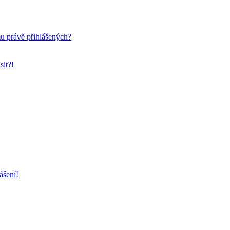
mu právě přihlášených?
sit?!
ášení!