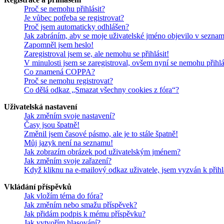
Proč se nemohu přihlásit?
Je vůbec potřeba se registrovat?
Proč jsem automaticky odhlášen?
Jak zabráním, aby se moje uživatelské jméno objevilo v sezna
Zapomněl jsem heslo!
Zaregistroval jsem se, ale nemohu se přihlásit!
V minulosti jsem se zaregistroval, ovšem nyní se nemohu přihlá
Co znamená COPPA?
Proč se nemohu registrovat?
Co dělá odkaz „Smazat všechny cookies z fóra“?
Uživatelská nastavení
Jak změním svoje nastavení?
Časy jsou špatně!
Změnil jsem časové pásmo, ale je to stále špatně!
Můj jazyk není na seznamu!
Jak zobrazím obrázek pod uživatelským jménem?
Jak změním svoje zařazení?
Když kliknu na e-mailový odkaz uživatele, jsem vyzván k přihl
Vkládání příspěvků
Jak vložím téma do fóra?
Jak změním nebo smažu příspěvek?
Jak přidám podpis k mému příspěvku?
Jak vytvořím hlasování?