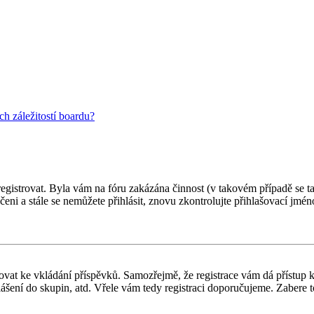
h záležitostí boardu?
 registrovat. Byla vám na fóru zakázána činnost (v takovém případě se t
oučeni a stále se nemůžete přihlásit, znovu zkontrolujte přihlašovací jm
gistrovat ke vkládání příspěvků. Samozřejmě, že registrace vám dá přís
ášení do skupin, atd. Vřele vám tedy registraci doporučujeme. Zabere to