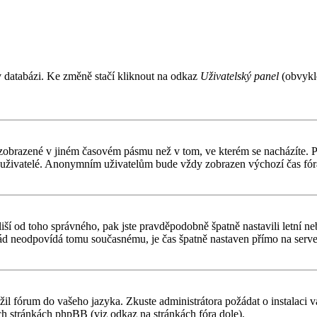
v databázi. Ke změně stačí kliknout na odkaz
Uživatelský panel
(obvykle
 zobrazené v jiném časovém pásmu než v tom, ve kterém se nacházíte. Po
í uživatelé. Anonymním uživatelům bude vždy zobrazen výchozí čas fór
čas liší od toho správného, pak jste pravděpodobně špatně nastavili letn
d neodpovídá tomu současnému, je čas špatně nastaven přímo na serve
ožil fórum do vašeho jazyka. Zkuste administrátora požádat o instalaci
ch stránkách phpBB (viz odkaz na stránkách fóra dole).