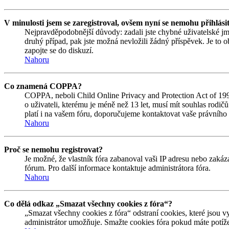
V minulosti jsem se zaregistroval, ovšem nyní se nemohu přihlási
Nejpravděpodobnější důvody: zadali jste chybné uživatelské jmén
druhý případ, pak jste možná nevložili žádný příspěvek. Je to ob
zapojte se do diskuzí.
Nahoru
Co znamená COPPA?
COPPA, neboli Child Online Privacy and Protection Act of 1998
o uživateli, kterému je méně než 13 let, musí mít souhlas rodičů 
platí i na vašem fóru, doporučujeme kontaktovat vaše právní
Nahoru
Proč se nemohu registrovat?
Je možné, že vlastník fóra zabanoval vaši IP adresu nebo zakáza
fórum. Pro další informace kontaktuje administrátora fóra.
Nahoru
Co dělá odkaz „Smazat všechny cookies z fóra“?
„Smazat všechny cookies z fóra“ odstraní cookies, které jsou v
administrátor umožňuje. Smažte cookies fóra pokud máte potíže