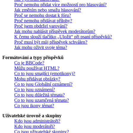
Proč nemohu přidat více možností pro hlasování?
Jak změním nebo smažu hlasování?
Proč se nemohu dostat k fóru?
Proč nemohu přidávat přílohy?
Proč jsem obdržel varování?
Jak mohu nahlásit příspěvek moderátorům?
K čemu slouží tlačítko „Uložit“ při psaní příspěvků?
Proč musí být můj příspěvek schválen?
Jak mohu oživit svoje téma?
Formátování a typy příspěvků
Co je BBCode?
Můžu používat HTML?
Co to jsou smajlíci (emotikony)?
Mohu přidávat obrázky?
Co to jsou Globální oznámení?
Co to jsou oznámení?
Co to jsou důležitá témata?
Co to jsou uzamčená témata?
Co jsou ikony témat?
Uživatelské úrovně a skupiny
Kdo jsou administrátoři?
Kdo jsou moderátoři?
Co jsou uživatelské skupiny?