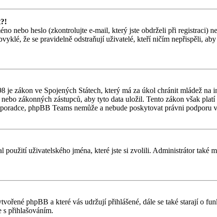
t?!
o nebo heslo (zkontrolujte e-mail, který jste obdrželi při registraci) 
vyklé, že se pravidelně odstraňují uživatelé, kteří ničím nepřispěli, ab
 je zákon ve Spojených Státech, který má za úkol chránit mládež na in
nebo zákonných zástupců, aby tyto data uložil. Tento zákon však platí po
ho poradce, phpBB Teams nemůže a nebude poskytovat právni podporu v
l použití uživatelského jména, které jste si zvolili. Administrátor také
ytvořené phpBB a které vás udržují přihlášené, dále se také starají o f
 s přihlašováním.