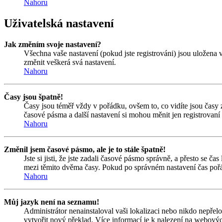
Nahoru
Uživatelská nastavení
Jak změním svoje nastavení?
Všechna vaše nastavení (pokud jste registrováni) jsou uložena 
změnit veškerá svá nastavení.
Nahoru
Časy jsou špatně!
Časy jsou téměř vždy v pořádku, ovšem to, co vidíte jsou časy
časové pásma a další nastavení si mohou měnit jen registrovan
Nahoru
Změnil jsem časové pásmo, ale je to stále špatně!
Jste si jisti, že jste zadali časové pásmo správně, a přesto se 
mezi těmito dvěma časy. Pokud po správném nastavení čas pořá
Nahoru
Můj jazyk není na seznamu!
Administrátor nenainstaloval vaši lokalizaci nebo nikdo nepřel
vytvořit nový překlad. Více informací je k nalezení na webový