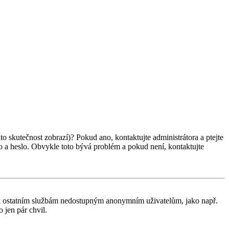
ato skutečnost zobrazí)? Pokud ano, kontaktujte administrátora a ptejte
éno a heslo. Obvykle toto bývá problém a pokud není, kontaktujte
tup k ostatním službám nedostupným anonymním uživatelům, jako např.
 jen pár chvil.