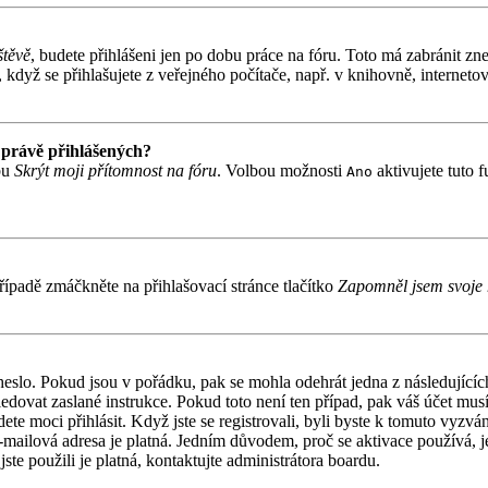
štěvě
, budete přihlášeni jen po dobu práce na fóru. Toto má zabránit zne
když se přihlašujete z veřejného počítače, např. v knihovně, internetov
 právě přihlášených?
bu
Skrýt moji přítomnost na fóru
. Volbou možnosti
aktivujete tuto 
Ano
ípadě zmáčkněte na přihlašovací stránce tlačítko
Zapomněl jsem svoje 
 heslo. Pokud jsou v pořádku, pak se mohla odehrát jedna z následujíc
ledovat zaslané instrukce. Pokud toto není ten případ, pak váš účet mu
ete moci přihlásit. Když jste se registrovali, byli byste k tomuto vyzv
á e-mailová adresa je platná. Jedním důvodem, proč se aktivace používá,
jste použili je platná, kontaktujte administrátora boardu.