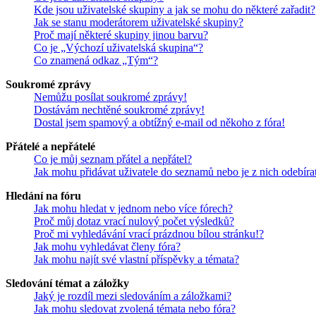
Kde jsou uživatelské skupiny a jak se mohu do některé zařadit?
Jak se stanu moderátorem uživatelské skupiny?
Proč mají některé skupiny jinou barvu?
Co je „Výchozí uživatelská skupina“?
Co znamená odkaz „Tým“?
Soukromé zprávy
Nemůžu posílat soukromé zprávy!
Dostávám nechtěné soukromé zprávy!
Dostal jsem spamový a obtížný e-mail od někoho z fóra!
Přátelé a nepřátelé
Co je můj seznam přátel a nepřátel?
Jak mohu přidávat uživatele do seznamů nebo je z nich odebíra
Hledání na fóru
Jak mohu hledat v jednom nebo více fórech?
Proč můj dotaz vrací nulový počet výsledků?
Proč mi vyhledávání vrací prázdnou bílou stránku!?
Jak mohu vyhledávat členy fóra?
Jak mohu najít své vlastní příspěvky a témata?
Sledování témat a záložky
Jaký je rozdíl mezi sledováním a záložkami?
Jak mohu sledovat zvolená témata nebo fóra?