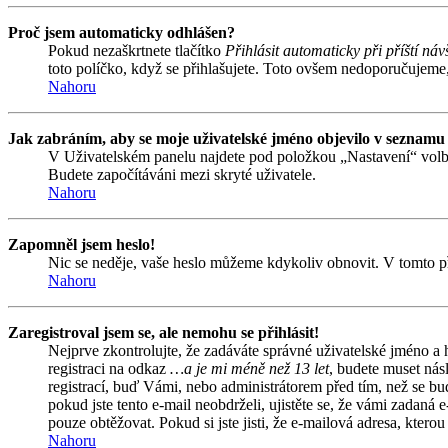
Proč jsem automaticky odhlášen?
Pokud nezaškrtnete tlačítko
Přihlásit automaticky při příští náv
toto políčko, když se přihlašujete. Toto ovšem nedoporučujeme, 
Nahoru
Jak zabráním, aby se moje uživatelské jméno objevilo v seznamu
V Uživatelském panelu najdete pod položkou „Nastavení“ vol
Budete započítáváni mezi skryté uživatele.
Nahoru
Zapomněl jsem heslo!
Nic se neděje, vaše heslo můžeme kdykoliv obnovit. V tomto př
Nahoru
Zaregistroval jsem se, ale nemohu se přihlásit!
Nejprve zkontrolujte, že zadáváte správné uživatelské jméno a
registraci na odkaz
…a je mi méně než 13 let
, budete muset nás
registrací, buď Vámi, nebo administrátorem před tím, než se bud
pokud jste tento e-mail neobdrželi, ujistěte se, že vámi zadan
pouze obtěžovat. Pokud si jste jisti, že e-mailová adresa, kterou 
Nahoru