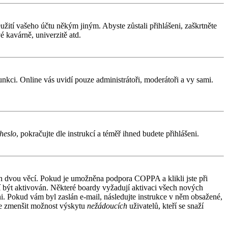
užití vašeho účtu někým jiným. Abyste zůstali přihlášeni, zaškrtněte
é kavárně, univerzitě atd.
funkci. Online vás uvidí pouze administrátoři, moderátoři a vy sami.
heslo
, pokračujte dle instrukcí a téměř ihned budete přihlášeni.
ích dvou věcí. Pokud je umožněna podpora COPPA a klikli jste při
sí být aktivován. Některé boardy vyžadují aktivaci všech nových
áni. Pokud vám byl zaslán e-mail, následujte instrukce v něm obsažené,
 je zmenšit možnost výskytu
nežádoucích
uživatelů, kteří se snaží