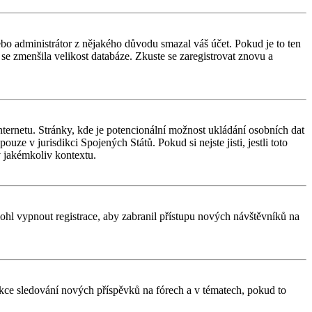
nebo administrátor z nějakého důvodu smazal váš účet. Pokud je to ten
y se zmenšila velikost databáze. Zkuste se zaregistrovat znovu a
ternetu. Stránky, kde je potencionální možnost ukládání osobních dat
uze v jurisdikci Spojených Států. Pokud si nejste jisti, jestli toto
 jakémkoliv kontextu.
 mohl vypnout registrace, aby zabranil přístupu nových návštěvníků na
unkce sledování nových příspěvků na fórech a v tématech, pokud to