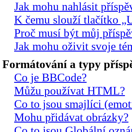
Jak mohu nahlásit přísp
K čemu slouží tlačítko „U
Proč musí být můj přísp
Jak mohu oživit svoje té
Formátování a typy přísp
Co je BBCode?
Můžu používat HTML?
Co to jsou smajlíci (emo
Mohu přidávat obrázky?
Co to jsou Globální ozn