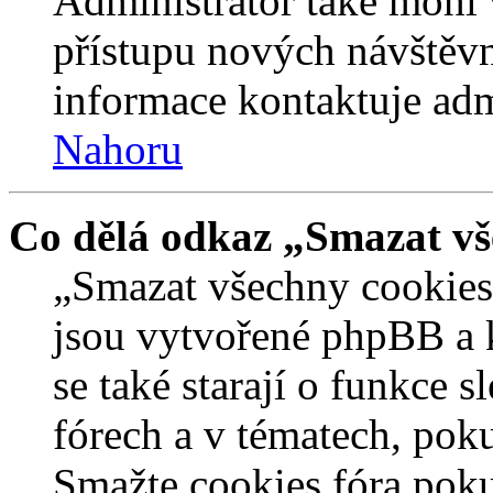
Administrátor také mohl 
přístupu nových návštěvn
informace kontaktuje admi
Nahoru
Co dělá odkaz „Smazat vš
„Smazat všechny cookies 
jsou vytvořené phpBB a kt
se také starají o funkce 
fórech a v tématech, pok
Smažte cookies fóra poku