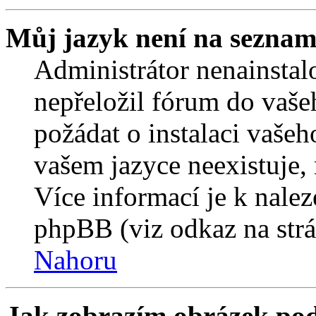
Můj jazyk není na seznam
Administrátor nenainstalo
nepřeložil fórum do vaše
požádat o instalaci vašeh
vašem jazyce neexistuje,
Více informací je k nale
phpBB (viz odkaz na strá
Nahoru
Jak zobrazím obrázek po