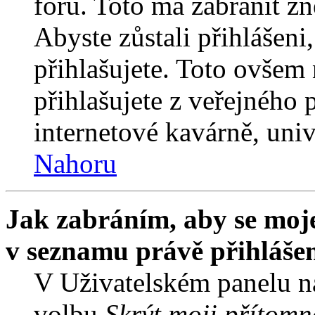
fóru. Toto má zabránit z
Abyste zůstali přihlášeni,
přihlašujete. Toto ovšem
přihlašujete z veřejného 
internetové kavárně, univ
Nahoru
Jak zabráním, aby se moje
v seznamu právě přihláše
V Uživatelském panelu n
volbu
Skrýt moji přítomn