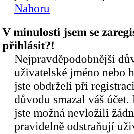
Nahoru
V minulosti jsem se zareg
přihlásit?!
Nejpravděpodobnější dův
uživatelské jméno nebo he
jste obdrželi při registra
důvodu smazal váš účet. 
jste možná nevložili žádn
pravidelně odstraňují uživ