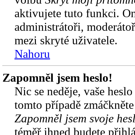
aktivujete tuto funkci. O
administrátoři, moderátoř
mezi skryté uživatele.
Nahoru
Zapomněl jsem heslo!
Nic se neděje, vaše hesl
tomto případě zmáčkněte n
Zapomněl jsem svoje hes
téměř ihned budete přihlá