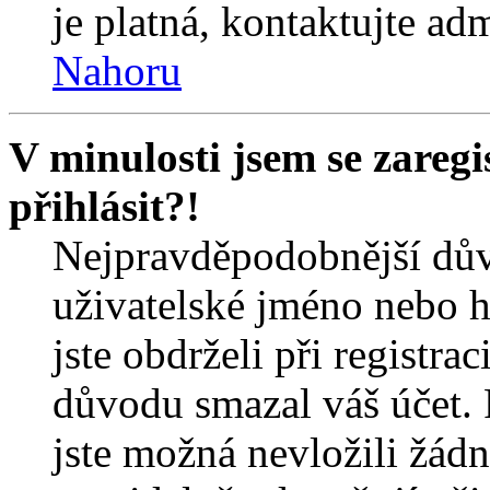
je platná, kontaktujte ad
Nahoru
V minulosti jsem se zareg
přihlásit?!
Nejpravděpodobnější dův
uživatelské jméno nebo he
jste obdrželi při registra
důvodu smazal váš účet. 
jste možná nevložili žádn