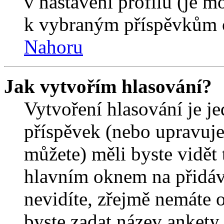
v nastavení profilu (je 
k vybraným příspěvkům o
Nahoru
Jak vytvořím hlasování?
Vytvoření hlasování je j
příspěvek (nebo upravuje
můžete) měli byste vidět 
hlavním oknem na přidáv
nevidíte, zřejmě nemáte 
byste zadat název ankety