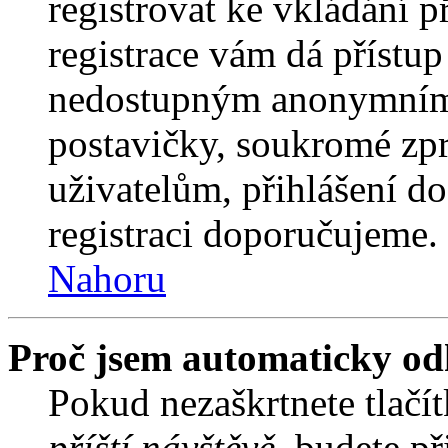
registrovat ke vkládání 
registrace vám dá přístu
nedostupným anonymním 
postavičky, soukromé zpr
uživatelům, přihlášení do
registraci doporučujeme. 
Nahoru
Proč jsem automaticky od
Pokud nezaškrtnete tlačí
příští návštěvě
, budete př