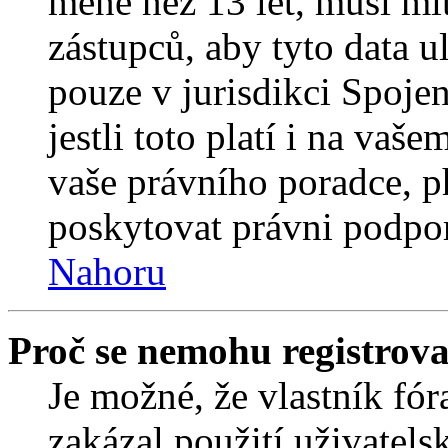
méně než 13 let, musí mí
zástupců, aby tyto data u
pouze v jurisdikci Spojený
jestli toto platí i na va
vaše právního poradce,
poskytovat právni podpo
Nahoru
Proč se nemohu registrova
Je možné, že vlastník fór
zakázal použití uživatelsk