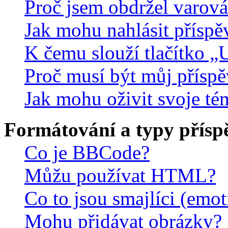
Proč jsem obdržel varová
Jak mohu nahlásit přísp
K čemu slouží tlačítko „U
Proč musí být můj přísp
Jak mohu oživit svoje té
Formátování a typy přísp
Co je BBCode?
Můžu používat HTML?
Co to jsou smajlíci (emo
Mohu přidávat obrázky?