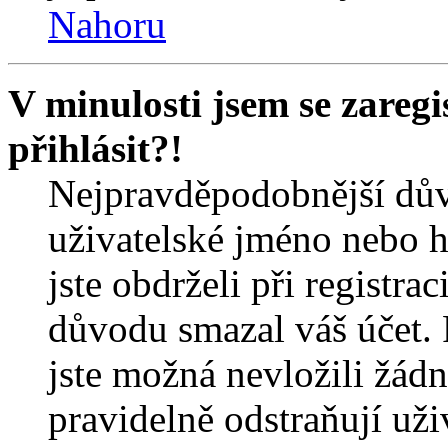
Nahoru
V minulosti jsem se zareg
přihlásit?!
Nejpravděpodobnější dův
uživatelské jméno nebo he
jste obdrželi při registra
důvodu smazal váš účet. 
jste možná nevložili žádn
pravidelně odstraňují uživ