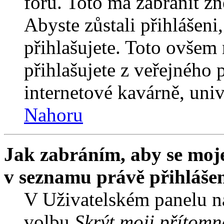
fóru. Toto má zabránit z
Abyste zůstali přihlášeni,
přihlašujete. Toto ovšem
přihlašujete z veřejného 
internetové kavárně, univ
Nahoru
Jak zabráním, aby se moje
v seznamu právě přihláše
V Uživatelském panelu n
volbu
Skrýt moji přítomn