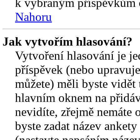
k vybraným příspěvkům o
Nahoru
Jak vytvořím hlasování?
Vytvoření hlasování je j
příspěvek (nebo upravuje
můžete) měli byste vidět 
hlavním oknem na přidáv
nevidíte, zřejmě nemáte 
byste zadat název ankety
(nastavte napsáním název