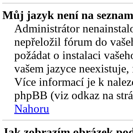
Můj jazyk není na seznam
Administrátor nenainstalo
nepřeložil fórum do vaše
požádat o instalaci vašeh
vašem jazyce neexistuje,
Více informací je k nale
phpBB (viz odkaz na strá
Nahoru
Jak zobrazím obrázek po