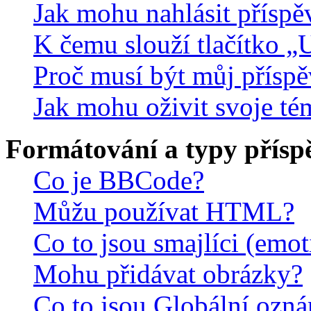
Jak mohu nahlásit přísp
K čemu slouží tlačítko „U
Proč musí být můj přísp
Jak mohu oživit svoje té
Formátování a typy přísp
Co je BBCode?
Můžu používat HTML?
Co to jsou smajlíci (emo
Mohu přidávat obrázky?
Co to jsou Globální ozn