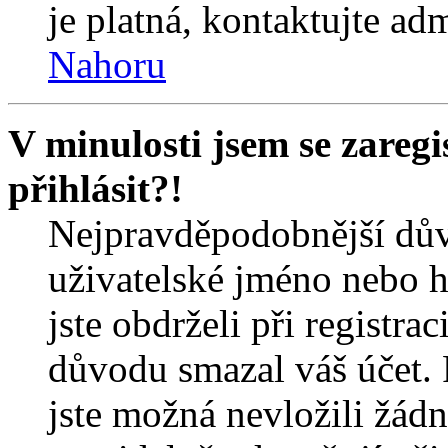
je platná, kontaktujte ad
Nahoru
V minulosti jsem se zareg
přihlásit?!
Nejpravděpodobnější dův
uživatelské jméno nebo he
jste obdrželi při registra
důvodu smazal váš účet. 
jste možná nevložili žádn