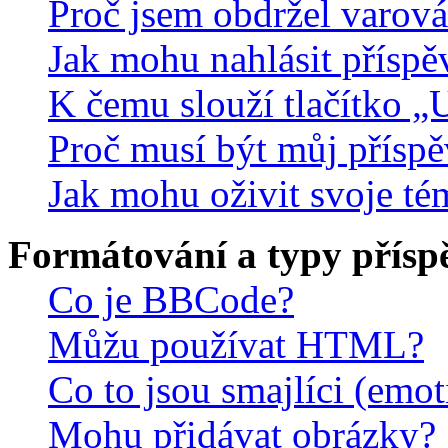
Proč jsem obdržel varová
Jak mohu nahlásit přísp
K čemu slouží tlačítko „U
Proč musí být můj přísp
Jak mohu oživit svoje té
Formátování a typy přísp
Co je BBCode?
Můžu používat HTML?
Co to jsou smajlíci (emo
Mohu přidávat obrázky?