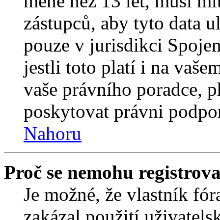
méně než 13 let, musí mí
zástupců, aby tyto data u
pouze v jurisdikci Spojený
jestli toto platí i na va
vaše právního poradce,
poskytovat právni podpo
Nahoru
Proč se nemohu registrova
Je možné, že vlastník fór
zakázal použití uživatelsk