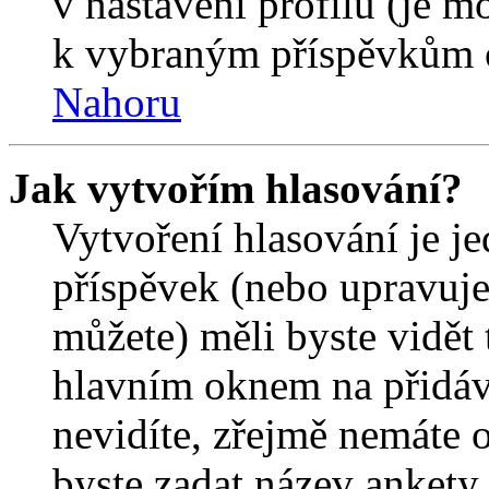
v nastavení profilu (je 
k vybraným příspěvkům o
Nahoru
Jak vytvořím hlasování?
Vytvoření hlasování je j
příspěvek (nebo upravuje
můžete) měli byste vidět 
hlavním oknem na přidáv
nevidíte, zřejmě nemáte 
byste zadat název ankety