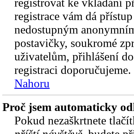
registrovat ke vkládání 
registrace vám dá přístu
nedostupným anonymním 
postavičky, soukromé zpr
uživatelům, přihlášení do
registraci doporučujeme. 
Nahoru
Proč jsem automaticky od
Pokud nezaškrtnete tlačí
příští návštěvě
, budete př