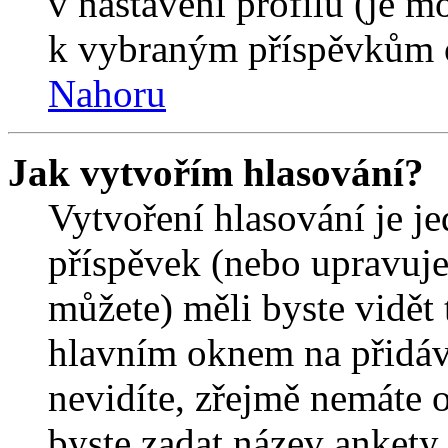
v nastavení profilu (je 
k vybraným příspěvkům o
Nahoru
Jak vytvořím hlasování?
Vytvoření hlasování je j
příspěvek (nebo upravuje
můžete) měli byste vidět 
hlavním oknem na přidáv
nevidíte, zřejmě nemáte 
byste zadat název ankety