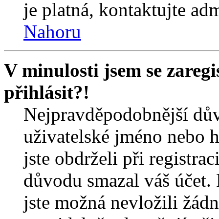
je platná, kontaktujte ad
Nahoru
V minulosti jsem se zareg
přihlásit?!
Nejpravděpodobnější dův
uživatelské jméno nebo he
jste obdrželi při registra
důvodu smazal váš účet. 
jste možná nevložili žádn