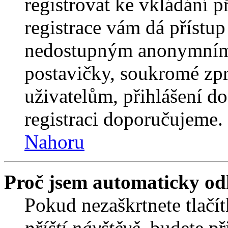
registrovat ke vkládání 
registrace vám dá přístu
nedostupným anonymním 
postavičky, soukromé zpr
uživatelům, přihlášení do
registraci doporučujeme. 
Nahoru
Proč jsem automaticky od
Pokud nezaškrtnete tlačí
příští návštěvě
, budete př