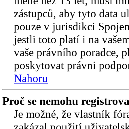
méně než 13 let, musí mí
zástupců, aby tyto data u
pouze v jurisdikci Spojený
jestli toto platí i na va
vaše právního poradce,
poskytovat právni podpo
Nahoru
Proč se nemohu registrova
Je možné, že vlastník fór
zakázal použití uživatelsk