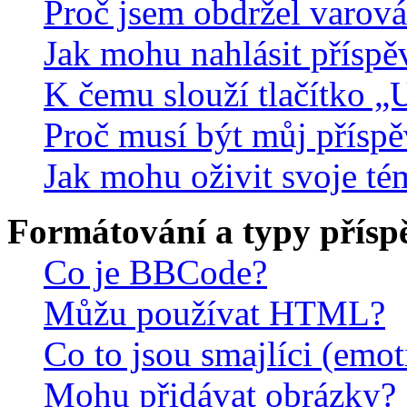
Proč jsem obdržel varová
Jak mohu nahlásit přísp
K čemu slouží tlačítko „U
Proč musí být můj přísp
Jak mohu oživit svoje té
Formátování a typy přísp
Co je BBCode?
Můžu používat HTML?
Co to jsou smajlíci (emo
Mohu přidávat obrázky?