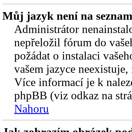
Můj jazyk není na seznam
Administrátor nenainstalo
nepřeložil fórum do vaše
požádat o instalaci vašeh
vašem jazyce neexistuje,
Více informací je k nale
phpBB (viz odkaz na strá
Nahoru
Jak zobrazím obrázek po