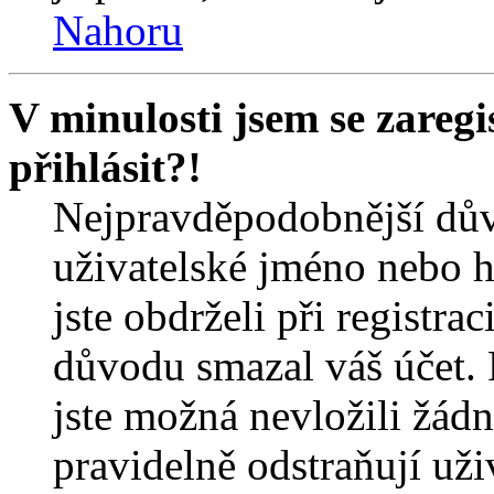
Nahoru
V minulosti jsem se zareg
přihlásit?!
Nejpravděpodobnější dův
uživatelské jméno nebo he
jste obdrželi při registra
důvodu smazal váš účet. 
jste možná nevložili žádn
pravidelně odstraňují uživ