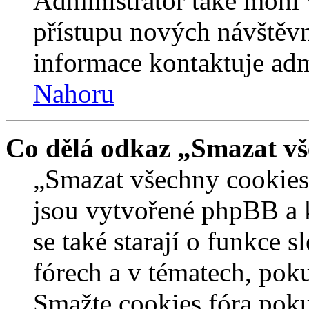
Administrátor také mohl 
přístupu nových návštěvn
informace kontaktuje admi
Nahoru
Co dělá odkaz „Smazat vš
„Smazat všechny cookies 
jsou vytvořené phpBB a kt
se také starají o funkce 
fórech a v tématech, pok
Smažte cookies fóra poku