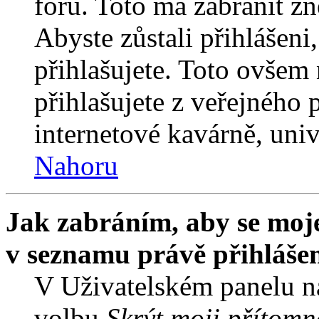
fóru. Toto má zabránit z
Abyste zůstali přihlášeni,
přihlašujete. Toto ovšem
přihlašujete z veřejného 
internetové kavárně, univ
Nahoru
Jak zabráním, aby se moje
v seznamu právě přihláše
V Uživatelském panelu n
volbu
Skrýt moji přítomn