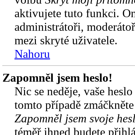
aktivujete tuto funkci. O
administrátoři, moderátoř
mezi skryté uživatele.
Nahoru
Zapomněl jsem heslo!
Nic se neděje, vaše hesl
tomto případě zmáčkněte n
Zapomněl jsem svoje hes
téměř ihned budete přihlá