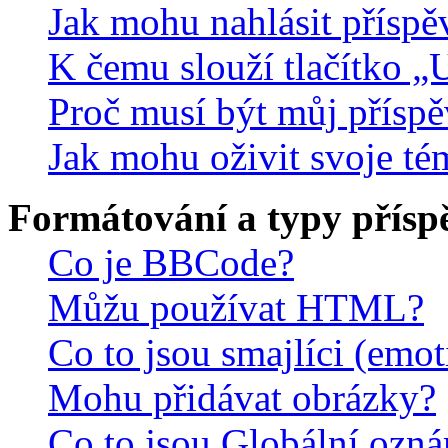
Jak mohu nahlásit přísp
K čemu slouží tlačítko „U
Proč musí být můj přísp
Jak mohu oživit svoje té
Formátování a typy přísp
Co je BBCode?
Můžu používat HTML?
Co to jsou smajlíci (emo
Mohu přidávat obrázky?
Co to jsou Globální ozn