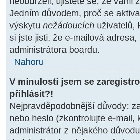
neobdrželi, ujistěte se, že vámi
Jedním důvodem, proč se aktiva
výskytu
nežádoucích
uživatelů, 
si jste jisti, že e-mailová adresa,
administrátora boardu.
Nahoru
V minulosti jsem se zaregist
přihlásit?!
Nejpravděpodobnější důvody: zad
nebo heslo (zkontrolujte e-mail, k
administrátor z nějakého důvodu