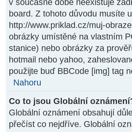
v současné době neexistuje žád
board. Z tohoto důvodu musíte u
http://www.priklad.cz/muj-obraz
obrázky umístěné na vlastním PC
stanice) nebo obrázky za prověř
hotmail nebo yahoo, zaheslovan
použijte buď BBCode [img] tag n
Nahoru
Co to jsou Globální oznámení
Globální oznámení obsahují důlež
přečíst co nejdříve. Globální o