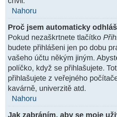
chvil.
Nahoru
Proč jsem automaticky odhlá
Pokud nezaškrtnete tlačítko
Přih
budete přihlášeni jen po dobu pr
vašeho účtu někým jiným. Abyste 
políčko, když se přihlašujete. 
přihlašujete z veřejného počítač
kavárně, univerzitě atd.
Nahoru
Jak zabráním, aby se moje už