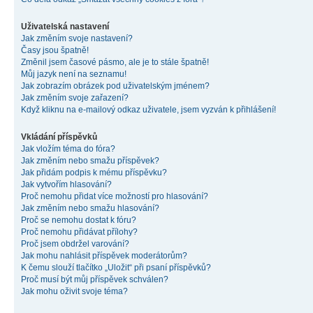
Uživatelská nastavení
Jak změním svoje nastavení?
Časy jsou špatně!
Změnil jsem časové pásmo, ale je to stále špatně!
Můj jazyk není na seznamu!
Jak zobrazím obrázek pod uživatelským jménem?
Jak změním svoje zařazení?
Když kliknu na e-mailový odkaz uživatele, jsem vyzván k přihlášení!
Vkládání příspěvků
Jak vložím téma do fóra?
Jak změním nebo smažu příspěvek?
Jak přidám podpis k mému příspěvku?
Jak vytvořím hlasování?
Proč nemohu přidat více možností pro hlasování?
Jak změním nebo smažu hlasování?
Proč se nemohu dostat k fóru?
Proč nemohu přidávat přílohy?
Proč jsem obdržel varování?
Jak mohu nahlásit příspěvek moderátorům?
K čemu slouží tlačítko „Uložit“ při psaní příspěvků?
Proč musí být můj příspěvek schválen?
Jak mohu oživit svoje téma?