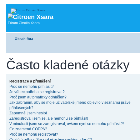
Fórum Citroën Xsara
Obsah fóra
Často kladené otázky
Registrace a přihlášení
Proč se nemohu přihlásit?
Je vůbec potřeba se registrovat?
Proč jsem automaticky odhlášen?
Jak zabráním, aby se moje uživatelské jméno objevilo v seznamu právě
přihlášených?
Zapomněl jsem heslo!
Zaregistroval jsem se, ale nemohu se přihlásit!
V minulosti jsem se zaregistroval, ovšem nyní se nemohu přihlásit?!
Co znamená COPPA?
Proč se nemohu registrovat?
Co dělá odkaz „Smazat všechny cookies z fóra“?