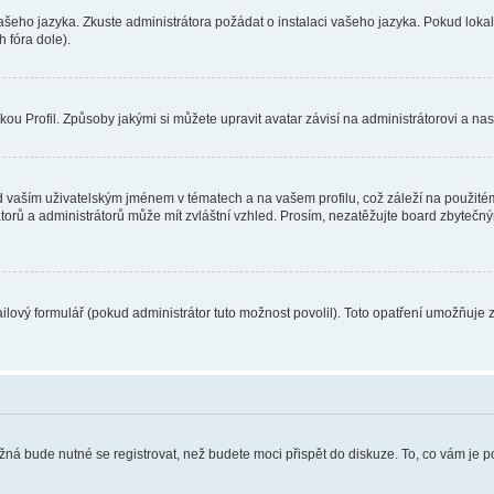
vašeho jazyka. Zkuste administrátora požádat o instalaci vašeho jazyka. Pokud loka
 fóra dole).
u Profil. Způsoby jakými si můžete upravit avatar závisí na administrátorovi a na
 vaším uživatelským jménem v tématech a na vašem profilu, což záleží na použitém
rátorů a administrátorů může mít zvláštní vzhled. Prosím, nezatěžujte board zbytečn
lový formulář (pokud administrátor tuto možnost povolil). Toto opatření umožňuje 
žná bude nutné se registrovat, než budete moci přispět do diskuze. To, co vám je 