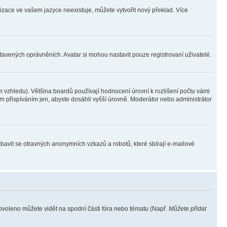
lizace ve vašem jazyce neexistuje, můžete vytvořit nový překlad. Více
stavených oprávněních. Avatar si mohou nastavit pouze registrovaní uživatelé.
 vzhledu). Většina boardů používají hodnocení úrovní k rozlišení počtu vámi
ým přispíváním jen, abyste dosáhli vyšší úrovně. Moderátor nebo administrátor
zbavit se otravných anonymních vzkazů a robotů, které sbírají e-mailové
povoleno můžete vidět na spodní části fóra nebo tématu (Např.
Můžete přidat