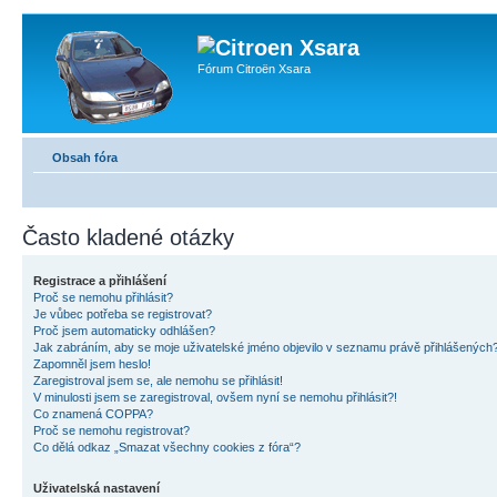
Fórum Citroën Xsara
Obsah fóra
Často kladené otázky
Registrace a přihlášení
Proč se nemohu přihlásit?
Je vůbec potřeba se registrovat?
Proč jsem automaticky odhlášen?
Jak zabráním, aby se moje uživatelské jméno objevilo v seznamu právě přihlášených
Zapomněl jsem heslo!
Zaregistroval jsem se, ale nemohu se přihlásit!
V minulosti jsem se zaregistroval, ovšem nyní se nemohu přihlásit?!
Co znamená COPPA?
Proč se nemohu registrovat?
Co dělá odkaz „Smazat všechny cookies z fóra“?
Uživatelská nastavení