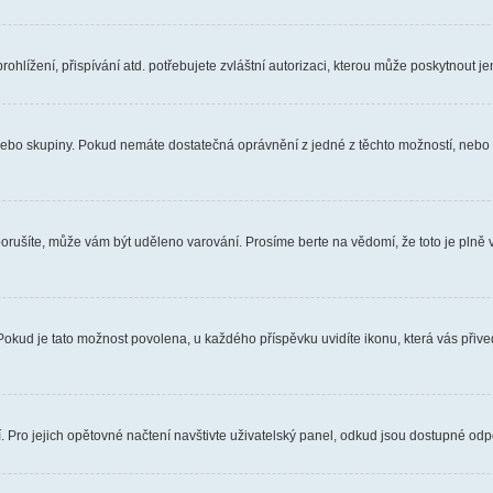
hlížení, přispívání atd. potřebujete zvláštní autorizaci, kterou může poskytnout jen
, nebo skupiny. Pokud nemáte dostatečná oprávnění z jedné z těchto možností, nebo n
e porušíte, může vám být uděleno varování. Prosíme berte na vědomí, že toto je pl
 Pokud je tato možnost povolena, u každého příspěvku uvidíte ikonu, která vás přiv
Pro jejich opětovné načtení navštivte uživatelský panel, odkud jsou dostupné odpo