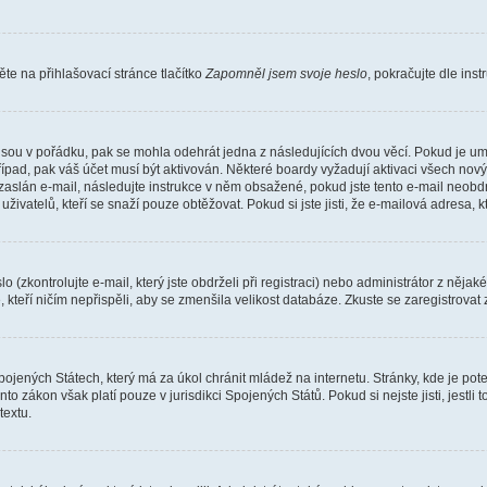
e na přihlašovací stránce tlačítko
Zapomněl jsem svoje heslo
, pokračujte dle ins
jsou v pořádku, pak se mohla odehrát jedna z následujících dvou věcí. Pokud je um
řípad, pak váš účet musí být aktivován. Některé boardy vyžadují aktivaci všech nov
yl zaslán e-mail, následujte instrukce v něm obsažené, pokud jste tento e-mail neobd
uživatelů, kteří se snaží pouze obtěžovat. Pokud si jste jisti, že e-mailová adresa, k
(zkontrolujte e-mail, který jste obdrželi při registraci) nebo administrátor z něja
, kteří ničím nepřispěli, aby se zmenšila velikost databáze. Zkuste se zaregistrovat
ojených Státech, který má za úkol chránit mládež na internetu. Stránky, kde je po
nto zákon však platí pouze v jurisdikci Spojených Států. Pokud si nejste jisti, jestl
extu.