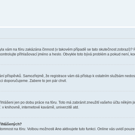
 Byla vám na fóru zakázána činnost (v takovém případě se tato skutečnost zobrazí)? 
vu zkontrolujte přihlašovací jméno a heslo. Obvykle toto bývá problém a pokud není, 
vkládání příspěvků. Samozřejmě, že registrace vám dá přístup k ostatním službám ne
aci doporučujeme. Zabere to jen pár chvil.
řihlášeni jen po dobu práce na fóru. Toto má zabránit zneužití vašeho účtu někým jiný
v knihovně, internetové kavárně, univerzitě atd.
přihlášených?
ítomnost na fóru
. Volbou možnosti
Ano
aktivujete tuto funkci. Online vás uvidí pouz