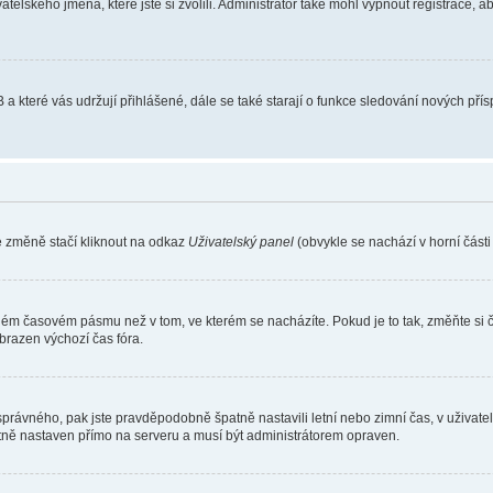
atelského jména, které jste si zvolili. Administrátor také mohl vypnout registrace, 
 a které vás udržují přihlášené, dále se také starají o funkce sledování nových př
e změně stačí kliknout na odkaz
Uživatelský panel
(obvykle se nachází v horní část
iném časovém pásmu než v tom, ve kterém se nacházíte. Pokud je to tak, změňte si 
brazen výchozí čas fóra.
toho správného, pak jste pravděpodobně špatně nastavili letní nebo zimní čas, v už
ě nastaven přímo na serveru a musí být administrátorem opraven.