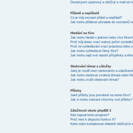
Dostal jsem spamový a obtížný e-mail od n
Přátelé a nepřátelé
Co je můj seznam přátel a nepřátel?
Jak mohu přidávat uživatele do seznamů ne
Hledání na fóru
Jak mohu hledat v jednom nebo více fórec
Proč můj dotaz vrací nulový počet výsledk
Proč mi vyhledávání vrací prázdnou bílou s
Jak mohu vyhledávat členy fóra?
Jak mohu najít své vlastní příspěvky a tém
Sledování témat a záložky
Jaký je rozdíl mezi sledováním a záložkam
Jak mohu sledovat zvolená témata nebo fó
Jak mohu zrušit sledování témat?
Přílohy
Jaké přílohy jsou povolené na tomto fóru?
Jak si mohu zobrazit všechny své přílohy?
Záležitosti okolo phpBB 3
Kdo napsal tento program?
Proč není k dispozici funkce X?
Koho mám kontaktovat ohledně obtížných e-