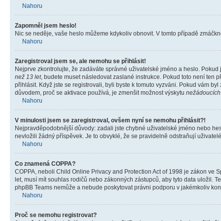
Nahoru
Zapomněl jsem heslo!
Nic se neděje, vaše heslo můžeme kdykoliv obnovit. V tomto případě zmáčknět
Nahoru
Zaregistroval jsem se, ale nemohu se přihlásit!
Nejprve zkontrolujte, že zadáváte správné uživatelské jméno a heslo. Pokud 
než 13 let
, budete muset následovat zaslané instrukce. Pokud toto není ten p
přihlásit. Když jste se registrovali, byli byste k tomuto vyzváni. Pokud vám b
důvodem, proč se aktivace používá, je zmenšit možnost výskytu
nežádoucích
Nahoru
V minulosti jsem se zaregistroval, ovšem nyní se nemohu přihlásit?!
Nejpravděpodobnější důvody: zadali jste chybné uživatelské jméno nebo heslo 
nevložili žádný příspěvek. Je to obvyklé, že se pravidelně odstraňují uživatelé
Nahoru
Co znamená COPPA?
COPPA, neboli Child Online Privacy and Protection Act of 1998 je zákon ve Sp
let, musí mít souhlas rodičů nebo zákonných zástupců, aby tyto data uložil. Te
phpBB Teams nemůže a nebude poskytovat právni podporu v jakémkoliv kont
Nahoru
Proč se nemohu registrovat?