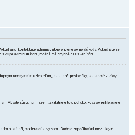
Pokud ano, kontaktujte administrátora a ptejte se na důvody. Pokud jste se
kontaktujte administrátora, možná má chybné nastavení fóra.
dostupným anonymním uživatelům, jako např. postavičky, soukromé zprávy,
m. Abyste zůstali přihlášeni, zaškrtněte toto políčko, když se přihlašujete.
e administrátoři, moderátoři a vy sami. Budete započítáváni mezi skryté