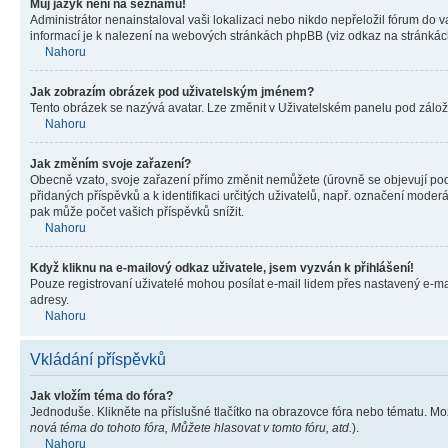
Můj jazyk není na seznamu!
Administrátor nenainstaloval vaši lokalizaci nebo nikdo nepřeložil fórum do 
informací je k nalezení na webových stránkách phpBB (viz odkaz na stránkách
Nahoru
Jak zobrazím obrázek pod uživatelským jménem?
Tento obrázek se nazývá avatar. Lze změnit v Uživatelském panelu pod záložko
Nahoru
Jak změním svoje zařazení?
Obecně vzato, svoje zařazení přímo změnit nemůžete (úrovně se objevují pod
přidaných příspěvků a k identifikaci určitých uživatelů, např. označení mode
pak může počet vašich příspěvků snížit.
Nahoru
Když kliknu na e-mailový odkaz uživatele, jsem vyzván k přihlášení!
Pouze registrovaní uživatelé mohou posílat e-mail lidem přes nastavený e-mai
adresy.
Nahoru
Vkládání příspěvků
Jak vložím téma do fóra?
Jednoduše. Klikněte na příslušné tlačítko na obrazovce fóra nebo tématu. Mo
nová téma do tohoto fóra, Můžete hlasovat v tomto fóru, atd.
).
Nahoru