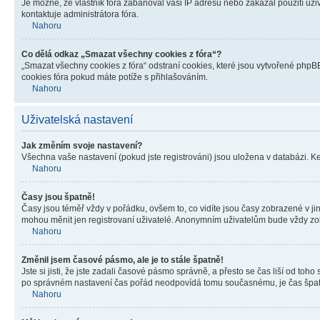
Je možné, že vlastník fóra zabanoval vaši IP adresu nebo zakázal použití uživ
kontaktuje administrátora fóra.
Nahoru
Co dělá odkaz „Smazat všechny cookies z fóra“?
„Smazat všechny cookies z fóra“ odstraní cookies, které jsou vytvořené phpBB
cookies fóra pokud máte potíže s přihlašováním.
Nahoru
Uživatelská nastavení
Jak změním svoje nastavení?
Všechna vaše nastavení (pokud jste registrováni) jsou uložena v databázi. K
Nahoru
Časy jsou špatně!
Časy jsou téměř vždy v pořádku, ovšem to, co vidíte jsou časy zobrazené v j
mohou měnit jen registrovaní uživatelé. Anonymním uživatelům bude vždy zo
Nahoru
Změnil jsem časové pásmo, ale je to stále špatně!
Jste si jisti, že jste zadali časové pásmo správně, a přesto se čas liší od 
po správném nastavení čas pořád neodpovídá tomu současnému, je čas špatn
Nahoru