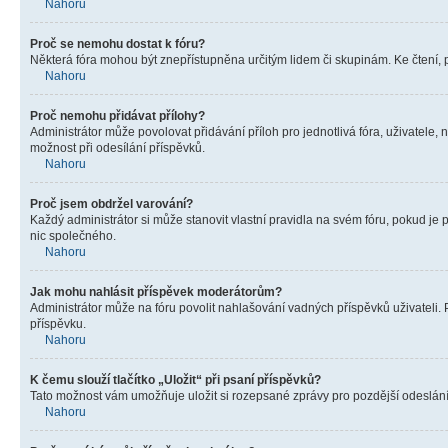
Nahoru
Proč se nemohu dostat k fóru?
Některá fóra mohou být znepřístupněna určitým lidem či skupinám. Ke čtení, pro
Nahoru
Proč nemohu přidávat přílohy?
Administrátor může povolovat přidávání příloh pro jednotlivá fóra, uživatele
možnost při odesílání příspěvků.
Nahoru
Proč jsem obdržel varování?
Každý administrátor si může stanovit vlastní pravidla na svém fóru, pokud j
nic společného.
Nahoru
Jak mohu nahlásit příspěvek moderátorům?
Administrátor může na fóru povolit nahlašování vadných příspěvků uživateli.
příspěvku.
Nahoru
K čemu slouží tlačítko „Uložit“ při psaní příspěvků?
Tato možnost vám umožňuje uložit si rozepsané zprávy pro pozdější odeslání. 
Nahoru