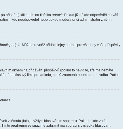
o přispění) kliknutím na tlačítko
upravit
. Pokud již někdo odpověděl na váš
ud zatím nikdo neodpověděl nebo pokud moderátor či administrátor změnili
řipojit podpis
. Můžete rovněž přidat stejný podpis pro všechny vaše příspěvky
lavním oknem na přidávání příspěvků (pokud to nevidíte, zřejmě nemáte
také přidat časový limit pro anketu, kde 0 znamená neomezenou volbu. Počet
formace.
vek v tématu (toto je vždy s hlasováním spojeno). Pokud nikdo zatím
. Tímto opatřením se snažíme zabránit manipulaci s výsledky hlasování.