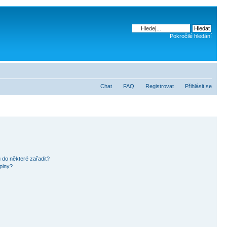
Pokročilé hledání
Chat
FAQ
Registrovat
Přihlásit se
 do některé zařadit?
piny?