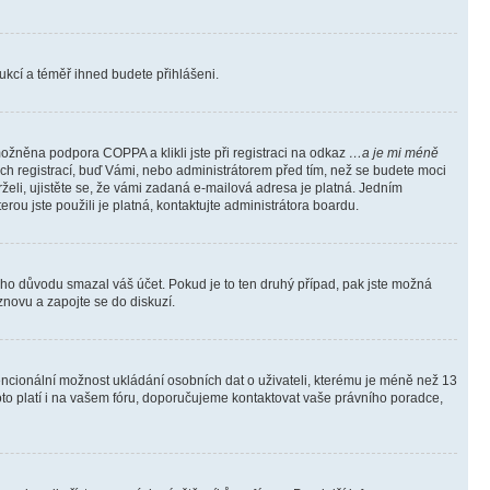
trukcí a téměř ihned budete přihlášeni.
ožněna podpora COPPA a klikli jste při registraci na odkaz
…a je mi méně
ých registrací, buď Vámi, nebo administrátorem před tím, než se budete moci
rželi, ujistěte se, že vámi zadaná e-mailová adresa je platná. Jedním
terou jste použili je platná, kontaktujte administrátora boardu.
kého důvodu smazal váš účet. Pokud je to ten druhý případ, pak jste možná
 znovu a zapojte se do diskuzí.
tencionální možnost ukládání osobních dat o uživateli, kterému je méně než 13
i toto platí i na vašem fóru, doporučujeme kontaktovat vaše právního poradce,