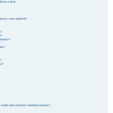
ěkoho z fóra!
bo je z nich odebírat?
h?
ů?
tránku!?
ata?
i?
ra?
mailů nebo právních záležitostí boardu?