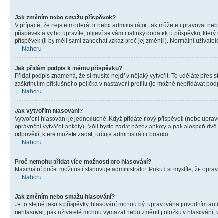
Jak změním nebo smažu příspěvek?
V případě, že nejste moderátor nebo administrátor, tak můžete upravovat neb
příspěvek a vy ho upravíte, objeví se vám malinký dodatek u příspěvku, který
příspěvek (ti by měli sami zanechat vzkaz proč jej změnili). Normální uživa
Nahoru
Jak přidám podpis k mému příspěvku?
Přidat podpis znamená, že si musíte nejdřív nějaký vytvořit. To uděláte přes 
zaškrtnutím příslušného políčka v nastavení profilu (je možné nepřidávat po
Nahoru
Jak vytvořím hlasování?
Vytvoření hlasování je jednoduché. Když přidáte nový příspěvek (nebo upravuj
oprávnění vytvářet ankety). Měli byste zadat název ankety a pak alespoň dv
odpovědí, které můžete zadat, určuje administrátor boardu.
Nahoru
Proč nemohu přidat více možností pro hlasování?
Maximální počet možností stanovuje administrátor. Pokud si myslíte, že opravd
Nahoru
Jak změním nebo smažu hlasování?
Je to stejné jako s příspěvky, hlasování mohou být upravována původním aut
nehlasoval, pak uživatelé mohou vymazat nebo změnit položku v hlasování, v 