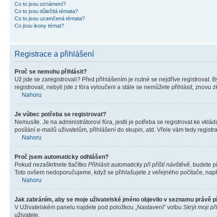
Co to jsou oznámení?
Co to jsou důležitá témata?
Co to jsou uzamčená témata?
Co jsou ikony témat?
Registrace a přihlášení
Proč se nemohu přihlásit?
Už jste se zaregistrovali? Před přihlášením je nutné se nejdříve registrovat.
registrovali, nebyli jste z fóra vyloučeni a stále se nemůžete přihlásit, zno
Nahoru
Je vůbec potřeba se registrovat?
Nemusíte. Je na administrátorovi fóra, jestli je potřeba se registrovat ke 
posílání e-mailů uživatelům, přihlášení do skupin, atd. Vřele vám tedy registr
Nahoru
Proč jsem automaticky odhlášen?
Pokud nezaškrtnete tlačítko
Přihlásit automaticky při příští návštěvě
, budete p
Toto ovšem nedoporučujeme, když se přihlašujete z veřejného počítače, např. 
Nahoru
Jak zabráním, aby se moje uživatelské jméno objevilo v seznamu právě 
V Uživatelském panelu najdete pod položkou „Nastavení“ volbu
Skrýt moji př
uživatele.