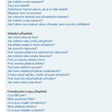
Jak změním svoje nastavení?
Časy jsou špatně!
Změnil jsem časové pásmo, ale je to stále špatně!
Můj jazyk není na seznamu!
Jak zobrazím obrázek pod uživatelským jménem?
Jak změním svoje zařazení?
Když kliknu na e-mailový odkaz uživatele, jsem vyzván k přihlášení!
Vkládání příspěvků
Jak vložím téma do fóra?
Jak změním nebo smažu příspěvek?
Jak přidám podpis k mému příspěvku?
Jak vytvořím hlasování?
Proč nemohu přidat více možností pro hlasování?
Jak změním nebo smažu hlasování?
Proč se nemohu dostat k fóru?
Proč nemohu přidávat přílohy?
Proč jsem obdržel varování?
Jak mohu nahlásit příspěvek moderátorům?
K čemu slouží tlačítko „Uložit“ při psaní příspěvků?
Proč musí být můj příspěvek schválen?
Jak mohu oživit svoje téma?
Formátování a typy příspěvků
Co je BBCode?
Můžu používat HTML?
Co to jsou smajlíci (emotikony)?
Mohu přidávat obrázky?
Co to jsou Globální oznámení?