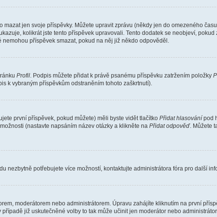
o mazat jen svoje příspěvky. Můžete upravit zprávu (někdy jen do omezeného času p
 ukazuje, kolikrát jste tento příspěvek upravovali. Tento dodatek se neobjeví, pok
telé nemohou příspěvek smazat, pokud na něj již někdo odpověděl.
stránku
Profil
. Podpis můžete přidat k právě psanému příspěvku zatržením položky
P
dpis k vybraným příspěvkům odstraněním tohoto zaškrtnutí).
ete první příspěvek, pokud můžete) měli byste vidět tlačítko
Přidat hlasování
pod h
ě možnosti (nastavte napsáním název otázky a klikněte na
Přidat odpověď
. Můžete 
u nezbytně potřebujete více možností, kontaktujte administrátora fóra pro další in
orem, moderátorem nebo administrátorem. Úpravu zahájíte kliknutím na první příspě
případě již uskutečněné volby to tak může učinit jen moderátor nebo administrátor