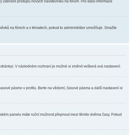
aby zabranil přístupu nových návštěvníků na fórum. Pro další informace
íspěvků na fórech a v tématech, pokud to administrátor umožňuje. Smažte
i stránky). V následném rozhraní je možné si změnit veškerá svá nastavení.
časové pásmo v profilu. Berte na vědomí, časové pásma a další nastavení si
ivatelském panelu máte ruční možnost přepnout mezi těmito dvěma časy. Pokud