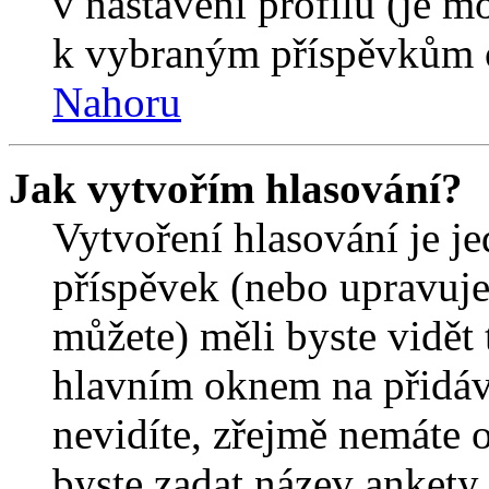
v nastavení profilu (je 
k vybraným příspěvkům o
Nahoru
Jak vytvořím hlasování?
Vytvoření hlasování je j
příspěvek (nebo upravuje
můžete) měli byste vidět 
hlavním oknem na přidáv
nevidíte, zřejmě nemáte 
byste zadat název ankety