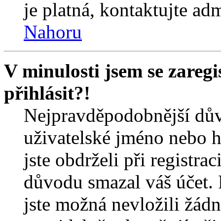
je platná, kontaktujte ad
Nahoru
V minulosti jsem se zareg
přihlásit?!
Nejpravděpodobnější dův
uživatelské jméno nebo he
jste obdrželi při registra
důvodu smazal váš účet. 
jste možná nevložili žádn