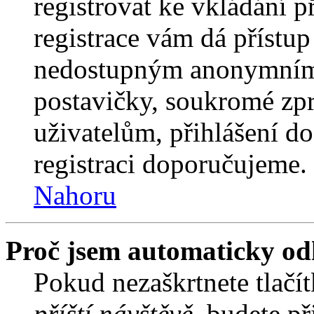
registrovat ke vkládání 
registrace vám dá přístu
nedostupným anonymním 
postavičky, soukromé zpr
uživatelům, přihlášení do
registraci doporučujeme. 
Nahoru
Proč jsem automaticky od
Pokud nezaškrtnete tlačí
příští návštěvě
, budete př