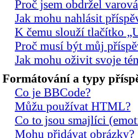
Proč jsem obdržel varová
Jak mohu nahlásit přísp
K čemu slouží tlačítko „U
Proč musí být můj přísp
Jak mohu oživit svoje té
Formátování a typy přísp
Co je BBCode?
Můžu používat HTML?
Co to jsou smajlíci (emo
Mohu přidávat obrázky?