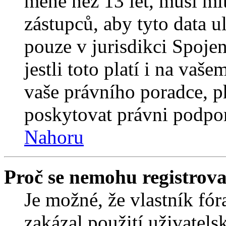
méně než 13 let, musí mí
zástupců, aby tyto data u
pouze v jurisdikci Spojený
jestli toto platí i na va
vaše právního poradce,
poskytovat právni podpo
Nahoru
Proč se nemohu registrova
Je možné, že vlastník fór
zakázal použití uživatelsk