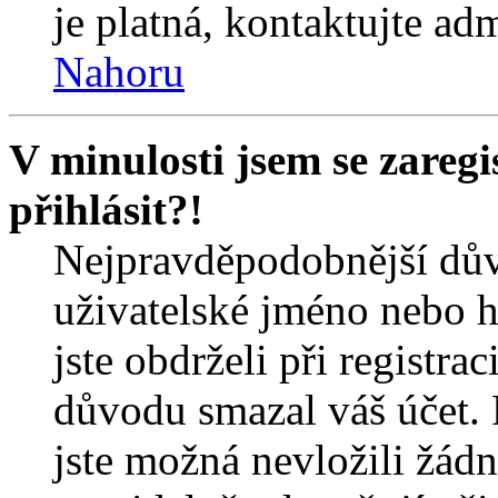
je platná, kontaktujte ad
Nahoru
V minulosti jsem se zareg
přihlásit?!
Nejpravděpodobnější dův
uživatelské jméno nebo he
jste obdrželi při registra
důvodu smazal váš účet. 
jste možná nevložili žádn