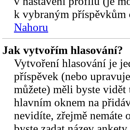
v nastavení profilu (je 
k vybraným příspěvkům o
Nahoru
Jak vytvořím hlasování?
Vytvoření hlasování je j
příspěvek (nebo upravuje
můžete) měli byste vidět 
hlavním oknem na přidáv
nevidíte, zřejmě nemáte 
byste zadat název ankety