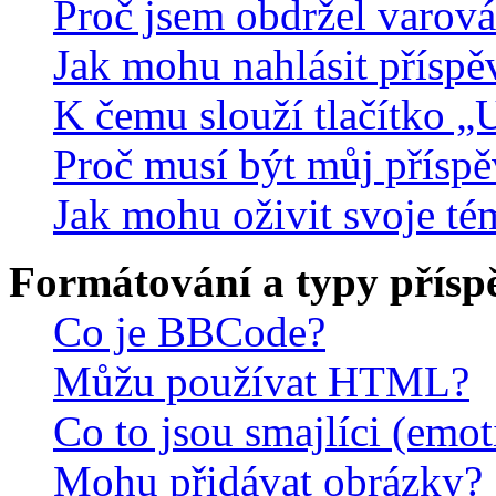
Proč jsem obdržel varová
Jak mohu nahlásit přísp
K čemu slouží tlačítko „U
Proč musí být můj přísp
Jak mohu oživit svoje té
Formátování a typy přísp
Co je BBCode?
Můžu používat HTML?
Co to jsou smajlíci (emo
Mohu přidávat obrázky?