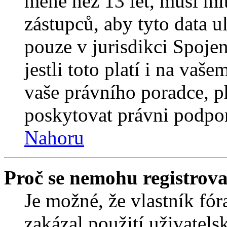
méně než 13 let, musí mí
zástupců, aby tyto data u
pouze v jurisdikci Spojený
jestli toto platí i na va
vaše právního poradce,
poskytovat právni podpo
Nahoru
Proč se nemohu registrova
Je možné, že vlastník fór
zakázal použití uživatelsk