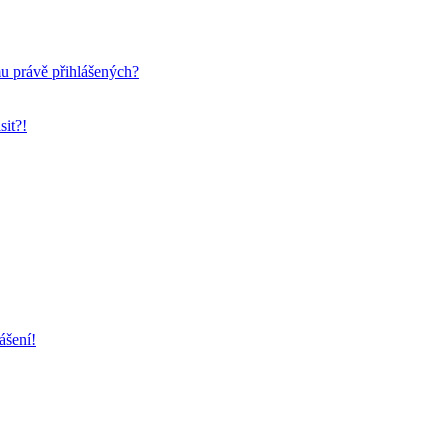
mu právě přihlášených?
sit?!
ášení!