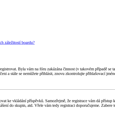
h záležitostí boardu?
 registrovat. Byla vám na fóru zakázána činnost (v takovém případě se t
oučeni a stále se nemůžete přihlásit, znovu zkontrolujte přihlašovací jm
gistrovat ke vkládání příspěvků. Samozřejmě, že registrace vám dá přís
ášení do skupin, atd. Vřele vám tedy registraci doporučujeme. Zabere to