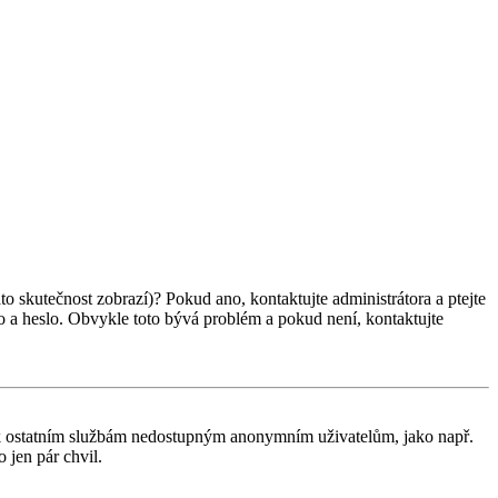
ato skutečnost zobrazí)? Pokud ano, kontaktujte administrátora a ptejte
éno a heslo. Obvykle toto bývá problém a pokud není, kontaktujte
tup k ostatním službám nedostupným anonymním uživatelům, jako např.
 jen pár chvil.