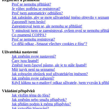
Proč se nemohu přihlásit?
Je vůbec potřeba se registrovat?
Proč jsem automaticky odhlášen?
Jak zabráním, aby se moje uživatelské jméno objevilo v sezna
Zapomněl jsem heslo!
Zaregistroval jsem se, ale nemohu se přihlásit!
V minulosti jsem se zaregistroval, ovšem nyní se nemohu přihlá
Co znamená COPPA?
Proč se nemohu registrovat?
Co dělá odkaz „Smazat všechny cookies z fóra“?
Uživatelská nastavení
Jak změním svoje nastavení?
Časy jsou špatně!
Změnil jsem časové pásmo, ale je to stále špatně!
Můj jazyk není na seznamu!
Jak zobrazím obrázek pod uživatelským jménem?
Jak změním svoje zařazení?
Když kliknu na e-mailový odkaz uživatele, jsem vyzván k přihl
Vkládání příspěvků
Jak vložím téma do fóra?
Jak změním nebo smažu příspěvek?
Jak přidám podpis k mému příspěvku?
Jak vytvořím hlasování?