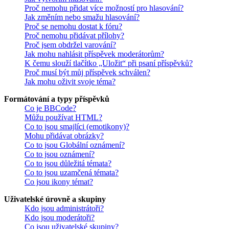
Proč nemohu přidat více možností pro hlasování?
Jak změním nebo smažu hlasování?
Proč se nemohu dostat k fóru?
Proč nemohu přidávat přílohy?
Proč jsem obdržel varování?
Jak mohu nahlásit příspěvek moderátorům?
K čemu slouží tlačítko „Uložit“ při psaní příspěvků?
Proč musí být můj příspěvek schválen?
Jak mohu oživit svoje téma?
Formátování a typy příspěvků
Co je BBCode?
Můžu používat HTML?
Co to jsou smajlíci (emotikony)?
Mohu přidávat obrázky?
Co to jsou Globální oznámení?
Co to jsou oznámení?
Co to jsou důležitá témata?
Co to jsou uzamčená témata?
Co jsou ikony témat?
Uživatelské úrovně a skupiny
Kdo jsou administrátoři?
Kdo jsou moderátoři?
Co jsou uživatelské skupiny?