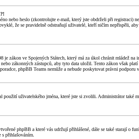
t?!
o nebo heslo (zkontrolujte e-mail, který jste obdrželi při registraci) 
vyklé, že se pravidelně odstraňují uživatelé, kteří ničím nepřispěli, ab
 je zákon ve Spojených Státech, který má za úkol chránit mládež na in
nebo zákonných zástupců, aby tyto data uložil. Tento zákon však platí po
ho poradce, phpBB Teams nemůže a nebude poskytovat právni podporu v
l použití uživatelského jména, které jste si zvolili. Administrátor také
ytvořené phpBB a které vás udržují přihlášené, dále se také starají o f
 s přihlašováním.