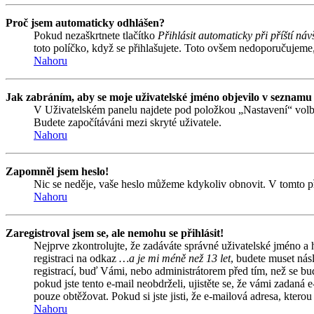
Proč jsem automaticky odhlášen?
Pokud nezaškrtnete tlačítko
Přihlásit automaticky při příští náv
toto políčko, když se přihlašujete. Toto ovšem nedoporučujeme, 
Nahoru
Jak zabráním, aby se moje uživatelské jméno objevilo v seznamu
V Uživatelském panelu najdete pod položkou „Nastavení“ vol
Budete započítáváni mezi skryté uživatele.
Nahoru
Zapomněl jsem heslo!
Nic se neděje, vaše heslo můžeme kdykoliv obnovit. V tomto př
Nahoru
Zaregistroval jsem se, ale nemohu se přihlásit!
Nejprve zkontrolujte, že zadáváte správné uživatelské jméno a
registraci na odkaz
…a je mi méně než 13 let
, budete muset nás
registrací, buď Vámi, nebo administrátorem před tím, než se bud
pokud jste tento e-mail neobdrželi, ujistěte se, že vámi zadan
pouze obtěžovat. Pokud si jste jisti, že e-mailová adresa, kterou 
Nahoru