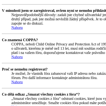
V minulosti jsem se zaregistroval, ovšem nyní se nemohu přihlási
Nejpravděpodobnější důvody: zadali jste chybné uživatelské jmén
druhý případ, pak jste možná nevložili žádný příspěvek. Je to ob
zapojte se do diskuzí.
Nahoru
Co znamená COPPA?
COPPA, neboli Child Online Privacy and Protection Act of 1998
o uživateli, kterému je méně než 13 let, musí mít souhlas rodičů 
platí i na vašem fóru, doporučujeme kontaktovat vaše právní
Nahoru
Proč se nemohu registrovat?
Je možné, že vlastník fóra zabanoval vaši IP adresu nebo zakáza
fórum. Pro další informace kontaktuje administrátora fóra.
Nahoru
Co dělá odkaz „Smazat všechny cookies z fóra“?
„Smazat všechny cookies z fóra“ odstraní cookies, které jsou v
administrátor umožňuje. Smažte cookies fóra pokud máte potíže