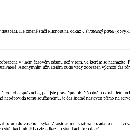
v databázi. Ke změně stačí kliknout na odkaz
Uživatelský panel
(obvykle
 zobrazené v jiném časovém pásmu než v tom, ve kterém se nacházíte. Po
í uživatelé. Anonymním uživatelům bude vždy zobrazen výchozí čas fór
čas liší od toho správného, pak jste pravděpodobně špatně nastavili letn
d neodpovídá tomu současnému, je čas špatně nastaven přímo na serve
ožil fórum do vašeho jazyka. Zkuste administrátora požádat o instalaci
ch stránkách phpBB (viz odkaz na stránkách fóra dole).