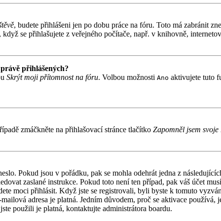
štěvě
, budete přihlášeni jen po dobu práce na fóru. Toto má zabránit zne
když se přihlašujete z veřejného počítače, např. v knihovně, internetov
 právě přihlášených?
bu
Skrýt moji přítomnost na fóru
. Volbou možnosti
aktivujete tuto 
Ano
ípadě zmáčkněte na přihlašovací stránce tlačítko
Zapomněl jsem svoje 
 heslo. Pokud jsou v pořádku, pak se mohla odehrát jedna z následujíc
ledovat zaslané instrukce. Pokud toto není ten případ, pak váš účet mu
ete moci přihlásit. Když jste se registrovali, byli byste k tomuto vyzv
á e-mailová adresa je platná. Jedním důvodem, proč se aktivace používá,
jste použili je platná, kontaktujte administrátora boardu.