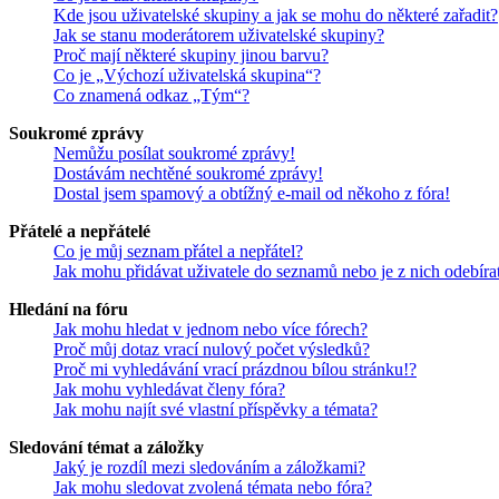
Kde jsou uživatelské skupiny a jak se mohu do některé zařadit?
Jak se stanu moderátorem uživatelské skupiny?
Proč mají některé skupiny jinou barvu?
Co je „Výchozí uživatelská skupina“?
Co znamená odkaz „Tým“?
Soukromé zprávy
Nemůžu posílat soukromé zprávy!
Dostávám nechtěné soukromé zprávy!
Dostal jsem spamový a obtížný e-mail od někoho z fóra!
Přátelé a nepřátelé
Co je můj seznam přátel a nepřátel?
Jak mohu přidávat uživatele do seznamů nebo je z nich odebíra
Hledání na fóru
Jak mohu hledat v jednom nebo více fórech?
Proč můj dotaz vrací nulový počet výsledků?
Proč mi vyhledávání vrací prázdnou bílou stránku!?
Jak mohu vyhledávat členy fóra?
Jak mohu najít své vlastní příspěvky a témata?
Sledování témat a záložky
Jaký je rozdíl mezi sledováním a záložkami?
Jak mohu sledovat zvolená témata nebo fóra?