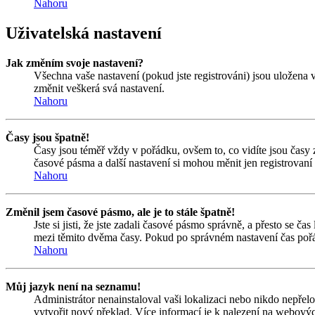
Nahoru
Uživatelská nastavení
Jak změním svoje nastavení?
Všechna vaše nastavení (pokud jste registrováni) jsou uložena 
změnit veškerá svá nastavení.
Nahoru
Časy jsou špatně!
Časy jsou téměř vždy v pořádku, ovšem to, co vidíte jsou časy
časové pásma a další nastavení si mohou měnit jen registrovan
Nahoru
Změnil jsem časové pásmo, ale je to stále špatně!
Jste si jisti, že jste zadali časové pásmo správně, a přesto se 
mezi těmito dvěma časy. Pokud po správném nastavení čas pořá
Nahoru
Můj jazyk není na seznamu!
Administrátor nenainstaloval vaši lokalizaci nebo nikdo nepřel
vytvořit nový překlad. Více informací je k nalezení na webový