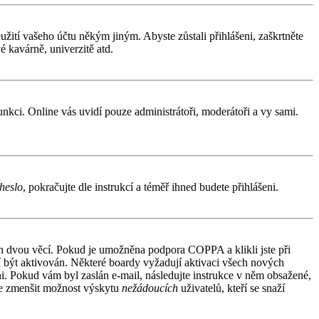
užití vašeho účtu někým jiným. Abyste zůstali přihlášeni, zaškrtněte
é kavárně, univerzitě atd.
funkci. Online vás uvidí pouze administrátoři, moderátoři a vy sami.
heslo
, pokračujte dle instrukcí a téměř ihned budete přihlášeni.
ích dvou věcí. Pokud je umožněna podpora COPPA a klikli jste při
sí být aktivován. Některé boardy vyžadují aktivaci všech nových
áni. Pokud vám byl zaslán e-mail, následujte instrukce v něm obsažené,
 je zmenšit možnost výskytu
nežádoucích
uživatelů, kteří se snaží