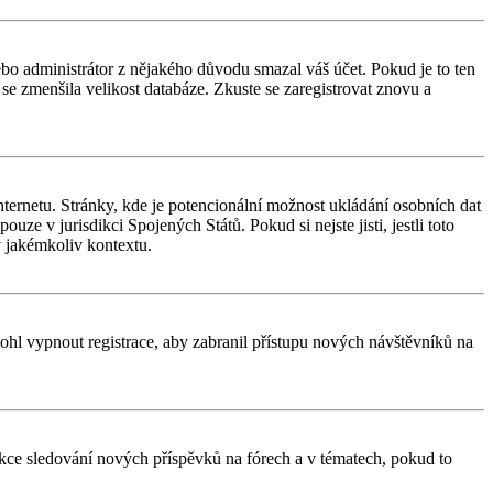
nebo administrátor z nějakého důvodu smazal váš účet. Pokud je to ten
y se zmenšila velikost databáze. Zkuste se zaregistrovat znovu a
ternetu. Stránky, kde je potencionální možnost ukládání osobních dat
uze v jurisdikci Spojených Států. Pokud si nejste jisti, jestli toto
 jakémkoliv kontextu.
 mohl vypnout registrace, aby zabranil přístupu nových návštěvníků na
unkce sledování nových příspěvků na fórech a v tématech, pokud to