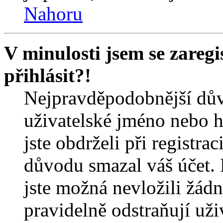
Nahoru
V minulosti jsem se zareg
přihlásit?!
Nejpravděpodobnější dův
uživatelské jméno nebo he
jste obdrželi při registra
důvodu smazal váš účet. 
jste možná nevložili žádn
pravidelně odstraňují uživ