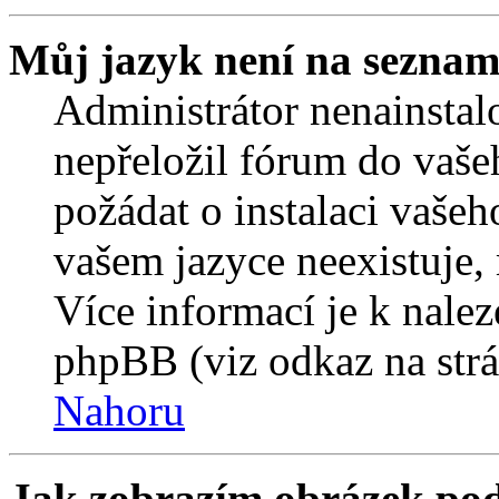
Můj jazyk není na seznam
Administrátor nenainstalo
nepřeložil fórum do vaše
požádat o instalaci vašeh
vašem jazyce neexistuje,
Více informací je k nale
phpBB (viz odkaz na strá
Nahoru
Jak zobrazím obrázek po