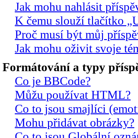
Jak mohu nahlásit přísp
K čemu slouží tlačítko „U
Proč musí být můj přísp
Jak mohu oživit svoje té
Formátování a typy přísp
Co je BBCode?
Můžu používat HTML?
Co to jsou smajlíci (emo
Mohu přidávat obrázky?
Co to jsou Globální ozn