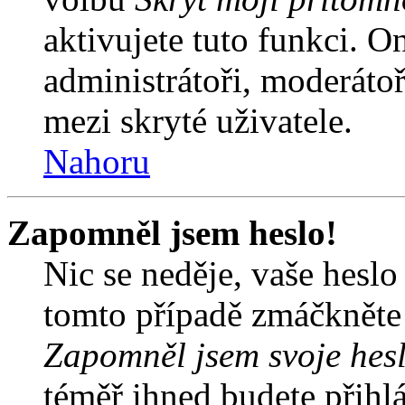
aktivujete tuto funkci. O
administrátoři, moderátoř
mezi skryté uživatele.
Nahoru
Zapomněl jsem heslo!
Nic se neděje, vaše hesl
tomto případě zmáčkněte n
Zapomněl jsem svoje hes
téměř ihned budete přihlá