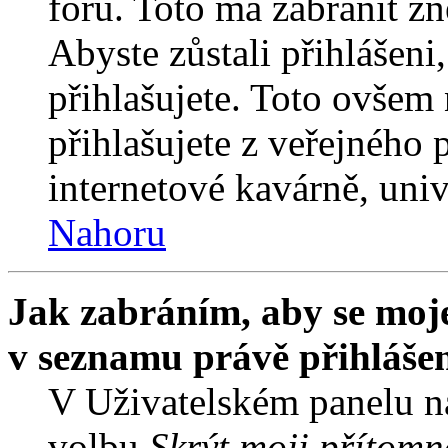
fóru. Toto má zabránit z
Abyste zůstali přihlášeni,
přihlašujete. Toto ovšem
přihlašujete z veřejného 
internetové kavárně, univ
Nahoru
Jak zabráním, aby se moje
v seznamu právě přihláše
V Uživatelském panelu n
volbu
Skrýt moji přítomn