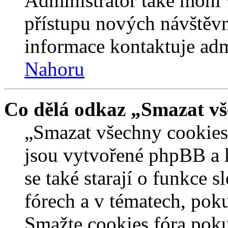
Administrátor také mohl 
přístupu nových návštěvn
informace kontaktuje admi
Nahoru
Co dělá odkaz „Smazat vš
„Smazat všechny cookies 
jsou vytvořené phpBB a kt
se také starají o funkce 
fórech a v tématech, pok
Smažte cookies fóra poku