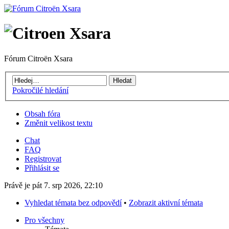
Fórum Citroën Xsara
Pokročilé hledání
Obsah fóra
Změnit velikost textu
Chat
FAQ
Registrovat
Přihlásit se
Právě je pát 7. srp 2026, 22:10
Vyhledat témata bez odpovědí
•
Zobrazit aktivní témata
Pro všechny