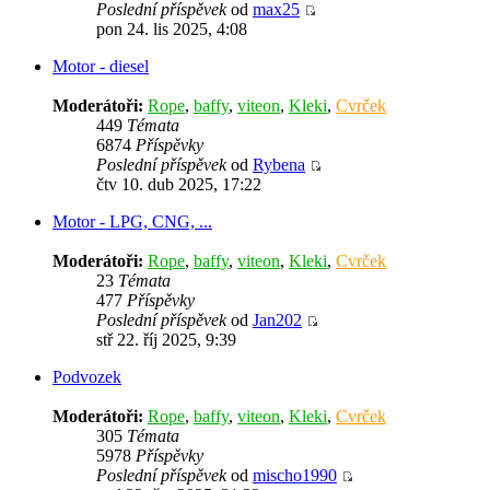
Poslední příspěvek
od
max25
pon 24. lis 2025, 4:08
Motor - diesel
Moderátoři:
Rope
,
baffy
,
viteon
,
Kleki
,
Cvrček
449
Témata
6874
Příspěvky
Poslední příspěvek
od
Rybena
čtv 10. dub 2025, 17:22
Motor - LPG, CNG, ...
Moderátoři:
Rope
,
baffy
,
viteon
,
Kleki
,
Cvrček
23
Témata
477
Příspěvky
Poslední příspěvek
od
Jan202
stř 22. říj 2025, 9:39
Podvozek
Moderátoři:
Rope
,
baffy
,
viteon
,
Kleki
,
Cvrček
305
Témata
5978
Příspěvky
Poslední příspěvek
od
mischo1990