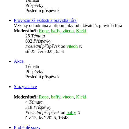
Témata
Příspěvky
Poslední příspěvek
Provozní záležitosti a pravidla fóra
Vzkazy od admina a připomínky od uživatelů, pravidla fóra
Moderátoři:
Rope
,
baffy
,
viteon
,
Kleki
25
Témata
632
Příspěvky
Poslední příspěvek
od
viteon
stř 25. čer 2025, 6:54
Akce
Témata
Příspěvky
Poslední příspěvek
Srazy a akce
Moderátoři:
Rope
,
baffy
,
viteon
,
Kleki
4
Témata
318
Příspěvky
Poslední příspěvek
od
baffy
čtv 15. kvě 2025, 16:48
Proběhlé srazy