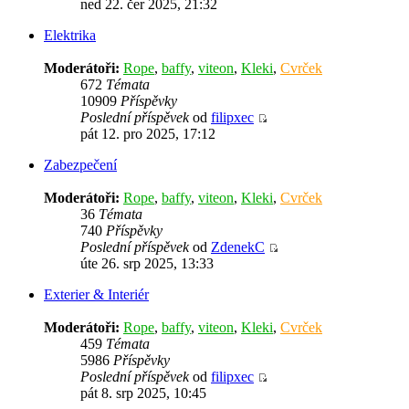
ned 22. čer 2025, 21:32
Elektrika
Moderátoři:
Rope
,
baffy
,
viteon
,
Kleki
,
Cvrček
672
Témata
10909
Příspěvky
Poslední příspěvek
od
filipxec
pát 12. pro 2025, 17:12
Zabezpečení
Moderátoři:
Rope
,
baffy
,
viteon
,
Kleki
,
Cvrček
36
Témata
740
Příspěvky
Poslední příspěvek
od
ZdenekC
úte 26. srp 2025, 13:33
Exterier & Interiér
Moderátoři:
Rope
,
baffy
,
viteon
,
Kleki
,
Cvrček
459
Témata
5986
Příspěvky
Poslední příspěvek
od
filipxec
pát 8. srp 2025, 10:45