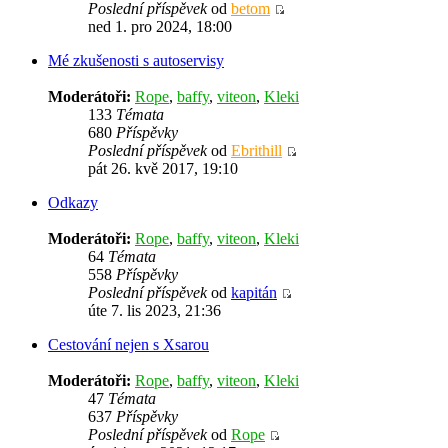
Poslední příspěvek
od
betom
ned 1. pro 2024, 18:00
Mé zkušenosti s autoservisy
Moderátoři:
Rope
,
baffy
,
viteon
,
Kleki
133
Témata
680
Příspěvky
Poslední příspěvek
od
Ebrithill
pát 26. kvě 2017, 19:10
Odkazy
Moderátoři:
Rope
,
baffy
,
viteon
,
Kleki
64
Témata
558
Příspěvky
Poslední příspěvek
od
kapitán
úte 7. lis 2023, 21:36
Cestování nejen s Xsarou
Moderátoři:
Rope
,
baffy
,
viteon
,
Kleki
47
Témata
637
Příspěvky
Poslední příspěvek
od
Rope