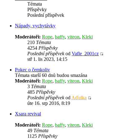
Témata
Příspěvky
Poslední příspěvek
Nápady, vychytávky
Moderátoři:
Rope
,
baffy
,
viteon
,
Kleki
210
Témata
4254
Příspěvky
Poslední příspěvek
od
Vafle_2001cz
stř 1. lis 2023, 14:15
Pokec o čemkoliv
Témata starší 60 dnů budou smazána
Moderátoři:
Rope
,
baffy
,
viteon
,
Kleki
3
Témata
485
Příspěvky
Poslední příspěvek
od
Aďulka
úte 16. srp 2016, 8:19
Xsara revival
Moderátoři:
Rope
,
baffy
,
viteon
,
Kleki
49
Témata
1125
Příspěvky