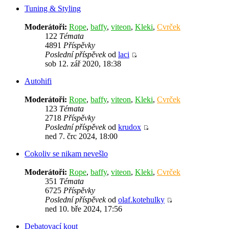
Tuning & Styling
Moderátoři:
Rope
,
baffy
,
viteon
,
Kleki
,
Cvrček
122
Témata
4891
Příspěvky
Poslední příspěvek
od
laci
sob 12. zář 2020, 18:38
Autohifi
Moderátoři:
Rope
,
baffy
,
viteon
,
Kleki
,
Cvrček
123
Témata
2718
Příspěvky
Poslední příspěvek
od
krudox
ned 7. črc 2024, 18:00
Cokoliv se nikam nevešlo
Moderátoři:
Rope
,
baffy
,
viteon
,
Kleki
,
Cvrček
351
Témata
6725
Příspěvky
Poslední příspěvek
od
olaf.kotehulky
ned 10. bře 2024, 17:56
Debatovací kout