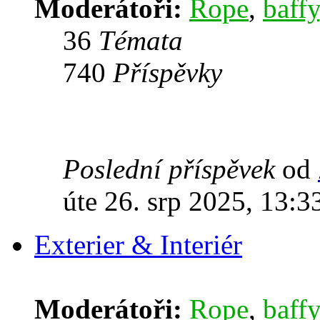
Moderátoři:
Rope
,
baffy
36
Témata
740
Příspěvky
Poslední příspěvek
od
úte 26. srp 2025, 13:3
Exterier & Interiér
Moderátoři:
Rope
,
baffy