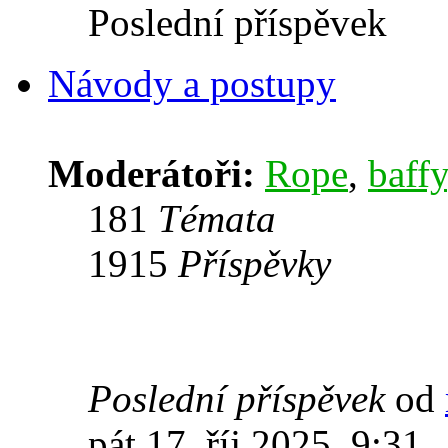
Poslední příspěvek
Návody a postupy
Moderátoři:
Rope
,
baffy
181
Témata
1915
Příspěvky
Poslední příspěvek
od
pát 17. říj 2025, 9:31