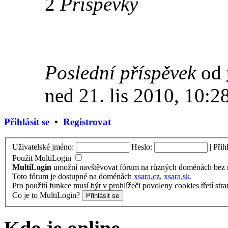
2
Příspěvky
Poslední příspěvek
od
ned 21. lis 2010, 10:2
Přihlásit se
•
Registrovat
Uživatelské jméno:
Heslo:
|
Přih
Použít MultiLogin
MultiLogin
umožní navštěvovat fórum na různých doménách bez nu
Toto fórum je dostupné na doménách
xsara.cz
,
xsara.sk
.
Pro použití funkce musí být v prohlížeči povoleny cookies třetí stra
Co je to MultiLogin?