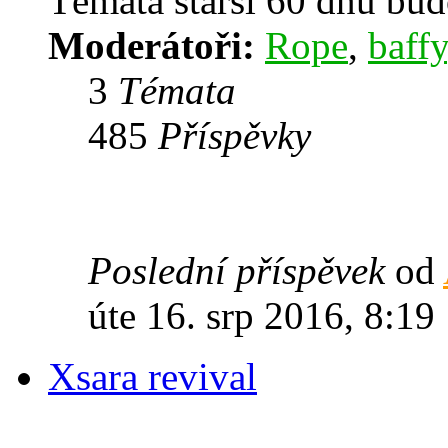
Témata starší 60 dnů bu
Moderátoři:
Rope
,
baffy
3
Témata
485
Příspěvky
Poslední příspěvek
od
úte 16. srp 2016, 8:19
Xsara revival