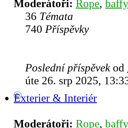
Moderátoři:
Rope
,
baffy
36
Témata
740
Příspěvky
Poslední příspěvek
od
úte 26. srp 2025, 13:3
Exterier & Interiér
Moderátoři:
Rope
,
baffy