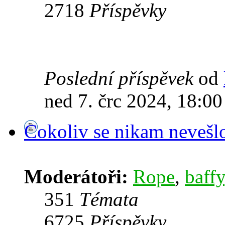
2718
Příspěvky
Poslední příspěvek
od
ned 7. črc 2024, 18:00
Cokoliv se nikam nevešl
Moderátoři:
Rope
,
baffy
351
Témata
6725
Příspěvky