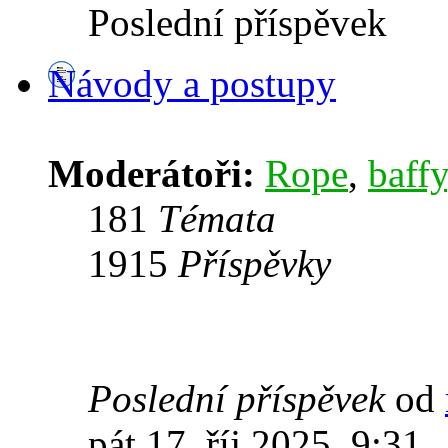
Poslední příspěvek
Návody a postupy
Moderátoři:
Rope
,
baffy
181
Témata
1915
Příspěvky
Poslední příspěvek
od
pát 17. říj 2025, 9:31