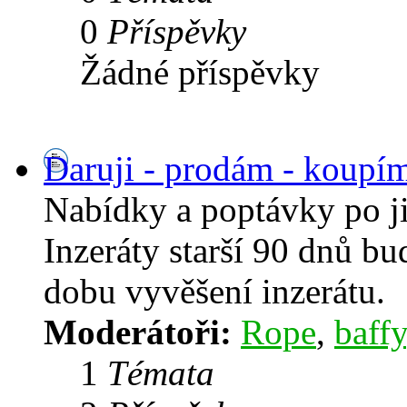
0
Příspěvky
Žádné příspěvky
Daruji - prodám - koupí
Nabídky a poptávky po j
Inzeráty starší 90 dnů b
dobu vyvěšení inzerátu.
Moderátoři:
Rope
,
baffy
1
Témata