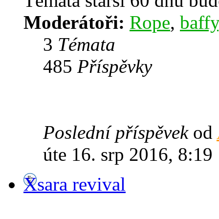
Témata starší 60 dnů bu
Moderátoři:
Rope
,
baffy
3
Témata
485
Příspěvky
Poslední příspěvek
od
úte 16. srp 2016, 8:19
Xsara revival