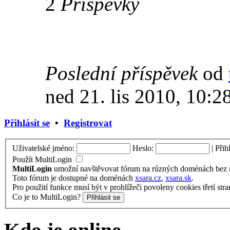
2
Příspěvky
Poslední příspěvek
od
ned 21. lis 2010, 10:2
Přihlásit se
•
Registrovat
Uživatelské jméno:
Heslo:
|
Přih
Použít MultiLogin
MultiLogin
umožní navštěvovat fórum na různých doménách bez nu
Toto fórum je dostupné na doménách
xsara.cz
,
xsara.sk
.
Pro použití funkce musí být v prohlížeči povoleny cookies třetí stra
Co je to MultiLogin?