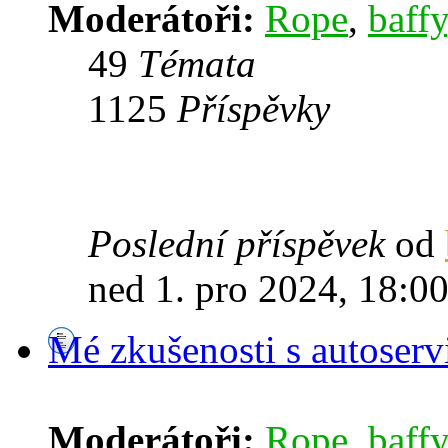
Moderátoři:
Rope
,
baffy
49
Témata
1125
Příspěvky
Poslední příspěvek
od
ned 1. pro 2024, 18:0
Mé zkušenosti s autoserv
Moderátoři:
Rope
,
baffy