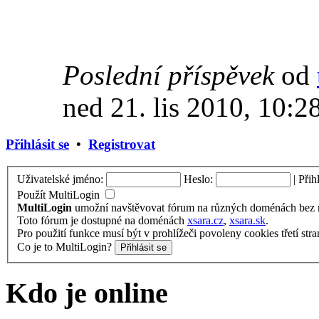
Poslední příspěvek
od
ned 21. lis 2010, 10:2
Přihlásit se
•
Registrovat
Uživatelské jméno:
Heslo:
|
Přih
Použít MultiLogin
MultiLogin
umožní navštěvovat fórum na různých doménách bez nu
Toto fórum je dostupné na doménách
xsara.cz
,
xsara.sk
.
Pro použití funkce musí být v prohlížeči povoleny cookies třetí stra
Co je to MultiLogin?
Kdo je online