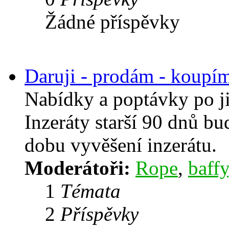
Žádné příspěvky
Daruji - prodám - koupí
Nabídky a poptávky po j
Inzeráty starší 90 dnů b
dobu vyvěšení inzerátu.
Moderátoři:
Rope
,
baffy
1
Témata
2
Příspěvky