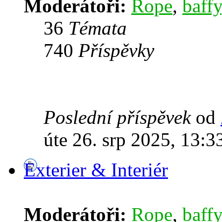
Moderátoři:
Rope
,
baffy
36
Témata
740
Příspěvky
Poslední příspěvek
od
úte 26. srp 2025, 13:3
Exterier & Interiér
Moderátoři:
Rope
,
baffy