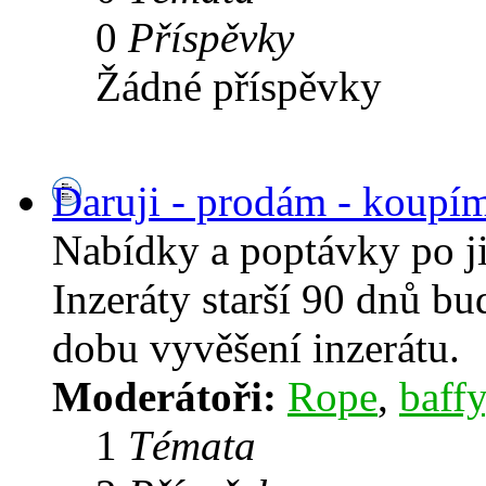
0
Příspěvky
Žádné příspěvky
Daruji - prodám - koupí
Nabídky a poptávky po j
Inzeráty starší 90 dnů b
dobu vyvěšení inzerátu.
Moderátoři:
Rope
,
baffy
1
Témata