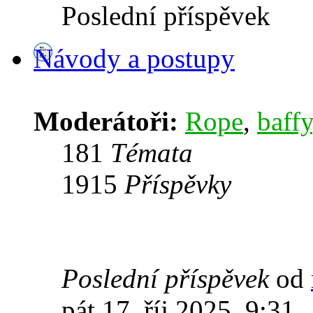
Poslední příspěvek
Návody a postupy
Moderátoři:
Rope
,
baffy
181
Témata
1915
Příspěvky
Poslední příspěvek
od
pát 17. říj 2025, 9:31