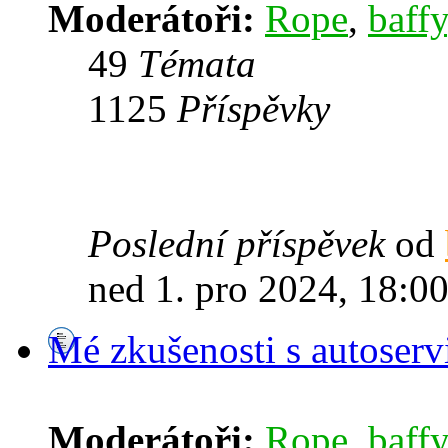
Moderátoři:
Rope
,
baffy
49
Témata
1125
Příspěvky
Poslední příspěvek
od
ned 1. pro 2024, 18:0
Mé zkušenosti s autoserv
Moderátoři:
Rope
,
baffy