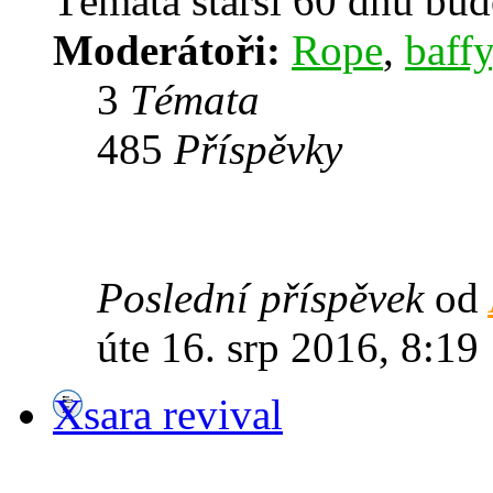
Témata starší 60 dnů bu
Moderátoři:
Rope
,
baffy
3
Témata
485
Příspěvky
Poslední příspěvek
od
úte 16. srp 2016, 8:19
Xsara revival