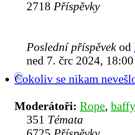
2718
Příspěvky
Poslední příspěvek
od
ned 7. črc 2024, 18:00
Cokoliv se nikam nevešl
Moderátoři:
Rope
,
baffy
351
Témata
6725
Příspěvky