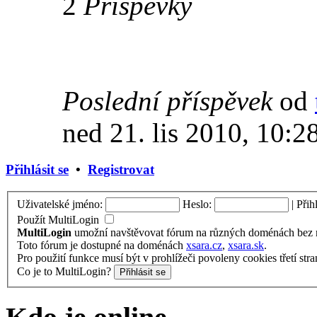
2
Příspěvky
Poslední příspěvek
od
ned 21. lis 2010, 10:2
Přihlásit se
•
Registrovat
Uživatelské jméno:
Heslo:
|
Přih
Použít MultiLogin
MultiLogin
umožní navštěvovat fórum na různých doménách bez nu
Toto fórum je dostupné na doménách
xsara.cz
,
xsara.sk
.
Pro použití funkce musí být v prohlížeči povoleny cookies třetí stra
Co je to MultiLogin?