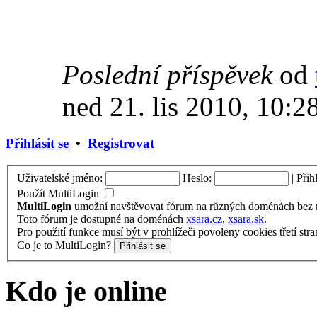
Poslední příspěvek
od
ned 21. lis 2010, 10:2
Přihlásit se
•
Registrovat
Uživatelské jméno:
Heslo:
|
Přih
Použít MultiLogin
MultiLogin
umožní navštěvovat fórum na různých doménách bez nu
Toto fórum je dostupné na doménách
xsara.cz
,
xsara.sk
.
Pro použití funkce musí být v prohlížeči povoleny cookies třetí stra
Co je to MultiLogin?
Kdo je online