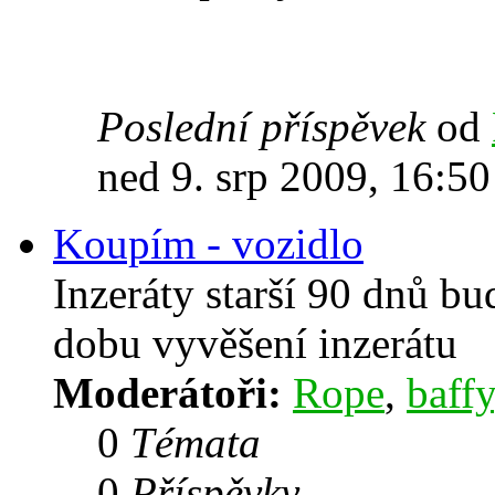
Poslední příspěvek
od
ned 9. srp 2009, 16:50
Koupím - vozidlo
Inzeráty starší 90 dnů b
dobu vyvěšení inzerátu
Moderátoři:
Rope
,
baffy
0
Témata
0
Příspěvky