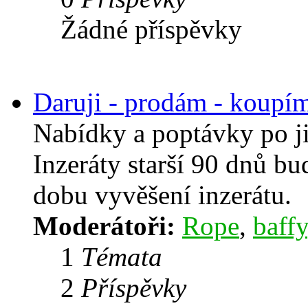
Žádné příspěvky
Daruji - prodám - koupí
Nabídky a poptávky po j
Inzeráty starší 90 dnů b
dobu vyvěšení inzerátu.
Moderátoři:
Rope
,
baffy
1
Témata
2
Příspěvky