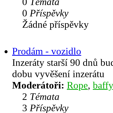
0
Témata
0
Příspěvky
Žádné příspěvky
Prodám - vozidlo
Inzeráty starší 90 dnů b
dobu vyvěšení inzerátu
Moderátoři:
Rope
,
baffy
2
Témata
3
Příspěvky