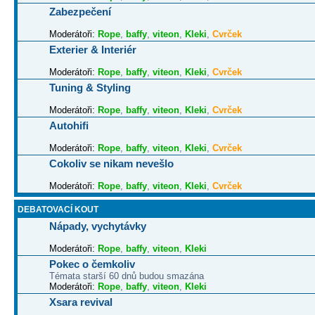
Zabezpečení
Moderátoři:
Rope
,
baffy
,
viteon
,
Kleki
,
Cvrček
Exterier & Interiér
Moderátoři:
Rope
,
baffy
,
viteon
,
Kleki
,
Cvrček
Tuning & Styling
Moderátoři:
Rope
,
baffy
,
viteon
,
Kleki
,
Cvrček
Autohifi
Moderátoři:
Rope
,
baffy
,
viteon
,
Kleki
,
Cvrček
Cokoliv se nikam nevešlo
Moderátoři:
Rope
,
baffy
,
viteon
,
Kleki
,
Cvrček
DEBATOVACÍ KOUT
Nápady, vychytávky
Moderátoři:
Rope
,
baffy
,
viteon
,
Kleki
Pokec o čemkoliv
Témata starší 60 dnů budou smazána
Moderátoři:
Rope
,
baffy
,
viteon
,
Kleki
Xsara revival