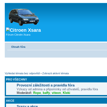
Fórum Citroën Xsara
Obsah fóra
Vyhledat témata bez odpovědí
•
Zobrazit aktivní témata
PRO VŠECHNY
Provozní záležitosti a pravidla fóra
Vzkazy od admina a připomínky od uživatelů, pravidla fóra
Moderátoři:
Rope
,
baffy
,
viteon
,
Kleki
AKCE
Srazy a akce