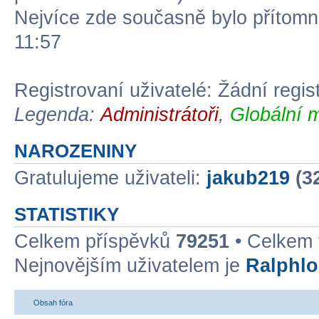
Nejvíce zde současně bylo přítom
11:57
Registrovaní uživatelé: Žádní regis
Legenda:
Administrátoři
,
Globální 
NAROZENINY
Gratulujeme uživateli:
jakub219
(3
STATISTIKY
Celkem příspěvků
79251
• Celkem
Nejnovějším uživatelem je
Ralphlo
Obsah fóra