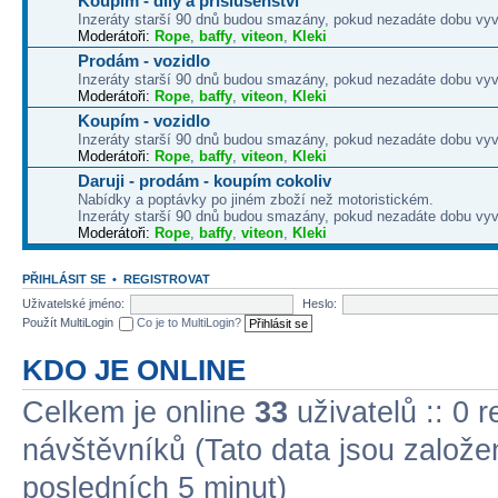
Koupím - díly a příslušenství
Inzeráty starší 90 dnů budou smazány, pokud nezadáte dobu vyv
Moderátoři:
Rope
,
baffy
,
viteon
,
Kleki
Prodám - vozidlo
Inzeráty starší 90 dnů budou smazány, pokud nezadáte dobu vyv
Moderátoři:
Rope
,
baffy
,
viteon
,
Kleki
Koupím - vozidlo
Inzeráty starší 90 dnů budou smazány, pokud nezadáte dobu vyv
Moderátoři:
Rope
,
baffy
,
viteon
,
Kleki
Daruji - prodám - koupím cokoliv
Nabídky a poptávky po jiném zboží než motoristickém.
Inzeráty starší 90 dnů budou smazány, pokud nezadáte dobu vyv
Moderátoři:
Rope
,
baffy
,
viteon
,
Kleki
PŘIHLÁSIT SE
•
REGISTROVAT
Uživatelské jméno:
Heslo:
Použít MultiLogin
Co je to MultiLogin?
KDO JE ONLINE
Celkem je online
33
uživatelů :: 0 
návštěvníků (Tato data jsou založena
posledních 5 minut)