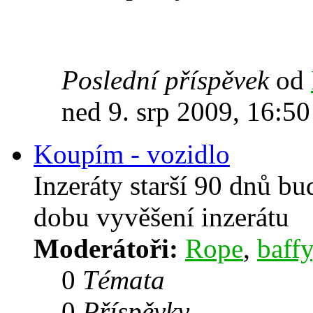
Poslední příspěvek
od
ned 9. srp 2009, 16:50
Koupím - vozidlo
Inzeráty starší 90 dnů b
dobu vyvěšení inzerátu
Moderátoři:
Rope
,
baffy
0
Témata
0
Příspěvky