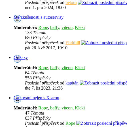
Poslední příspěvek
od
betom
ned 1. pro 2024, 18:00
Mé zkušenosti s autoservisy
Moderátoři:
Rope
,
baffy
,
viteon
,
Kleki
133
Témata
680
Příspěvky
Poslední příspěvek
od
Ebrithill
pát 26. kvě 2017, 19:10
Odkazy
Moderátoři:
Rope
,
baffy
,
viteon
,
Kleki
64
Témata
558
Příspěvky
Poslední příspěvek
od
kapitán
úte 7. lis 2023, 21:36
Cestování nejen s Xsarou
Moderátoři:
Rope
,
baffy
,
viteon
,
Kleki
47
Témata
637
Příspěvky
Poslední příspěvek
od
Rope