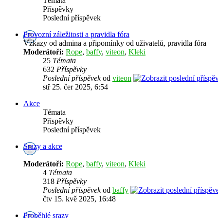
Témata
Příspěvky
Poslední příspěvek
Provozní záležitosti a pravidla fóra
Vzkazy od admina a připomínky od uživatelů, pravidla fóra
Moderátoři:
Rope
,
baffy
,
viteon
,
Kleki
25
Témata
632
Příspěvky
Poslední příspěvek
od
viteon
stř 25. čer 2025, 6:54
Akce
Témata
Příspěvky
Poslední příspěvek
Srazy a akce
Moderátoři:
Rope
,
baffy
,
viteon
,
Kleki
4
Témata
318
Příspěvky
Poslední příspěvek
od
baffy
čtv 15. kvě 2025, 16:48
Proběhlé srazy