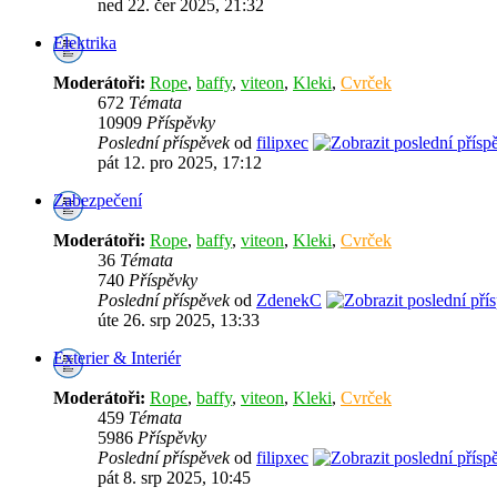
ned 22. čer 2025, 21:32
Elektrika
Moderátoři:
Rope
,
baffy
,
viteon
,
Kleki
,
Cvrček
672
Témata
10909
Příspěvky
Poslední příspěvek
od
filipxec
pát 12. pro 2025, 17:12
Zabezpečení
Moderátoři:
Rope
,
baffy
,
viteon
,
Kleki
,
Cvrček
36
Témata
740
Příspěvky
Poslední příspěvek
od
ZdenekC
úte 26. srp 2025, 13:33
Exterier & Interiér
Moderátoři:
Rope
,
baffy
,
viteon
,
Kleki
,
Cvrček
459
Témata
5986
Příspěvky
Poslední příspěvek
od
filipxec
pát 8. srp 2025, 10:45