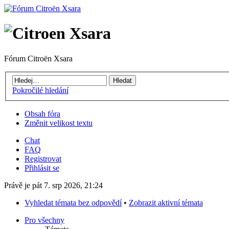
Fórum Citroën Xsara
Pokročilé hledání
Obsah fóra
Změnit velikost textu
Chat
FAQ
Registrovat
Přihlásit se
Právě je pát 7. srp 2026, 21:24
Vyhledat témata bez odpovědí
•
Zobrazit aktivní témata
Pro všechny