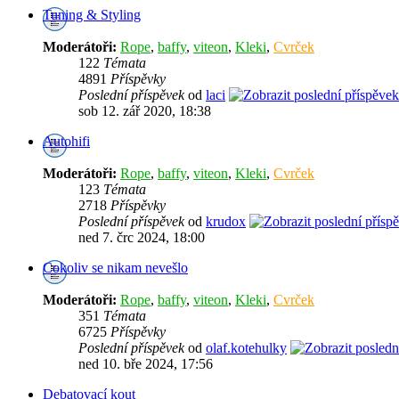
Tuning & Styling
Moderátoři:
Rope
,
baffy
,
viteon
,
Kleki
,
Cvrček
122
Témata
4891
Příspěvky
Poslední příspěvek
od
laci
sob 12. zář 2020, 18:38
Autohifi
Moderátoři:
Rope
,
baffy
,
viteon
,
Kleki
,
Cvrček
123
Témata
2718
Příspěvky
Poslední příspěvek
od
krudox
ned 7. črc 2024, 18:00
Cokoliv se nikam nevešlo
Moderátoři:
Rope
,
baffy
,
viteon
,
Kleki
,
Cvrček
351
Témata
6725
Příspěvky
Poslední příspěvek
od
olaf.kotehulky
ned 10. bře 2024, 17:56
Debatovací kout