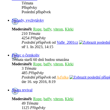
Témata
Příspěvky
Poslední příspěvek
Nápady, vychytávky
Moderátoři:
Rope
,
baffy
,
viteon
,
Kleki
210
Témata
4254
Příspěvky
Poslední příspěvek
od
Vafle_2001cz
stř 1. lis 2023, 14:15
Pokec o čemkoliv
Témata starší 60 dnů budou smazána
Moderátoři:
Rope
,
baffy
,
viteon
,
Kleki
3
Témata
485
Příspěvky
Poslední příspěvek
od
Aďulka
úte 16. srp 2016, 8:19
Xsara revival
Moderátoři:
Rope
,
baffy
,
viteon
,
Kleki
49
Témata
1125
Příspěvky