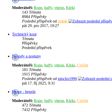
Moderátoři:
Rope
,
baffy
,
viteon
,
Kleki
143
Témata
8984
Příspěvky
Poslední příspěvek
od
empík
pát 29. pro 2017, 19:27
Technický kout
Témata
Příspěvky
Poslední příspěvek
Návody a postupy
Moderátoři:
Rope
,
baffy
,
viteon
,
Kleki
,
Cvrček
181
Témata
1915
Příspěvky
Poslední příspěvek
od
mischo1990
pát 17. říj 2025, 9:31
Motor - benzín
Moderátoři:
Rope
,
baffy
,
viteon
,
Kleki
,
Cvrček
472
Témata
7432
Příspěvky