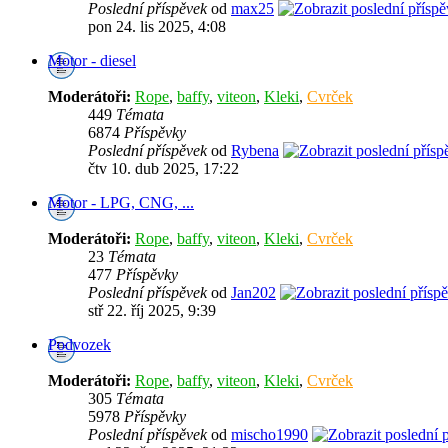
Poslední příspěvek
od
max25
pon 24. lis 2025, 4:08
Motor - diesel
Moderátoři:
Rope
,
baffy
,
viteon
,
Kleki
,
Cvrček
449
Témata
6874
Příspěvky
Poslední příspěvek
od
Rybena
čtv 10. dub 2025, 17:22
Motor - LPG, CNG, ...
Moderátoři:
Rope
,
baffy
,
viteon
,
Kleki
,
Cvrček
23
Témata
477
Příspěvky
Poslední příspěvek
od
Jan202
stř 22. říj 2025, 9:39
Podvozek
Moderátoři:
Rope
,
baffy
,
viteon
,
Kleki
,
Cvrček
305
Témata
5978
Příspěvky
Poslední příspěvek
od
mischo1990