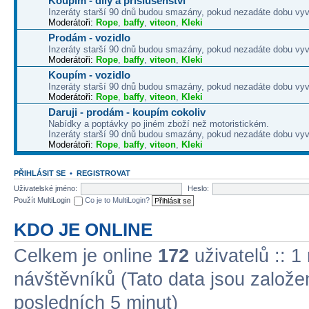
Koupím - díly a příslušenství
Inzeráty starší 90 dnů budou smazány, pokud nezadáte dobu vyv
Moderátoři:
Rope
,
baffy
,
viteon
,
Kleki
Prodám - vozidlo
Inzeráty starší 90 dnů budou smazány, pokud nezadáte dobu vyv
Moderátoři:
Rope
,
baffy
,
viteon
,
Kleki
Koupím - vozidlo
Inzeráty starší 90 dnů budou smazány, pokud nezadáte dobu vyv
Moderátoři:
Rope
,
baffy
,
viteon
,
Kleki
Daruji - prodám - koupím cokoliv
Nabídky a poptávky po jiném zboží než motoristickém.
Inzeráty starší 90 dnů budou smazány, pokud nezadáte dobu vyv
Moderátoři:
Rope
,
baffy
,
viteon
,
Kleki
PŘIHLÁSIT SE
•
REGISTROVAT
Uživatelské jméno:
Heslo:
Použít MultiLogin
Co je to MultiLogin?
KDO JE ONLINE
Celkem je online
172
uživatelů :: 1
návštěvníků (Tato data jsou založena
posledních 5 minut)