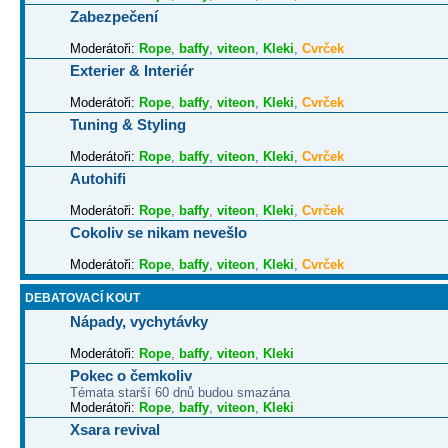
Zabezpečení
Moderátoři:
Rope
,
baffy
,
viteon
,
Kleki
,
Cvrček
Exterier & Interiér
Moderátoři:
Rope
,
baffy
,
viteon
,
Kleki
,
Cvrček
Tuning & Styling
Moderátoři:
Rope
,
baffy
,
viteon
,
Kleki
,
Cvrček
Autohifi
Moderátoři:
Rope
,
baffy
,
viteon
,
Kleki
,
Cvrček
Cokoliv se nikam nevešlo
Moderátoři:
Rope
,
baffy
,
viteon
,
Kleki
,
Cvrček
DEBATOVACÍ KOUT
Nápady, vychytávky
Moderátoři:
Rope
,
baffy
,
viteon
,
Kleki
Pokec o čemkoliv
Témata starší 60 dnů budou smazána
Moderátoři:
Rope
,
baffy
,
viteon
,
Kleki
Xsara revival