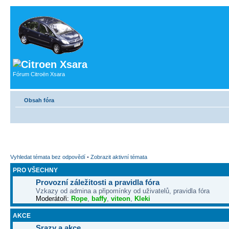
Fórum Citroën Xsara
Obsah fóra
Vyhledat témata bez odpovědí
•
Zobrazit aktivní témata
PRO VŠECHNY
Provozní záležitosti a pravidla fóra
Vzkazy od admina a připomínky od uživatelů, pravidla fóra
Moderátoři:
Rope
,
baffy
,
viteon
,
Kleki
AKCE
Srazy a akce