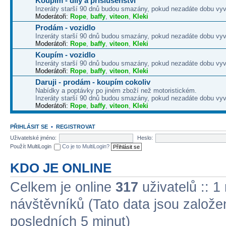
Koupím - díly a příslušenství
Inzeráty starší 90 dnů budou smazány, pokud nezadáte dobu vyv
Moderátoři:
Rope
,
baffy
,
viteon
,
Kleki
Prodám - vozidlo
Inzeráty starší 90 dnů budou smazány, pokud nezadáte dobu vyv
Moderátoři:
Rope
,
baffy
,
viteon
,
Kleki
Koupím - vozidlo
Inzeráty starší 90 dnů budou smazány, pokud nezadáte dobu vyv
Moderátoři:
Rope
,
baffy
,
viteon
,
Kleki
Daruji - prodám - koupím cokoliv
Nabídky a poptávky po jiném zboží než motoristickém.
Inzeráty starší 90 dnů budou smazány, pokud nezadáte dobu vyv
Moderátoři:
Rope
,
baffy
,
viteon
,
Kleki
PŘIHLÁSIT SE
•
REGISTROVAT
Uživatelské jméno:
Heslo:
Použít MultiLogin
Co je to MultiLogin?
KDO JE ONLINE
Celkem je online
317
uživatelů :: 1
návštěvníků (Tato data jsou založena
posledních 5 minut)