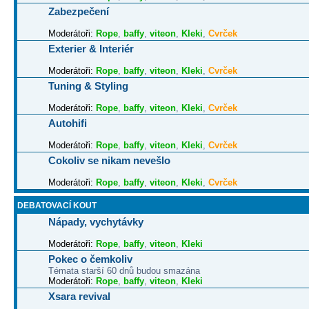
Zabezpečení
Moderátoři:
Rope
,
baffy
,
viteon
,
Kleki
,
Cvrček
Exterier & Interiér
Moderátoři:
Rope
,
baffy
,
viteon
,
Kleki
,
Cvrček
Tuning & Styling
Moderátoři:
Rope
,
baffy
,
viteon
,
Kleki
,
Cvrček
Autohifi
Moderátoři:
Rope
,
baffy
,
viteon
,
Kleki
,
Cvrček
Cokoliv se nikam nevešlo
Moderátoři:
Rope
,
baffy
,
viteon
,
Kleki
,
Cvrček
DEBATOVACÍ KOUT
Nápady, vychytávky
Moderátoři:
Rope
,
baffy
,
viteon
,
Kleki
Pokec o čemkoliv
Témata starší 60 dnů budou smazána
Moderátoři:
Rope
,
baffy
,
viteon
,
Kleki
Xsara revival