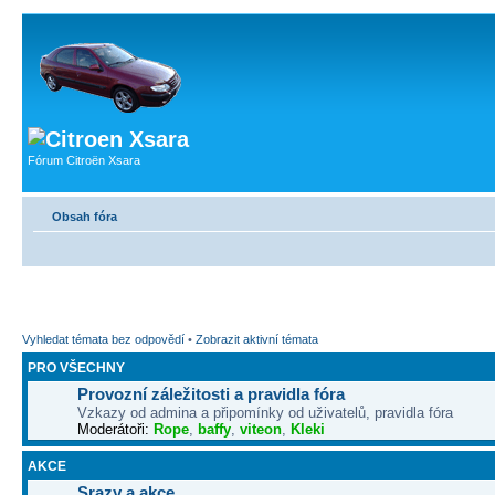
Fórum Citroën Xsara
Obsah fóra
Vyhledat témata bez odpovědí
•
Zobrazit aktivní témata
PRO VŠECHNY
Provozní záležitosti a pravidla fóra
Vzkazy od admina a připomínky od uživatelů, pravidla fóra
Moderátoři:
Rope
,
baffy
,
viteon
,
Kleki
AKCE
Srazy a akce