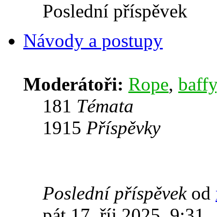
Poslední příspěvek
Návody a postupy
Moderátoři:
Rope
,
baffy
181
Témata
1915
Příspěvky
Poslední příspěvek
od
pát 17. říj 2025, 9:31