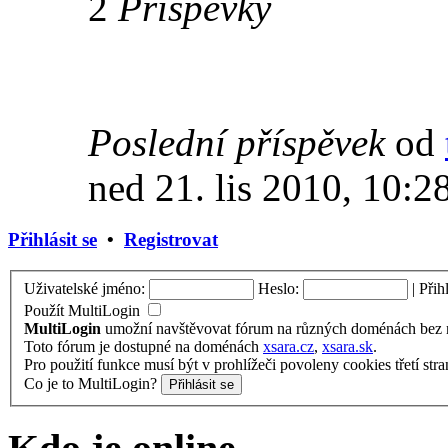
2
Příspěvky
Poslední příspěvek
od
ned 21. lis 2010, 10:2
Přihlásit se
•
Registrovat
Uživatelské jméno:
Heslo:
|
Přih
Použít MultiLogin
MultiLogin
umožní navštěvovat fórum na různých doménách bez nu
Toto fórum je dostupné na doménách
xsara.cz
,
xsara.sk
.
Pro použití funkce musí být v prohlížeči povoleny cookies třetí stra
Co je to MultiLogin?