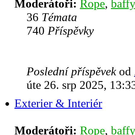
Moderátoři:
Rope
,
baffy
36
Témata
740
Příspěvky
Poslední příspěvek
od
úte 26. srp 2025, 13:3
Exterier & Interiér
Moderátoři:
Rope
,
baffy