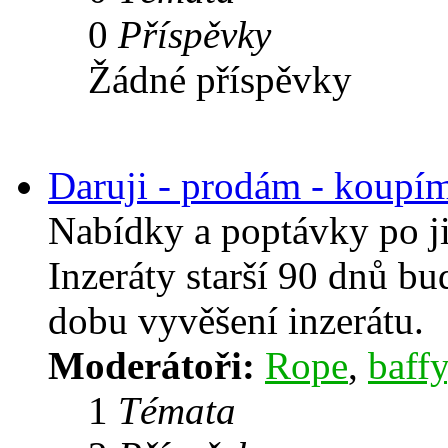
0
Příspěvky
Žádné příspěvky
Daruji - prodám - koupí
Nabídky a poptávky po j
Inzeráty starší 90 dnů b
dobu vyvěšení inzerátu.
Moderátoři:
Rope
,
baffy
1
Témata