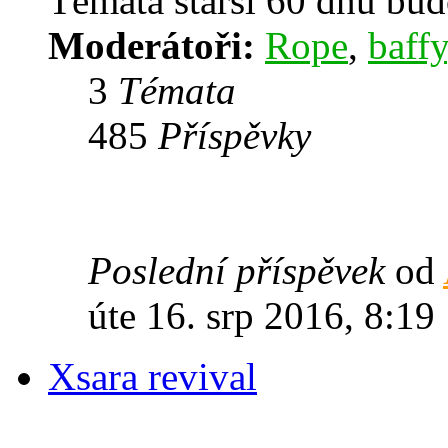
Témata starší 60 dnů bu
Moderátoři:
Rope
,
baffy
3
Témata
485
Příspěvky
Poslední příspěvek
od
úte 16. srp 2016, 8:19
Xsara revival