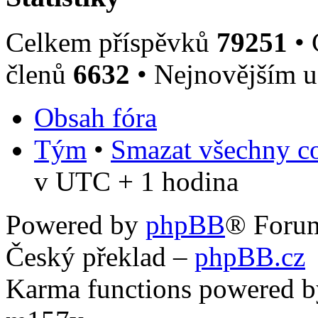
Celkem příspěvků
79251
• 
členů
6632
• Nejnovějším u
Obsah fóra
Tým
•
Smazat všechny co
v UTC + 1 hodina
Powered by
phpBB
® Foru
Český překlad –
phpBB.cz
Karma functions powered