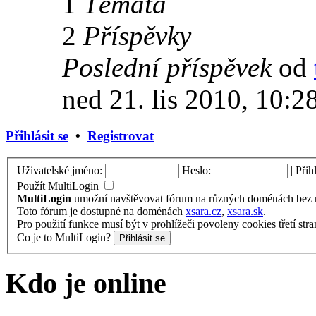
1
Témata
2
Příspěvky
Poslední příspěvek
od
ned 21. lis 2010, 10:2
Přihlásit se
•
Registrovat
Uživatelské jméno:
Heslo:
|
Přih
Použít MultiLogin
MultiLogin
umožní navštěvovat fórum na různých doménách bez nu
Toto fórum je dostupné na doménách
xsara.cz
,
xsara.sk
.
Pro použití funkce musí být v prohlížeči povoleny cookies třetí stra
Co je to MultiLogin?
Kdo je online