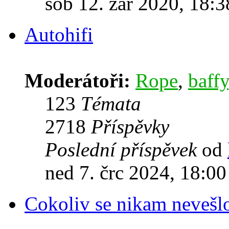
sob 12. zář 2020, 18:3
Autohifi
Moderátoři:
Rope
,
baffy
123
Témata
2718
Příspěvky
Poslední příspěvek
od
ned 7. črc 2024, 18:00
Cokoliv se nikam nevešl