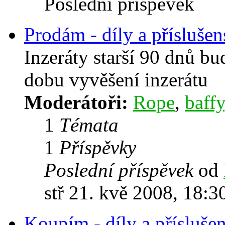
Poslední příspěvek
Prodám - díly a příslušen
Inzeráty starší 90 dnů b
dobu vyvěšení inzerátu
Moderátoři:
Rope
,
baffy
1
Témata
1
Příspěvky
Poslední příspěvek
od
stř 21. kvě 2008, 18:3
Koupím - díly a příslušen