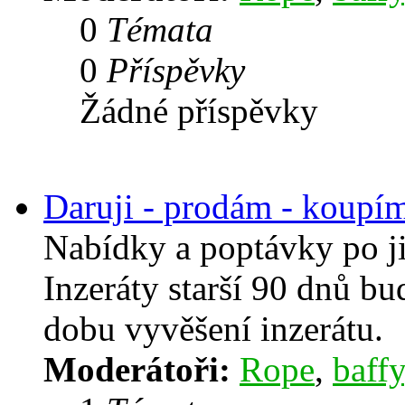
0
Témata
0
Příspěvky
Žádné příspěvky
Daruji - prodám - koupí
Nabídky a poptávky po j
Inzeráty starší 90 dnů b
dobu vyvěšení inzerátu.
Moderátoři:
Rope
,
baffy