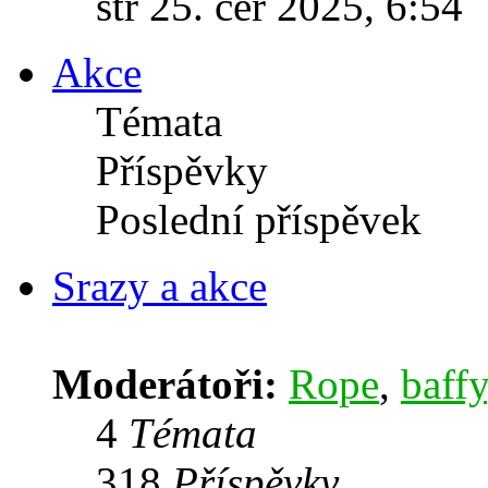
stř 25. čer 2025, 6:54
Akce
Témata
Příspěvky
Poslední příspěvek
Srazy a akce
Moderátoři:
Rope
,
baffy
4
Témata
318
Příspěvky