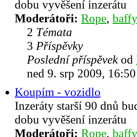
dobu vyvěšení inzerátu
Moderátoři:
Rope
,
baffy
2
Témata
3
Příspěvky
Poslední příspěvek
od
ned 9. srp 2009, 16:50
Koupím - vozidlo
Inzeráty starší 90 dnů b
dobu vyvěšení inzerátu
Moderátoři:
Rope
,
baffy