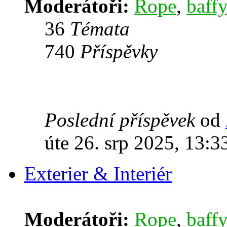
Moderátoři:
Rope
,
baffy
36
Témata
740
Příspěvky
Poslední příspěvek
od
úte 26. srp 2025, 13:3
Exterier & Interiér
Moderátoři:
Rope
,
baffy