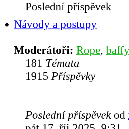
Poslední příspěvek
Návody a postupy
Moderátoři:
Rope
,
baffy
181
Témata
1915
Příspěvky
Poslední příspěvek
od
pát 17. říj 2025, 9:31