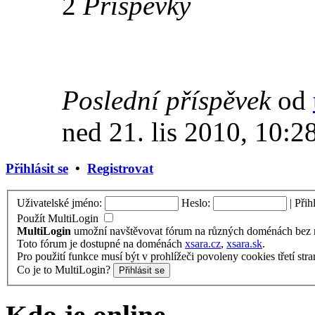
2
Příspěvky
Poslední příspěvek
od
ned 21. lis 2010, 10:2
Přihlásit se
•
Registrovat
Uživatelské jméno:
Heslo:
|
Přih
Použít MultiLogin
MultiLogin
umožní navštěvovat fórum na různých doménách bez nu
Toto fórum je dostupné na doménách
xsara.cz
,
xsara.sk
.
Pro použití funkce musí být v prohlížeči povoleny cookies třetí stra
Co je to MultiLogin?