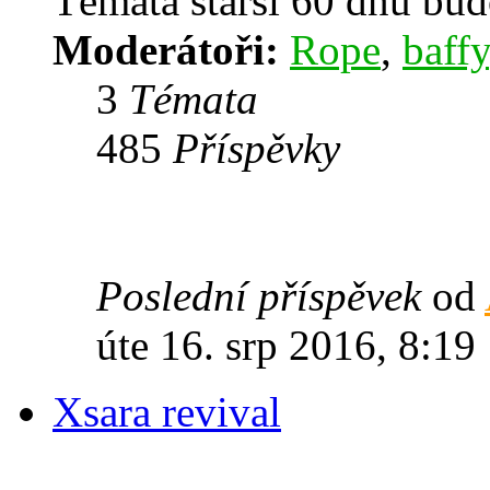
Témata starší 60 dnů bu
Moderátoři:
Rope
,
baffy
3
Témata
485
Příspěvky
Poslední příspěvek
od
úte 16. srp 2016, 8:19
Xsara revival