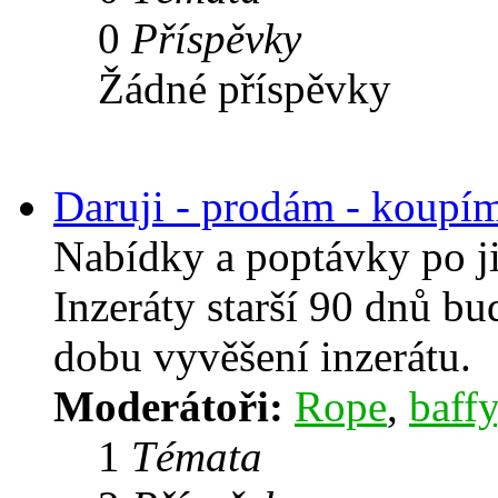
0
Příspěvky
Žádné příspěvky
Daruji - prodám - koupí
Nabídky a poptávky po j
Inzeráty starší 90 dnů b
dobu vyvěšení inzerátu.
Moderátoři:
Rope
,
baffy
1
Témata