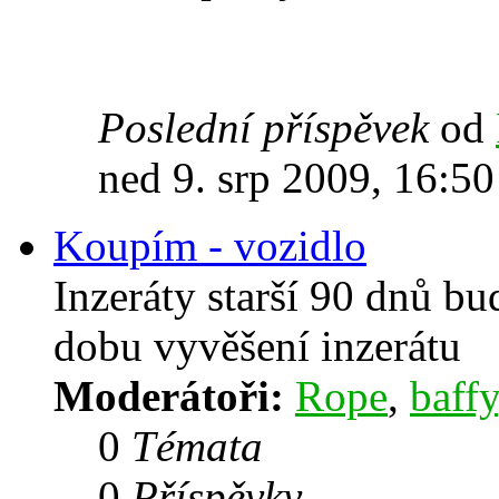
Poslední příspěvek
od
ned 9. srp 2009, 16:50
Koupím - vozidlo
Inzeráty starší 90 dnů b
dobu vyvěšení inzerátu
Moderátoři:
Rope
,
baffy
0
Témata
0
Příspěvky