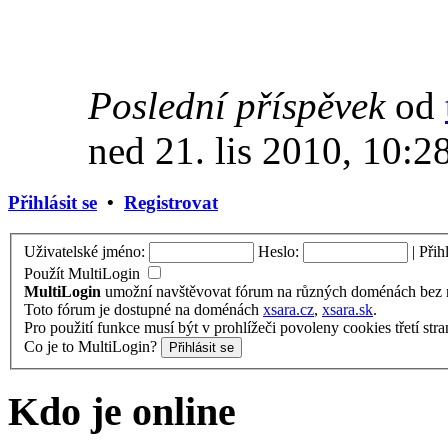
Poslední příspěvek
od
ned 21. lis 2010, 10:2
Přihlásit se
•
Registrovat
Uživatelské jméno:
Heslo:
|
Přih
Použít MultiLogin
MultiLogin
umožní navštěvovat fórum na různých doménách bez nu
Toto fórum je dostupné na doménách
xsara.cz
,
xsara.sk
.
Pro použití funkce musí být v prohlížeči povoleny cookies třetí stra
Co je to MultiLogin?
Kdo je online