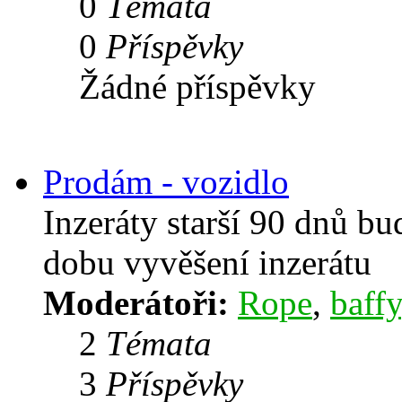
0
Témata
0
Příspěvky
Žádné příspěvky
Prodám - vozidlo
Inzeráty starší 90 dnů b
dobu vyvěšení inzerátu
Moderátoři:
Rope
,
baffy
2
Témata
3
Příspěvky