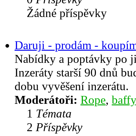
Žádné příspěvky
Daruji - prodám - koupí
Nabídky a poptávky po j
Inzeráty starší 90 dnů b
dobu vyvěšení inzerátu.
Moderátoři:
Rope
,
baffy
1
Témata
2
Příspěvky