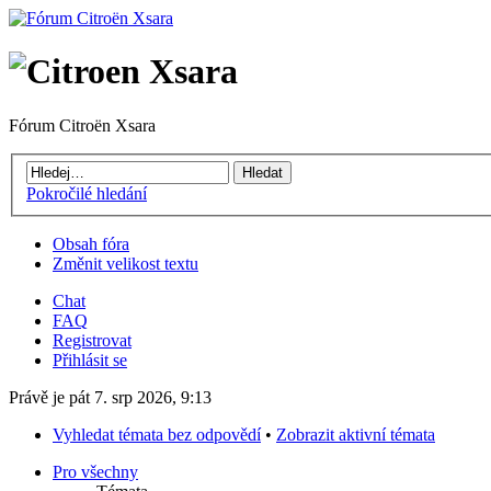
Fórum Citroën Xsara
Pokročilé hledání
Obsah fóra
Změnit velikost textu
Chat
FAQ
Registrovat
Přihlásit se
Právě je pát 7. srp 2026, 9:13
Vyhledat témata bez odpovědí
•
Zobrazit aktivní témata
Pro všechny