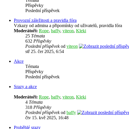
Témata
Příspěvky
Poslední příspěvek
Provozní záležitosti a pravidla fóra
Vzkazy od admina a připomínky od uživatelů, pravidla fóra
Moderátoři:
Rope
,
baffy
,
viteon
,
Kleki
25
Témata
632
Příspěvky
Poslední příspěvek
od
viteon
stř 25. čer 2025, 6:54
Akce
Témata
Příspěvky
Poslední příspěvek
Srazy a akce
Moderátoři:
Rope
,
baffy
,
viteon
,
Kleki
4
Témata
318
Příspěvky
Poslední příspěvek
od
baffy
čtv 15. kvě 2025, 16:48
Proběhlé srazy