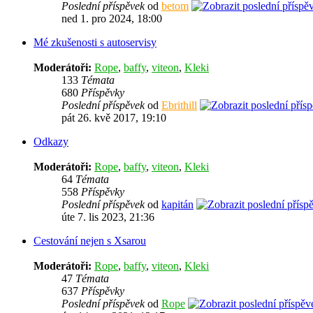
Poslední příspěvek
od
betom
ned 1. pro 2024, 18:00
Mé zkušenosti s autoservisy
Moderátoři:
Rope
,
baffy
,
viteon
,
Kleki
133
Témata
680
Příspěvky
Poslední příspěvek
od
Ebrithill
pát 26. kvě 2017, 19:10
Odkazy
Moderátoři:
Rope
,
baffy
,
viteon
,
Kleki
64
Témata
558
Příspěvky
Poslední příspěvek
od
kapitán
úte 7. lis 2023, 21:36
Cestování nejen s Xsarou
Moderátoři:
Rope
,
baffy
,
viteon
,
Kleki
47
Témata
637
Příspěvky
Poslední příspěvek
od
Rope