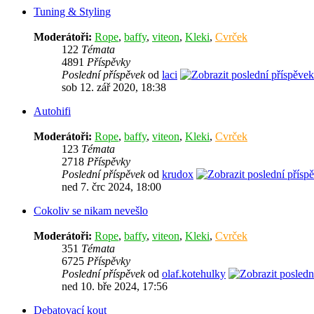
Tuning & Styling
Moderátoři:
Rope
,
baffy
,
viteon
,
Kleki
,
Cvrček
122
Témata
4891
Příspěvky
Poslední příspěvek
od
laci
sob 12. zář 2020, 18:38
Autohifi
Moderátoři:
Rope
,
baffy
,
viteon
,
Kleki
,
Cvrček
123
Témata
2718
Příspěvky
Poslední příspěvek
od
krudox
ned 7. črc 2024, 18:00
Cokoliv se nikam nevešlo
Moderátoři:
Rope
,
baffy
,
viteon
,
Kleki
,
Cvrček
351
Témata
6725
Příspěvky
Poslední příspěvek
od
olaf.kotehulky
ned 10. bře 2024, 17:56
Debatovací kout