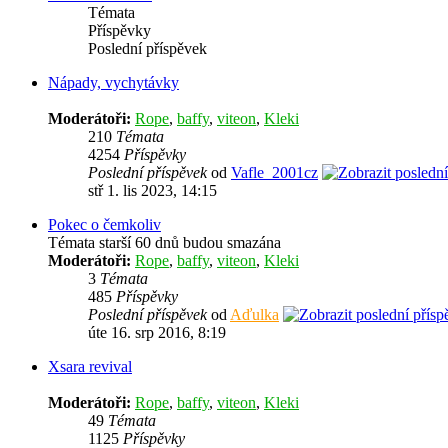
Témata
Příspěvky
Poslední příspěvek
Nápady, vychytávky
Moderátoři:
Rope
,
baffy
,
viteon
,
Kleki
210
Témata
4254
Příspěvky
Poslední příspěvek
od
Vafle_2001cz
stř 1. lis 2023, 14:15
Pokec o čemkoliv
Témata starší 60 dnů budou smazána
Moderátoři:
Rope
,
baffy
,
viteon
,
Kleki
3
Témata
485
Příspěvky
Poslední příspěvek
od
Aďulka
úte 16. srp 2016, 8:19
Xsara revival
Moderátoři:
Rope
,
baffy
,
viteon
,
Kleki
49
Témata
1125
Příspěvky