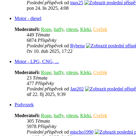
Poslední příspěvek
od
max25
pon 24. lis 2025, 4:08
Motor - diesel
Moderátoři:
Rope
,
baffy
,
viteon
,
Kleki
,
Cvrček
449
Témata
6874
Příspěvky
Poslední příspěvek
od
Rybena
čtv 10. dub 2025, 17:22
Motor - LPG, CNG, ...
Moderátoři:
Rope
,
baffy
,
viteon
,
Kleki
,
Cvrček
23
Témata
477
Příspěvky
Poslední příspěvek
od
Jan202
stř 22. říj 2025, 9:39
Podvozek
Moderátoři:
Rope
,
baffy
,
viteon
,
Kleki
,
Cvrček
305
Témata
5978
Příspěvky
Poslední příspěvek
od
mischo1990