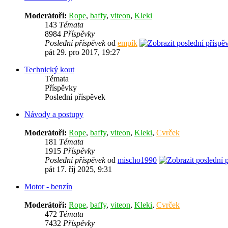
Moderátoři:
Rope
,
baffy
,
viteon
,
Kleki
143
Témata
8984
Příspěvky
Poslední příspěvek
od
empík
pát 29. pro 2017, 19:27
Technický kout
Témata
Příspěvky
Poslední příspěvek
Návody a postupy
Moderátoři:
Rope
,
baffy
,
viteon
,
Kleki
,
Cvrček
181
Témata
1915
Příspěvky
Poslední příspěvek
od
mischo1990
pát 17. říj 2025, 9:31
Motor - benzín
Moderátoři:
Rope
,
baffy
,
viteon
,
Kleki
,
Cvrček
472
Témata
7432
Příspěvky