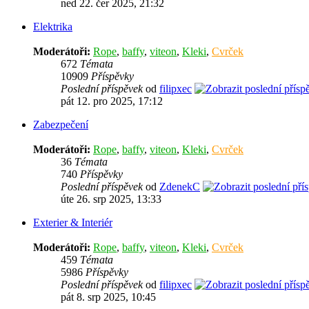
ned 22. čer 2025, 21:32
Elektrika
Moderátoři:
Rope
,
baffy
,
viteon
,
Kleki
,
Cvrček
672
Témata
10909
Příspěvky
Poslední příspěvek
od
filipxec
pát 12. pro 2025, 17:12
Zabezpečení
Moderátoři:
Rope
,
baffy
,
viteon
,
Kleki
,
Cvrček
36
Témata
740
Příspěvky
Poslední příspěvek
od
ZdenekC
úte 26. srp 2025, 13:33
Exterier & Interiér
Moderátoři:
Rope
,
baffy
,
viteon
,
Kleki
,
Cvrček
459
Témata
5986
Příspěvky
Poslední příspěvek
od
filipxec
pát 8. srp 2025, 10:45