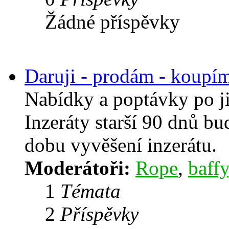
Žádné příspěvky
Daruji - prodám - koupí
Nabídky a poptávky po j
Inzeráty starší 90 dnů b
dobu vyvěšení inzerátu.
Moderátoři:
Rope
,
baffy
1
Témata
2
Příspěvky