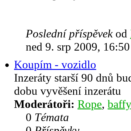
Poslední příspěvek
od
ned 9. srp 2009, 16:50
Koupím - vozidlo
Inzeráty starší 90 dnů b
dobu vyvěšení inzerátu
Moderátoři:
Rope
,
baffy
0
Témata
0
Příspěvky