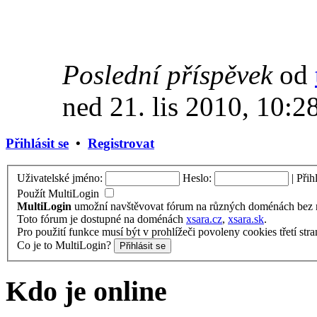
Poslední příspěvek
od
ned 21. lis 2010, 10:2
Přihlásit se
•
Registrovat
Uživatelské jméno:
Heslo:
|
Přih
Použít MultiLogin
MultiLogin
umožní navštěvovat fórum na různých doménách bez nu
Toto fórum je dostupné na doménách
xsara.cz
,
xsara.sk
.
Pro použití funkce musí být v prohlížeči povoleny cookies třetí stra
Co je to MultiLogin?
Kdo je online