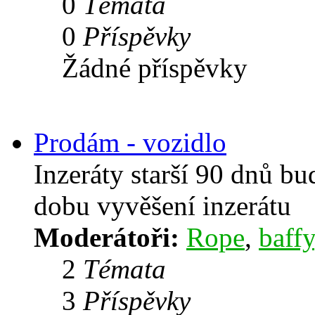
0
Témata
0
Příspěvky
Žádné příspěvky
Prodám - vozidlo
Inzeráty starší 90 dnů b
dobu vyvěšení inzerátu
Moderátoři:
Rope
,
baffy
2
Témata
3
Příspěvky