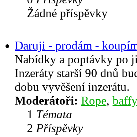
Žádné příspěvky
Daruji - prodám - koupí
Nabídky a poptávky po j
Inzeráty starší 90 dnů b
dobu vyvěšení inzerátu.
Moderátoři:
Rope
,
baffy
1
Témata
2
Příspěvky