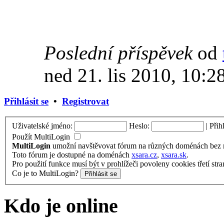
Poslední příspěvek
od
ned 21. lis 2010, 10:2
Přihlásit se
•
Registrovat
Uživatelské jméno:
Heslo:
|
Přih
Použít MultiLogin
MultiLogin
umožní navštěvovat fórum na různých doménách bez nu
Toto fórum je dostupné na doménách
xsara.cz
,
xsara.sk
.
Pro použití funkce musí být v prohlížeči povoleny cookies třetí stra
Co je to MultiLogin?
Kdo je online