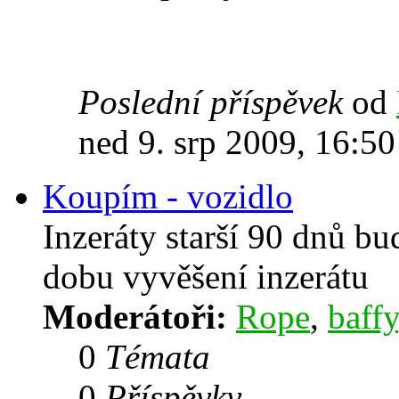
Poslední příspěvek
od
ned 9. srp 2009, 16:50
Koupím - vozidlo
Inzeráty starší 90 dnů b
dobu vyvěšení inzerátu
Moderátoři:
Rope
,
baffy
0
Témata
0
Příspěvky