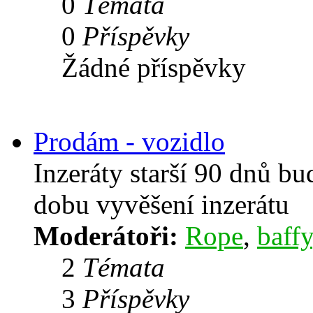
0
Témata
0
Příspěvky
Žádné příspěvky
Prodám - vozidlo
Inzeráty starší 90 dnů b
dobu vyvěšení inzerátu
Moderátoři:
Rope
,
baffy
2
Témata
3
Příspěvky