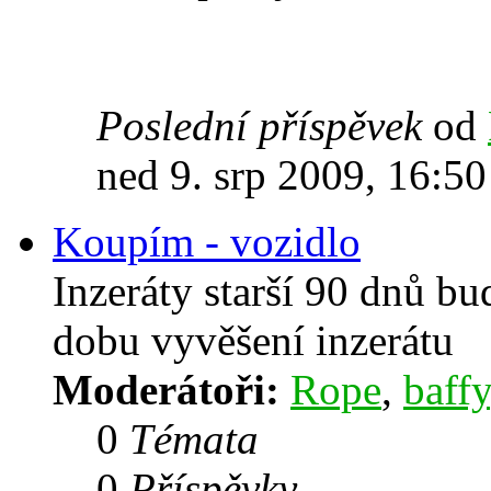
Poslední příspěvek
od
ned 9. srp 2009, 16:50
Koupím - vozidlo
Inzeráty starší 90 dnů b
dobu vyvěšení inzerátu
Moderátoři:
Rope
,
baffy
0
Témata
0
Příspěvky