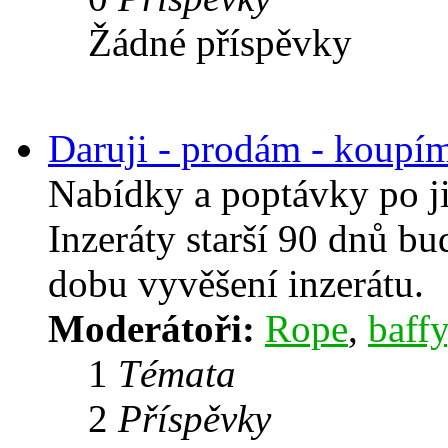
Žádné příspěvky
Daruji - prodám - koupí
Nabídky a poptávky po j
Inzeráty starší 90 dnů b
dobu vyvěšení inzerátu.
Moderátoři:
Rope
,
baffy
1
Témata
2
Příspěvky