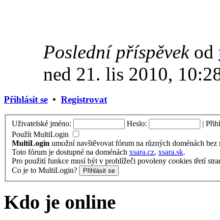
Poslední příspěvek
od
ned 21. lis 2010, 10:2
Přihlásit se
•
Registrovat
Uživatelské jméno:
Heslo:
|
Přih
Použít MultiLogin
MultiLogin
umožní navštěvovat fórum na různých doménách bez nu
Toto fórum je dostupné na doménách
xsara.cz
,
xsara.sk
.
Pro použití funkce musí být v prohlížeči povoleny cookies třetí stra
Co je to MultiLogin?
Kdo je online