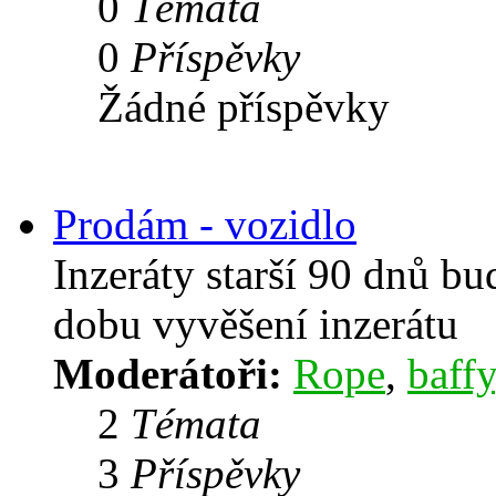
0
Témata
0
Příspěvky
Žádné příspěvky
Prodám - vozidlo
Inzeráty starší 90 dnů b
dobu vyvěšení inzerátu
Moderátoři:
Rope
,
baffy
2
Témata
3
Příspěvky