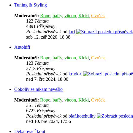
Tuning & Styling
Moderátoři:
Rope
,
baffy
,
viteon
,
Kleki
,
Cvrček
122
Témata
4891
Příspěvky
Poslední příspěvek
od
laci
sob 12. zář 2020, 18:38
Autohifi
Moderátoři:
Rope
,
baffy
,
viteon
,
Kleki
,
Cvrček
123
Témata
2718
Příspěvky
Poslední příspěvek
od
krudox
ned 7. črc 2024, 18:00
Cokoliv se nikam nevešlo
Moderátoři:
Rope
,
baffy
,
viteon
,
Kleki
,
Cvrček
351
Témata
6725
Příspěvky
Poslední příspěvek
od
olaf.kotehulky
ned 10. bře 2024, 17:56
Debatovací kout