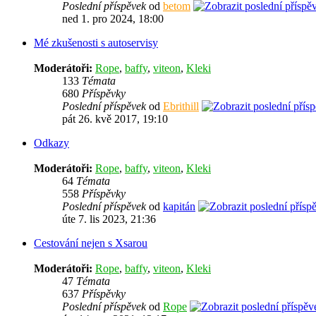
Poslední příspěvek
od
betom
ned 1. pro 2024, 18:00
Mé zkušenosti s autoservisy
Moderátoři:
Rope
,
baffy
,
viteon
,
Kleki
133
Témata
680
Příspěvky
Poslední příspěvek
od
Ebrithill
pát 26. kvě 2017, 19:10
Odkazy
Moderátoři:
Rope
,
baffy
,
viteon
,
Kleki
64
Témata
558
Příspěvky
Poslední příspěvek
od
kapitán
úte 7. lis 2023, 21:36
Cestování nejen s Xsarou
Moderátoři:
Rope
,
baffy
,
viteon
,
Kleki
47
Témata
637
Příspěvky
Poslední příspěvek
od
Rope