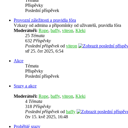
Témata
Příspěvky
Poslední příspěvek
Provozní záležitosti a pravidla fóra
Vzkazy od admina a připomínky od uživatelů, pravidla fóra
Moderátoři:
Rope
,
baffy
,
viteon
,
Kleki
25
Témata
632
Příspěvky
Poslední příspěvek
od
viteon
stř 25. čer 2025, 6:54
Akce
Témata
Příspěvky
Poslední příspěvek
Srazy a akce
Moderátoři:
Rope
,
baffy
,
viteon
,
Kleki
4
Témata
318
Příspěvky
Poslední příspěvek
od
baffy
čtv 15. kvě 2025, 16:48
Proběhlé srazy