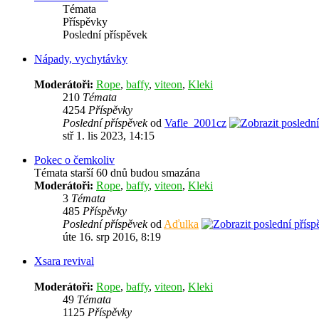
Témata
Příspěvky
Poslední příspěvek
Nápady, vychytávky
Moderátoři:
Rope
,
baffy
,
viteon
,
Kleki
210
Témata
4254
Příspěvky
Poslední příspěvek
od
Vafle_2001cz
stř 1. lis 2023, 14:15
Pokec o čemkoliv
Témata starší 60 dnů budou smazána
Moderátoři:
Rope
,
baffy
,
viteon
,
Kleki
3
Témata
485
Příspěvky
Poslední příspěvek
od
Aďulka
úte 16. srp 2016, 8:19
Xsara revival
Moderátoři:
Rope
,
baffy
,
viteon
,
Kleki
49
Témata
1125
Příspěvky