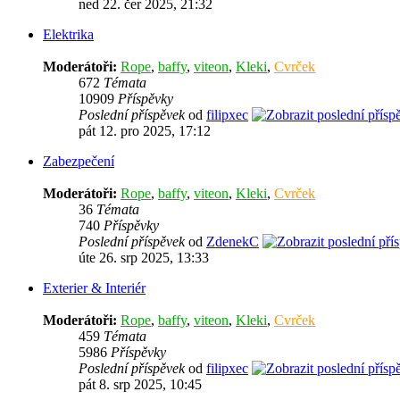
ned 22. čer 2025, 21:32
Elektrika
Moderátoři:
Rope
,
baffy
,
viteon
,
Kleki
,
Cvrček
672
Témata
10909
Příspěvky
Poslední příspěvek
od
filipxec
pát 12. pro 2025, 17:12
Zabezpečení
Moderátoři:
Rope
,
baffy
,
viteon
,
Kleki
,
Cvrček
36
Témata
740
Příspěvky
Poslední příspěvek
od
ZdenekC
úte 26. srp 2025, 13:33
Exterier & Interiér
Moderátoři:
Rope
,
baffy
,
viteon
,
Kleki
,
Cvrček
459
Témata
5986
Příspěvky
Poslední příspěvek
od
filipxec
pát 8. srp 2025, 10:45