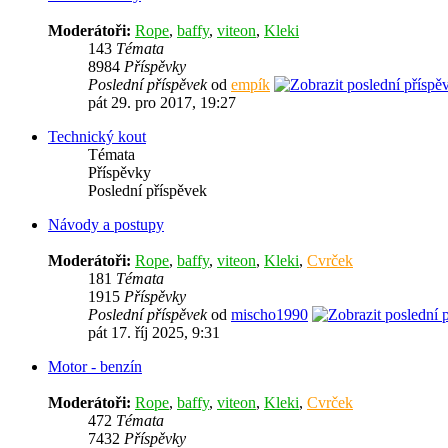
Moderátoři:
Rope
,
baffy
,
viteon
,
Kleki
143
Témata
8984
Příspěvky
Poslední příspěvek
od
empík
pát 29. pro 2017, 19:27
Technický kout
Témata
Příspěvky
Poslední příspěvek
Návody a postupy
Moderátoři:
Rope
,
baffy
,
viteon
,
Kleki
,
Cvrček
181
Témata
1915
Příspěvky
Poslední příspěvek
od
mischo1990
pát 17. říj 2025, 9:31
Motor - benzín
Moderátoři:
Rope
,
baffy
,
viteon
,
Kleki
,
Cvrček
472
Témata
7432
Příspěvky