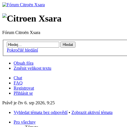
Fórum Citroën Xsara
Pokročilé hledání
Obsah fóra
Změnit velikost textu
Chat
FAQ
Registrovat
Přihlásit se
Právě je čtv 6. srp 2026, 9:25
Vyhledat témata bez odpovědí
•
Zobrazit aktivní témata
Pro všechny