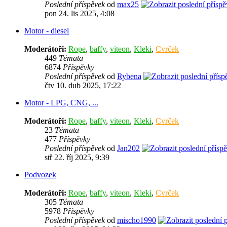
Poslední příspěvek
od
max25
pon 24. lis 2025, 4:08
Motor - diesel
Moderátoři:
Rope
,
baffy
,
viteon
,
Kleki
,
Cvrček
449
Témata
6874
Příspěvky
Poslední příspěvek
od
Rybena
čtv 10. dub 2025, 17:22
Motor - LPG, CNG, ...
Moderátoři:
Rope
,
baffy
,
viteon
,
Kleki
,
Cvrček
23
Témata
477
Příspěvky
Poslední příspěvek
od
Jan202
stř 22. říj 2025, 9:39
Podvozek
Moderátoři:
Rope
,
baffy
,
viteon
,
Kleki
,
Cvrček
305
Témata
5978
Příspěvky
Poslední příspěvek
od
mischo1990