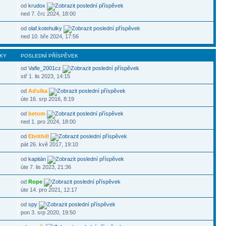
od
krudox
ned 7. črc 2024, 18:00
od
olaf.kotehulky
ned 10. bře 2024, 17:56
KY
POSLEDNÍ PŘÍSPĚVEK
od
Vafle_2001cz
stř 1. lis 2023, 14:15
od
Aďulka
úte 16. srp 2016, 8:19
od
betom
ned 1. pro 2024, 18:00
od
Ebrithill
pát 26. kvě 2017, 19:10
od
kapitán
úte 7. lis 2023, 21:36
od
Rope
úte 14. pro 2021, 12:17
od
spy
pon 3. srp 2020, 19:50