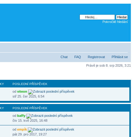
Pokročilé hledání
Chat
FAQ
Registrovat
Přihlásit se
Právě je sob 8. srp 2026, 3:21
KY
POSLEDNÍ PŘÍSPĚVEK
od
viteon
stř 25. čer 2025, 6:54
KY
POSLEDNÍ PŘÍSPĚVEK
od
baffy
čtv 15. kvě 2025, 16:48
od
empík
pát 29. pro 2017, 19:27