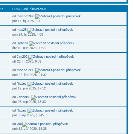
KY
POSLEDNÍ PŘÍSPĚVEK
od
mischo1990
pát 17. říj 2025, 9:31
od
max25
pon 24. lis 2025, 4:08
od
Rybena
čtv 10. dub 2025, 17:22
od
Jan202
stř 22. říj 2025, 9:39
od
mischo1990
ned 22. čer 2025, 21:32
od
filipxec
9
pát 12. pro 2025, 17:12
od
ZdenekC
úte 26. srp 2025, 13:33
od
filipxec
pát 8. srp 2025, 10:45
od
laci
sob 12. zář 2020, 18:38