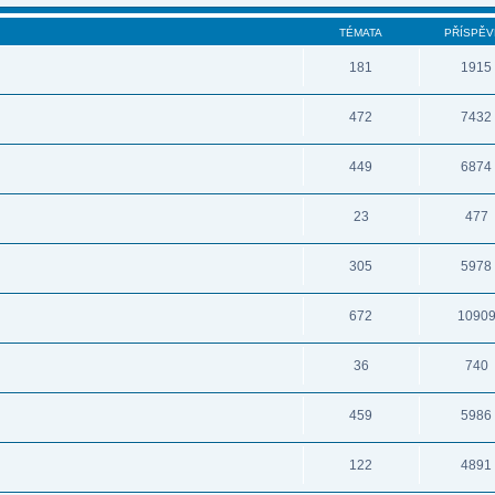
TÉMATA
PŘÍSPĚV
181
1915
472
7432
449
6874
23
477
305
5978
672
1090
36
740
459
5986
122
4891