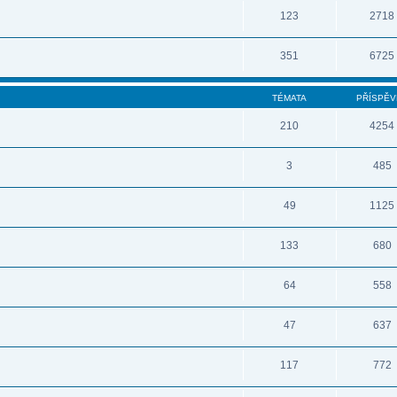
123
2718
351
6725
TÉMATA
PŘÍSPĚV
210
4254
3
485
49
1125
133
680
64
558
47
637
117
772