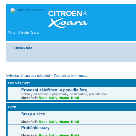
Fórum Citroën Xsara
Obsah fóra
Vyhledat témata bez odpovědí
•
Zobrazit aktivní témata
PRO VŠECHNY
Provozní záležitosti a pravidla fóra
Vzkazy od admina a připomínky od uživatelů, pravidla fóra
Moderátoři:
Rope
,
baffy
,
viteon
,
Kleki
AKCE
Srazy a akce
Moderátoři:
Rope
,
baffy
,
viteon
,
Kleki
Proběhlé srazy
Moderátoři:
Rope
,
baffy
,
viteon
,
Kleki