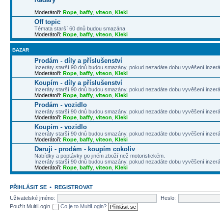
Moderátoři:
Rope
,
baffy
,
viteon
,
Kleki
Off topic
Témata starší 60 dnů budou smazána
Moderátoři:
Rope
,
baffy
,
viteon
,
Kleki
BAZAR
Prodám - díly a příslušenství
Inzeráty starší 90 dnů budou smazány, pokud nezadáte dobu vyvěšení inzerá
Moderátoři:
Rope
,
baffy
,
viteon
,
Kleki
Koupím - díly a příslušenství
Inzeráty starší 90 dnů budou smazány, pokud nezadáte dobu vyvěšení inzerá
Moderátoři:
Rope
,
baffy
,
viteon
,
Kleki
Prodám - vozidlo
Inzeráty starší 90 dnů budou smazány, pokud nezadáte dobu vyvěšení inzerá
Moderátoři:
Rope
,
baffy
,
viteon
,
Kleki
Koupím - vozidlo
Inzeráty starší 90 dnů budou smazány, pokud nezadáte dobu vyvěšení inzerá
Moderátoři:
Rope
,
baffy
,
viteon
,
Kleki
Daruji - prodám - koupím cokoliv
Nabídky a poptávky po jiném zboží než motoristickém.
Inzeráty starší 90 dnů budou smazány, pokud nezadáte dobu vyvěšení inzerá
Moderátoři:
Rope
,
baffy
,
viteon
,
Kleki
PŘIHLÁSIT SE
•
REGISTROVAT
Uživatelské jméno:
Heslo:
Použít MultiLogin
Co je to MultiLogin?