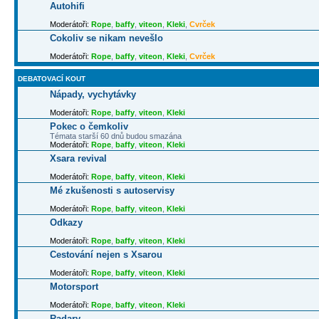
Autohifi
Moderátoři:
Rope
,
baffy
,
viteon
,
Kleki
,
Cvrček
Cokoliv se nikam nevešlo
Moderátoři:
Rope
,
baffy
,
viteon
,
Kleki
,
Cvrček
DEBATOVACÍ KOUT
Nápady, vychytávky
Moderátoři:
Rope
,
baffy
,
viteon
,
Kleki
Pokec o čemkoliv
Témata starší 60 dnů budou smazána
Moderátoři:
Rope
,
baffy
,
viteon
,
Kleki
Xsara revival
Moderátoři:
Rope
,
baffy
,
viteon
,
Kleki
Mé zkušenosti s autoservisy
Moderátoři:
Rope
,
baffy
,
viteon
,
Kleki
Odkazy
Moderátoři:
Rope
,
baffy
,
viteon
,
Kleki
Cestování nejen s Xsarou
Moderátoři:
Rope
,
baffy
,
viteon
,
Kleki
Motorsport
Moderátoři:
Rope
,
baffy
,
viteon
,
Kleki
Radary