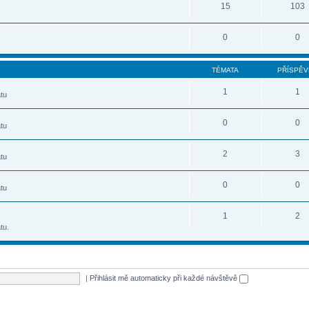
15
103
0
0
TÉMATA
PŘÍSPĚV
1
1
tu
0
0
tu
2
3
tu
0
0
tu
1
2
tu.
|
Přihlásit mě automaticky při každé návštěvě