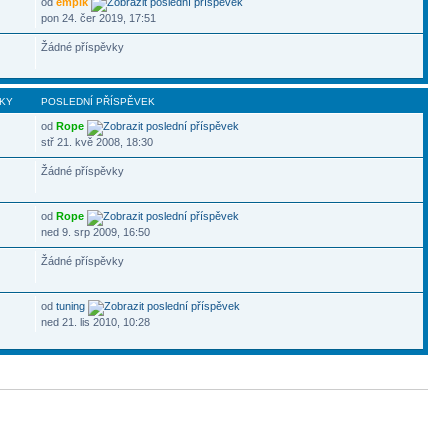
od
empík
pon 24. čer 2019, 17:51
Žádné příspěvky
KY
POSLEDNÍ PŘÍSPĚVEK
od
Rope
stř 21. kvě 2008, 18:30
Žádné příspěvky
od
Rope
ned 9. srp 2009, 16:50
Žádné příspěvky
od
tuning
ned 21. lis 2010, 10:28