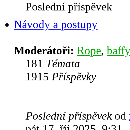
Poslední příspěvek
Návody a postupy
Moderátoři:
Rope
,
baffy
181
Témata
1915
Příspěvky
Poslední příspěvek
od
pát 17. říj 2025, 9:31