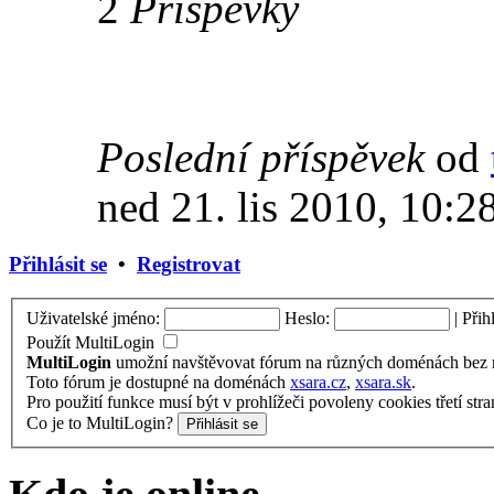
2
Příspěvky
Poslední příspěvek
od
ned 21. lis 2010, 10:2
Přihlásit se
•
Registrovat
Uživatelské jméno:
Heslo:
|
Přih
Použít MultiLogin
MultiLogin
umožní navštěvovat fórum na různých doménách bez nu
Toto fórum je dostupné na doménách
xsara.cz
,
xsara.sk
.
Pro použití funkce musí být v prohlížeči povoleny cookies třetí stra
Co je to MultiLogin?