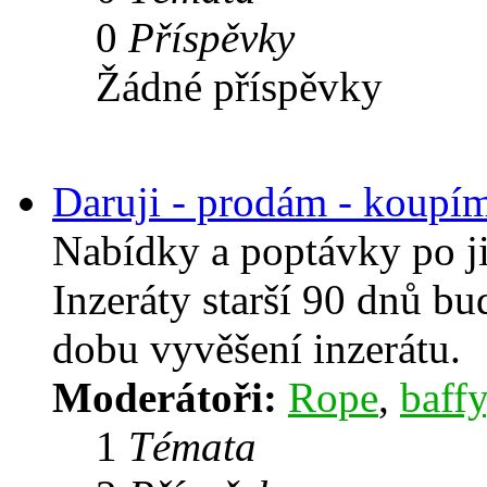
0
Příspěvky
Žádné příspěvky
Daruji - prodám - koupí
Nabídky a poptávky po j
Inzeráty starší 90 dnů b
dobu vyvěšení inzerátu.
Moderátoři:
Rope
,
baffy
1
Témata