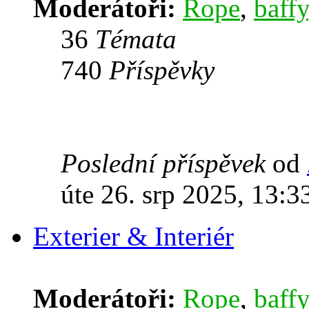
Moderátoři:
Rope
,
baffy
36
Témata
740
Příspěvky
Poslední příspěvek
od
úte 26. srp 2025, 13:3
Exterier & Interiér
Moderátoři:
Rope
,
baffy