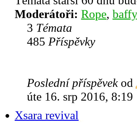
Témata starší 60 dnů bu
Moderátoři:
Rope
,
baffy
3
Témata
485
Příspěvky
Poslední příspěvek
od
úte 16. srp 2016, 8:19
Xsara revival