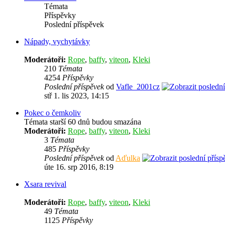
Témata
Příspěvky
Poslední příspěvek
Nápady, vychytávky
Moderátoři:
Rope
,
baffy
,
viteon
,
Kleki
210
Témata
4254
Příspěvky
Poslední příspěvek
od
Vafle_2001cz
stř 1. lis 2023, 14:15
Pokec o čemkoliv
Témata starší 60 dnů budou smazána
Moderátoři:
Rope
,
baffy
,
viteon
,
Kleki
3
Témata
485
Příspěvky
Poslední příspěvek
od
Aďulka
úte 16. srp 2016, 8:19
Xsara revival
Moderátoři:
Rope
,
baffy
,
viteon
,
Kleki
49
Témata
1125
Příspěvky