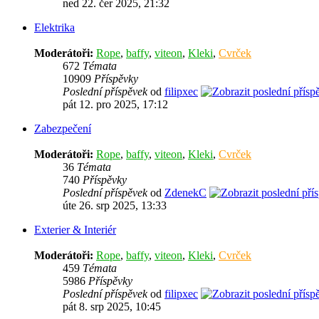
ned 22. čer 2025, 21:32
Elektrika
Moderátoři:
Rope
,
baffy
,
viteon
,
Kleki
,
Cvrček
672
Témata
10909
Příspěvky
Poslední příspěvek
od
filipxec
pát 12. pro 2025, 17:12
Zabezpečení
Moderátoři:
Rope
,
baffy
,
viteon
,
Kleki
,
Cvrček
36
Témata
740
Příspěvky
Poslední příspěvek
od
ZdenekC
úte 26. srp 2025, 13:33
Exterier & Interiér
Moderátoři:
Rope
,
baffy
,
viteon
,
Kleki
,
Cvrček
459
Témata
5986
Příspěvky
Poslední příspěvek
od
filipxec
pát 8. srp 2025, 10:45