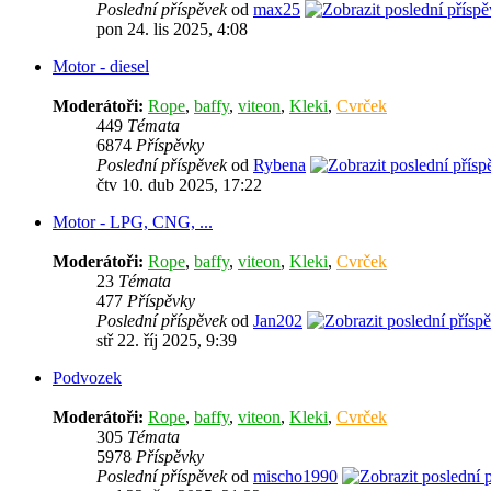
Poslední příspěvek
od
max25
pon 24. lis 2025, 4:08
Motor - diesel
Moderátoři:
Rope
,
baffy
,
viteon
,
Kleki
,
Cvrček
449
Témata
6874
Příspěvky
Poslední příspěvek
od
Rybena
čtv 10. dub 2025, 17:22
Motor - LPG, CNG, ...
Moderátoři:
Rope
,
baffy
,
viteon
,
Kleki
,
Cvrček
23
Témata
477
Příspěvky
Poslední příspěvek
od
Jan202
stř 22. říj 2025, 9:39
Podvozek
Moderátoři:
Rope
,
baffy
,
viteon
,
Kleki
,
Cvrček
305
Témata
5978
Příspěvky
Poslední příspěvek
od
mischo1990