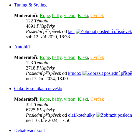
Tuning & Styling
Moderátoři:
Rope
,
baffy
,
viteon
,
Kleki
,
Cvrček
122
Témata
4891
Příspěvky
Poslední příspěvek
od
laci
sob 12. zář 2020, 18:38
Autohifi
Moderátoři:
Rope
,
baffy
,
viteon
,
Kleki
,
Cvrček
123
Témata
2718
Příspěvky
Poslední příspěvek
od
krudox
ned 7. črc 2024, 18:00
Cokoliv se nikam nevešlo
Moderátoři:
Rope
,
baffy
,
viteon
,
Kleki
,
Cvrček
351
Témata
6725
Příspěvky
Poslední příspěvek
od
olaf.kotehulky
ned 10. bře 2024, 17:56
Debatovací kout