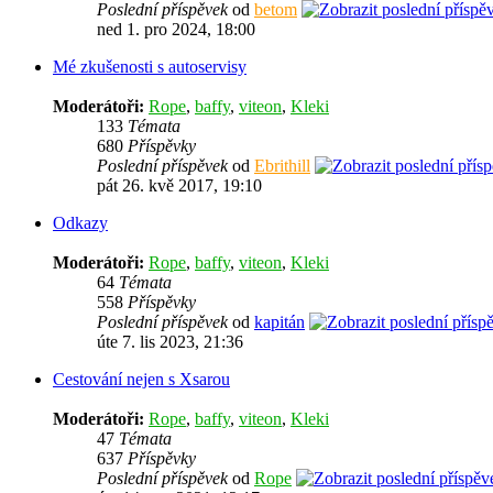
Poslední příspěvek
od
betom
ned 1. pro 2024, 18:00
Mé zkušenosti s autoservisy
Moderátoři:
Rope
,
baffy
,
viteon
,
Kleki
133
Témata
680
Příspěvky
Poslední příspěvek
od
Ebrithill
pát 26. kvě 2017, 19:10
Odkazy
Moderátoři:
Rope
,
baffy
,
viteon
,
Kleki
64
Témata
558
Příspěvky
Poslední příspěvek
od
kapitán
úte 7. lis 2023, 21:36
Cestování nejen s Xsarou
Moderátoři:
Rope
,
baffy
,
viteon
,
Kleki
47
Témata
637
Příspěvky
Poslední příspěvek
od
Rope