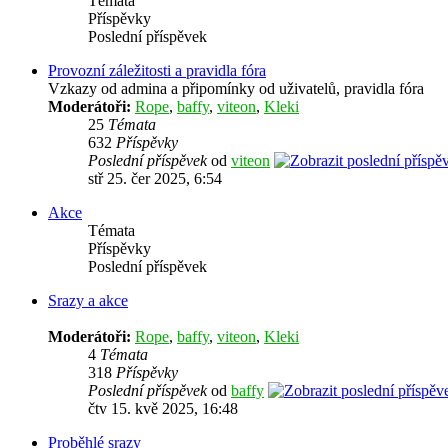
Témata
Příspěvky
Poslední příspěvek
Provozní záležitosti a pravidla fóra
Vzkazy od admina a připomínky od uživatelů, pravidla fóra
Moderátoři:
Rope
,
baffy
,
viteon
,
Kleki
25
Témata
632
Příspěvky
Poslední příspěvek
od
viteon
stř 25. čer 2025, 6:54
Akce
Témata
Příspěvky
Poslední příspěvek
Srazy a akce
Moderátoři:
Rope
,
baffy
,
viteon
,
Kleki
4
Témata
318
Příspěvky
Poslední příspěvek
od
baffy
čtv 15. kvě 2025, 16:48
Proběhlé srazy