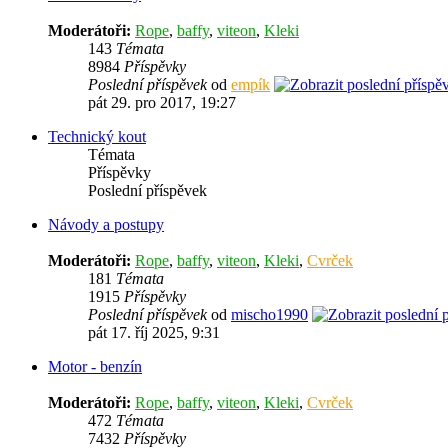
Moderátoři:
Rope
,
baffy
,
viteon
,
Kleki
143
Témata
8984
Příspěvky
Poslední příspěvek
od
empík
pát 29. pro 2017, 19:27
Technický kout
Témata
Příspěvky
Poslední příspěvek
Návody a postupy
Moderátoři:
Rope
,
baffy
,
viteon
,
Kleki
,
Cvrček
181
Témata
1915
Příspěvky
Poslední příspěvek
od
mischo1990
pát 17. říj 2025, 9:31
Motor - benzín
Moderátoři:
Rope
,
baffy
,
viteon
,
Kleki
,
Cvrček
472
Témata
7432
Příspěvky