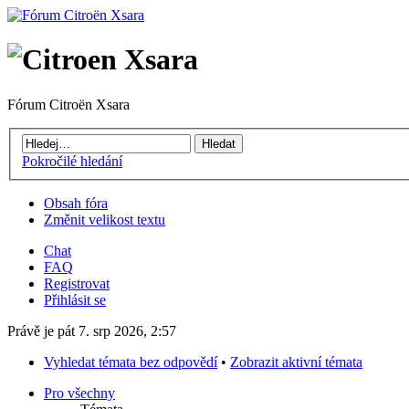
Fórum Citroën Xsara
Pokročilé hledání
Obsah fóra
Změnit velikost textu
Chat
FAQ
Registrovat
Přihlásit se
Právě je pát 7. srp 2026, 2:57
Vyhledat témata bez odpovědí
•
Zobrazit aktivní témata
Pro všechny